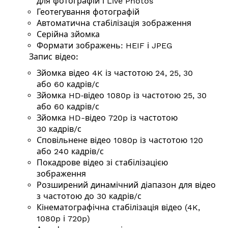
для фотографій і Live Photos
Геотегування фотографій
Автоматична стабілізація зображення
Серійна зйомка
Формати зображень: HEIF і JPEG
Запис відео:
Зйомка відео 4K із частотою 24, 25, 30
або 60
кадрів/с
Зйомка HD‑відео 1080p із частотою 25, 30
або 60
кадрів/с
Зйомка HD-відео 720p із частотою
30
кадрів/с
Сповільнене відео 1080p із частотою 120
або 240
кадрів/с
Покадрове відео зі стабілізацією
зображення
Розширений динамічний діапазон для відео
з частотою до 30
кадрів/с
Кінемато­графічна стабілізація відео (4K,
1080p і 720p)