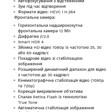
Автофокусування з відстеженням
Зум під час відтворення
Формати відео: HEVC і H.264
Фронтальна камера:
Горизонтальна надширококутна
фронтальна камера 12 Мп
Діафрагма ƒ/2.0
Smart HDR 4
Зйомка HD‑відео 1080p із частотою 25, 30
або 60
кадрів/с
Покадрове відео зі стабілізацією
зображення
Розширений динамічний діапазон для відео
з частотою до 30
кадрів/с
Кінемато­графічна стабілізація відео (1080p
та 720p)
Корекція викривлення об’єктива
Спалах Retina Flash із технологією
True Tone
Автоматична стабілізація зображення