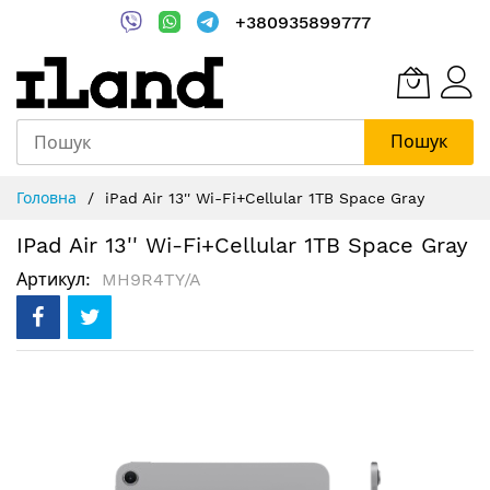
+380935899777
Пошук
Skip
Головна
iPad Air 13'' Wi-Fi+Cellular 1TB Space Gray
to
Content
IPad Air 13'' Wi-Fi+Cellular 1TB Space Gray
Артикул
MH9R4TY/A
Перейти
до
кінця
галереї
зображень