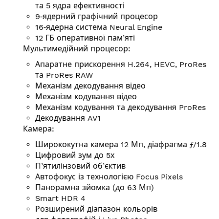
та 5 ядра ефективності
9‑ядерний графічний процесор
16‑ядерна система Neural Engine
12 ГБ оперативної пам’яті
Мульти­медій­ний процесор:
Апаратне прискорення H.264, HEVC, ProRes
та ProRes RAW
Механізм декодування відео
Механізм кодування відео
Механізм кодування та декодування ProRes
Декодування AV1
Камера:
Ширококутна камера 12 Мп, діафрагма ƒ/1.8
Цифровий зум до 5х
П’ятилінзовий об’єктив
Автофокус із технологією Focus Pixels
Панорамна зйомка (до 63 Мп)
Smart HDR 4
Розширений діапазон кольорів