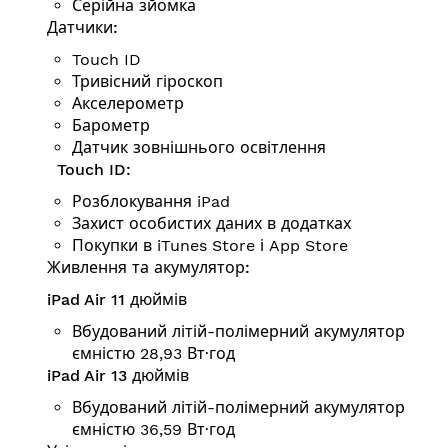
Серійна зйомка
Датчики:
Touch ID
Тривісний гіроскоп
Аксе­ле­ро­метр
Барометр
Датчик зовнішнього освітлення
Touch ID:
Розблокування iPad
Захист особистих даних в додатках
Покупки в iTunes Store і App Store
Живлення та акумулятор:
iPad Air 11 дюймів
Вбудований літій-полімерний акумулятор
ємністю 28,93 Вт·год
iPad Air 13 дюймів
Вбудований літій-полімерний акумулятор
ємністю 36,59 Вт·год