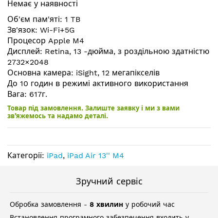
Немає у наявності
галереї
зображень
Об'єм пам'яті: 1 TB
Зв'язок: Wi-Fi+5G
Процесор Apple M4
Дисплей: Retina, 13 -дюйма, з роздільною здатністю
2732×2048
Основна камера: iSight, 12 мегапікселів
До 10 годин в режимі активного використання
Вага: 617г.
Товар під замовлення. Залиште заявку і ми з вами
зв’яжемось та надамо деталі.
Категорії:
iPad
,
iPad Air 13'' M4
Зручний сервіс
Обробка замовлення -
8 хвилин
у робочий час
Встановлення програмного забезпечення входить у