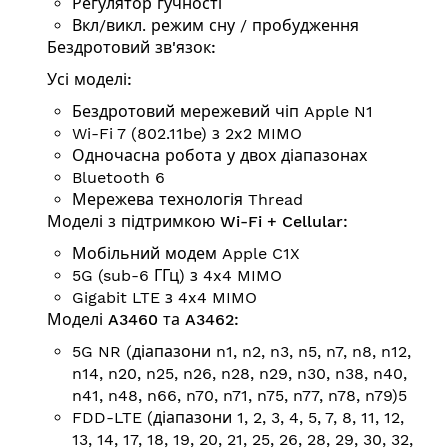
Регулятор гучності
Вкл/викл. режим сну / пробудження
Бездротовий зв'язок:
Усі моделі:
Бездротовий мережевий чіп Apple N1
Wi-Fi 7 (802.11be) з 2x2 MIMO
Одночасна робота у двох діапазонах
Bluetooth 6
Мережева технологія Thread
Моделі з підтримкою Wi-Fi + Cellular:
Мобільний модем Apple C1X
5G (sub-6 ГГц) з 4x4 MIMO
Gigabit LTE з 4x4 MIMO
Моделі A3460 та A3462:
5G NR (діапазони n1, n2, n3, n5, n7, n8, n12,
n14, n20, n25, n26, n28, n29, n30, n38, n40,
n41, n48, n66, n70, n71, n75, n77, n78, n79)5
FDD-LTE (діапазони 1, 2, 3, 4, 5, 7, 8, 11, 12,
13, 14, 17, 18, 19, 20, 21, 25, 26, 28, 29, 30, 32,