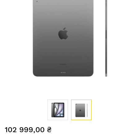
Перейти
102 999,00 ₴
до
початку