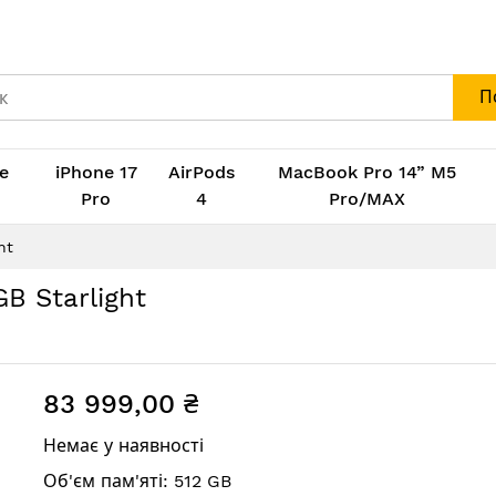
П
e
iPhone 17
AirPods
MacBook Pro 14” M5
M
Pro
4
Pro/MAX
ht
GB Starlight
83 999,00 ₴
Немає у наявності
Об'єм пам'яті: 512 GB