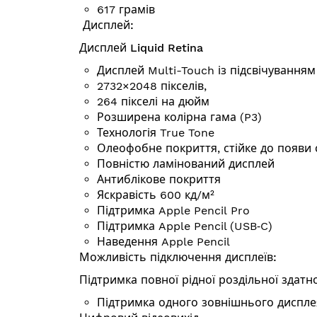
617 грамів
Дисплей:
Дисплей Liquid Retina
Дисплей Multi-Touch із підсвічуванням
2732×2048 пікселів,
264 пікселі на дюйм
Розширена колірна гама (P3)
Технологія True Tone
Олеофобне покриття, стійке до появи с
Повністю ламінований дисплей
Антиблікове покриття
Яскравість 600 кд/⁠м²
Підтримка Apple Pencil Pro
Підтримка Apple Pencil (USB‑C)
Наведення Apple Pencil
Можливість підключення дисплеїв:
Підтримка повної рідної роздільної здат
Підтримка одного зовнішнього дисплея