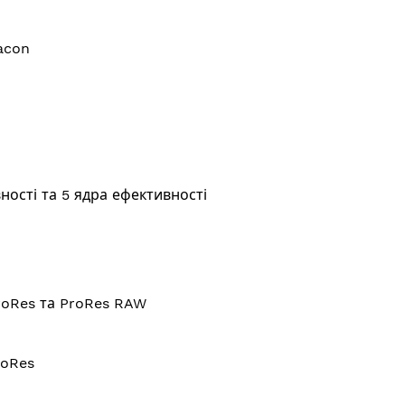
acon
ності та 5 ядра ефективності
roRes та ProRes RAW
roRes