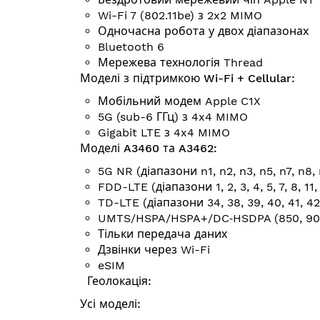
Wi-Fi 7 (802.11be) з 2x2 MIMO
Одночасна робота у двох діапазонах
Bluetooth 6
Мережева технологія Thread
Моделі з підтримкою Wi-Fi + Cellular:
Мобільний модем Apple C1X
5G (sub-6 ГГц) з 4x4 MIMO
Gigabit LTE з 4x4 MIMO
Моделі A3460 та A3462:
5G NR (діапазони n1, n2, n3, n5, n7, n8, 
FDD-LTE (діапазони 1, 2, 3, 4, 5, 7, 8, 11, 1
TD-LTE (діапазони 34, 38, 39, 40, 41, 42
UMTS/HSPA/HSPA+/DC‑HSDPA (850, 900,
Тільки передача даних
Дзвінки через Wi-Fi
eSIM
Геолокація:
Усі моделі: