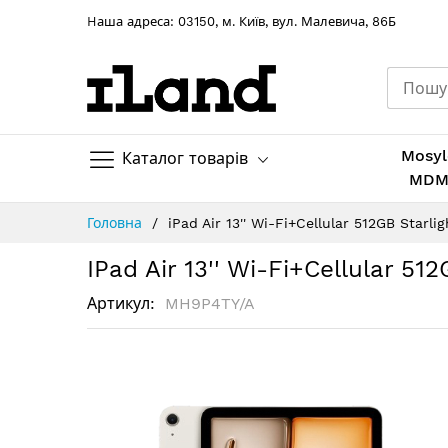
Hаша адреса: 03150, м. Київ, вул. Малевича, 86Б
Mosyl
Каталог товарів
MD
Skip
Головна
iPad Air 13'' Wi-Fi+Cellular 512GB Starlig
to
Content
IPad Air 13'' Wi-Fi+Cellular 512
Артикул
MH9P4TY/A
Перейти
до
кінця
галереї
зображень