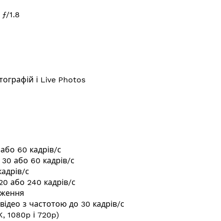
ƒ/1.8
ографій і Live Photos
0 або 60
кадрів/с
, 30 або 60
кадрів/с
кадрів/с
120 або 240
кадрів/с
аження
відео з частотою до 30
кадрів/с
K, 1080p і 720p)