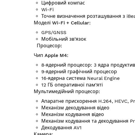
Цифровий компас
Wi-Fi
Точне визначення розта­шу­вання з iBe
Моделі Wi-Fi + Cellular:
GPS/GNSS
Мобільний зв’язок
Процесор:
Чип Apple M4:
8‑ядерний процесор: 3 ядра продуктив
9‑ядерний графічний процесор
16‑ядерна система Neural Engine
12 ГБ оперативної пам’яті
Мульти­медій­ний процесор:
Апаратне прискорення H.264, HEVC, P
Механізм декодування відео
Механізм кодування відео
Механізм кодування та декодування P
Декодування AV1
Камера: