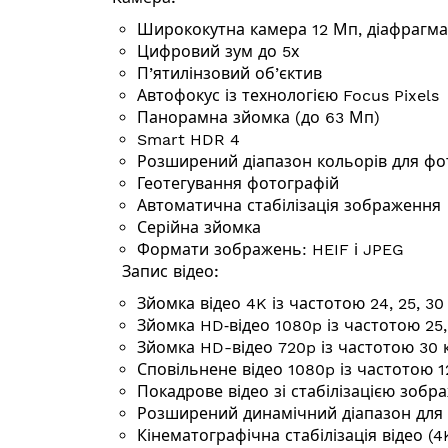
Ширококутна камера 12 Мп, діафрагма 
Цифровий зум до 5х
П’ятилінзовий об’єктив
Автофокус із технологією Focus Pixels
Панорамна зйомка (до 63 Мп)
Smart HDR 4
Розширений діапазон кольорів для фот
Геотегування фотографій
Автоматична стабілізація зображення
Серійна зйомка
Формати зображень: HEIF і JPEG
Запис відео:
Зйомка відео 4K із частотою 24, 25, 3
Зйомка HD‑відео 1080p із частотою 25
Зйомка HD-відео 720p із частотою 30
Сповільнене відео 1080p із частотою 
Покадрове відео зі стабілізацією зобр
Розширений динамічний діапазон для 
Кінемато­графічна стабілізація відео (4