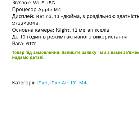
Зв'язок: Wi-Fi+5G
Процесор Apple M4
Дисплей: Retina, 13 -дюйма, з роздільною здатніст
2732×2048
Основна камера: iSight, 12 мегапікселів
До 10 годин в режимі активного використання
Вага: 617г.
Товар під замовлення. Залиште заявку і ми з вами зв’яже
надамо деталі.
Категорії:
iPad
,
iPad Air 13'' M4