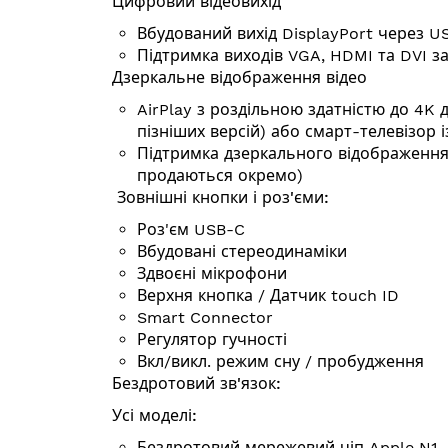
Цифровий відеовихід
Вбудований вихід DisplayPort через U
Підтримка виходів VGA, HDMI та DVI 
Дзеркальне відображення відео
AirPlay з роздільною здатністю до 4K 
пізніших версій) або смарт-телевізор 
Підтримка дзеркального відображення
продаються окремо)
Зовнішні кнопки і роз'єми:
Роз'єм USB-C
Вбудовані стереодинаміки
Здвоєні мікрофони
Верхня кнопка / Датчик touch ID
Smart Connector
Регулятор гучності
Вкл/викл. режим сну / пробудження
Бездротовий зв'язок:
Усі моделі:
Бездротовий мережевий чіп Apple N1