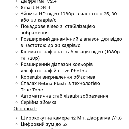
Діафрагма ƒ/2.4
Smart HDR 4
Зйомка HD‑відео 1080p із частотою 25, 30
або 60 кадрів/с
Покадрове відео зі стабілізацією
зображення
Розширений динамічний діапазон для відео
з частотою до 30 кадрів/с
Кінемато­графічна стабілізація відео (1080p
та 720p)
Розширений діапазон кольорів
для фотографій і Live Photos
Корекція викривлення об’єктива
Спалах Retina Flash із технологією
True Tone
Автоматична стабілізація зображення
Серійна зйомка
Основнаt:
Ширококутна камера 12 Мп, діафрагма ƒ/1.8
Цифровий зум до 5x