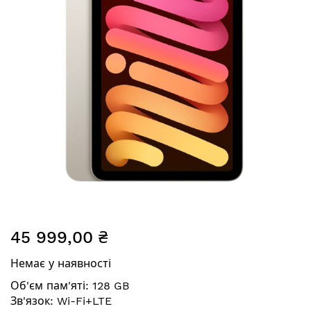
Перейти
45 999,00 ₴
до
початку
Немає у наявності
галереї
зображень
Об'єм пам'яті: 128 GB
Зв'язок: Wi-Fi+LTE