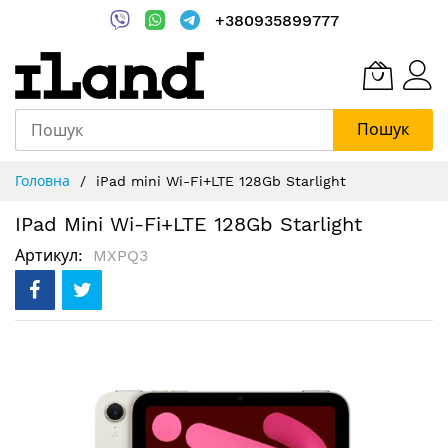
+380935899777
Пошук
Skip
Головна
iPad mini Wi-Fi+LTE 128Gb Starlight
to
Content
IPad Mini Wi-Fi+LTE 128Gb Starlight
Артикул
MXPQ3
Перейти
до
кінця
галереї
зображень