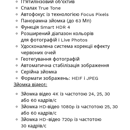
П’ятилінзовий об’єктив
Спалах True Tone
Автофокус із технологією Focus Pixels
Панорамна зйомка (до 63 Мп)
Функція Smart HDR 4
Розширений діапазон кольорів
для фотографій і Live Photos
Удосконалена система корекції ефекту
червоних очей
Геотегування фотографій
Автоматична стабілізація зображення
Серійна зйомка
Формати зображень: HEIF і JPEG
Зйомка відеоt:
Зйомка відео 4K із частотою 24, 25, 30
або 60 кадрів/с
Зйомка HD‑відео 1080p із частотою 25, 30
або 60 кадрів/с
Зйомка HD-відео 720p із частотою
30 кадрів/с