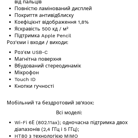
від пальців
Повністю ламінований дисплей
Покриття антивідблиску
Коефіцієнт відображення 1,8%
Яскравість 500 кд / м²
Підтримка Apple Pencil
Роз'єми і входи / виходи:
Роз'єм USB-C
Магнітна поверхня
Вбудований стереодинамік
Мікрофон
Touch ID
Кнопки гучності
Мобільний та бездротовий зв'язок:
Всі моделі:
Wi-Fi 6Е (802.11ax); одночасна підтримка двох
діапазонів (2,4 ГГц і 5 ГГц);
HT80 з технологією MIMO