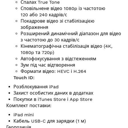
Спалах True Tone
Сповільнене відео 1080p із частотою
120 або 240 кадрів/с
Покадрове відео зі стабілізацією
зображення
Розширений динамічний діапазон для відео
з частотою до 30 кадрів/с
Кінемато­графічна стабілізація відео (4K,
1080p та 720p)
Автофокусування з відстеженням
Зум під час відтворення
Формати відео: HEVC і H.264
Touch ID:
Розблокування iPad
Захист особистих даних в додатках
Покупки в iTunes Store і App Store
Комплект поставки:
iPad mini
Кабель USB-C для зарядки (1 м)
Геопозиція