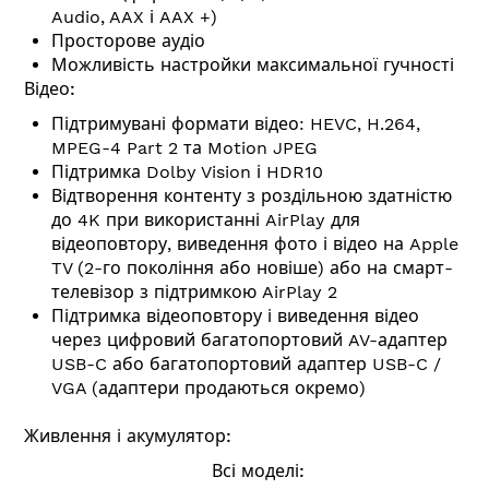
Audio, AAX і AAX +)
Просторове аудіо
Можливість настройки максимальної гучності
Відео:
Підтримувані формати відео: HEVC, H.264,
MPEG-4 Part 2 та Motion JPEG
Підтримка Dolby Vision і HDR10
Відтворення контенту з роздільною здатністю
до 4K при використанні AirPlay для
відеоповтору, виведення фото і відео на Apple
TV (2-го покоління або новіше) або на смарт-
телевізор з підтримкою AirPlay 2
Підтримка відеоповтору і виведення відео
через цифровий багатопортовий AV-адаптер
USB-C або багатопортовий адаптер USB-C /
VGA (адаптери продаються окремо)
Живлення і акумулятор:
Всі моделі: