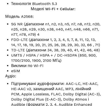
Технологія Bluetooth 5.3
Моделі Wi-Fi + Cellular:
Модель A2568:
5G NR (діапазони n1, n2, n3, n5, n7, n8, n12, n20,
n25, n28, n29, n30, n38, n40, n41, n48, n66, n71,
n77, n78, n79) 4
FDD-LTE (діапазони 1, 2, 3, 4, 5, 7, 8, 11, 12, 13,
14, 17, 18, 19, 20, 21, 25, 26, 28, 29, 30, 32, 66 , 71)
TD-LTE (діапазони 34, 38, 39, 40, 41, 42, 46, 48)
UMTS / HSPA / HSPA + / DC-HSDPA (850, 900,
1700/2100, 1900, 2100 МГц)
Виклики по Wi-Fi
eSIM
Аудіо:
Підтримувані аудіоформати: AAC-LC, HE-AAC,
HE-AAC v2, захищений AAC, MP3, лінійний
PCM, Apple Lossless, FLAC, Dolby Digital (AC-3),
Dolby Digital Plus (E-AC-3), Dolby Atmos і
Audible (формати 2, 3, 4, Audible Enhanced