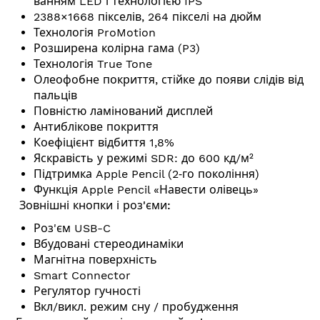
ванням LED і технологією IPS
2388×1668 пікселів, 264 пікселі на дюйм
Технологія ProMotion
Розширена колірна гама (P3)
Технологія True Tone
Олеофобне покриття, стійке до появи слідів від
пальців
Повністю ламінований дисплей
Антиблікове покриття
Коефіцієнт відбиття 1,8%
Яскравість у режимі SDR: до 600 кд/м²
Підтримка Apple Pencil (2‑го покоління)
Функція Apple Pencil «Навести олівець»
Зовнішні кнопки і роз'єми:
Роз'єм USB-C
Вбудовані стереодинаміки
Магнітна поверхність
Smart Connector
Регулятор гучності
Вкл/викл. режим сну / пробудження