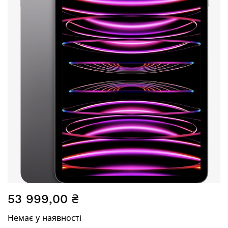
галереї
зображень
Перейти
53 999,00 ₴
до
початку
Немає у наявності
галереї