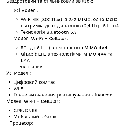
Бездротовий та стільниковий зв'язок:
Усі моделі:
Wi‑Fi 6E (802.11ax) із 2x2 MIMO, одночасна
підтримка двох діапазонів (2,4 ГГц і 5 ГГц)4
Технологія Bluetooth 5.3
Моделі Wi-Fi + Cellular:
5G (до 6 ГГц) з технологією MIMO 4×4
Gigabit LTE з технологіями MIMO 4×4 та
LAA
Геолокація:
Усі моделі:
Цифровий компас
Wi‑Fi
Точне визначення розташування з iBeacon
Моделі Wi‑Fi + Cellular:
GPS/GNSS
Мобільний зв’язок
Процесор: