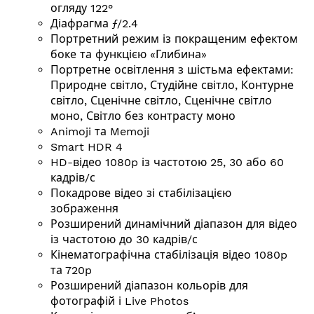
огляду 122°
Діафрагма ƒ/2.4
Портретний режим із покращеним ефектом
боке та функцією «Глибина»
Портретне освітлення з шістьма ефектами:
Природне світло, Студійне світло, Контурне
світло, Сценічне світло, Сценічне світло
моно, Світло без контрасту моно
Animoji та Memoji
Smart HDR 4
HD-відео 1080p із частотою 25, 30 або 60
кадрів/с
Покадрове відео зі стабілізацією
зображення
Розширений динамічний діапазон для відео
із частотою до 30 кадрів/с
Кінематографічна стабілізація відео 1080p
та 720p
Розширений діапазон кольорів для
фотографій і Live Photos