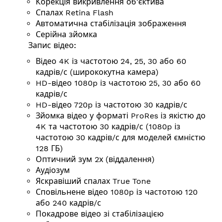
Корекція викривлення об’єктива
Спалах Retina Flash
Автоматична стабілізація зображення
Серійна зйомка
Запис відео:
Відео 4K із частотою 24, 25, 30 або 60
кадрів/с (ширококутна камера)
HD-відео 1080p із частотою 25, 30 або 60
кадрів/с
HD-відео 720p із частотою 30 кадрів/с
Зйомка відео у форматі ProRes із якістю до
4K та частотою 30 кадрів/с (1080p із
частотою 30 кадрів/с для моделей ємністю
128 ГБ)
Оптичний зум 2х (віддалення)
Аудіозум
Яскравіший спалах True Tone
Сповільнене відео 1080p із частотою 120
або 240 кадрів/с
Покадрове відео зі стабілізацією