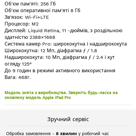
зображень
Об'єм пам'яті: 256 Гб
Об'єм оперативної пам'яті 8 Гб
Зв'язок: Wi-Fi+LTE
Процесор: M2
Дисплей: Liquid Retina, 11 -дюймів, з роздільною
здатністю 2388×1668
Система камер Pro: ширококутна і надширококута
Ширококутна: 12 Мп, діафрагма ƒ / 1.8
Надширококута: 10 Мп, діафрагма ƒ / 2.4 і кут
огляду 125°
До 9 годин в режимі активного використання
Вага: 468г.
Модель знята з виробництва. Зверніть будь-ласка на
оновлену модель Apple iPad Pro
Зручний сервіс
Обробка замовлення -
8 хвилин
у робочий час