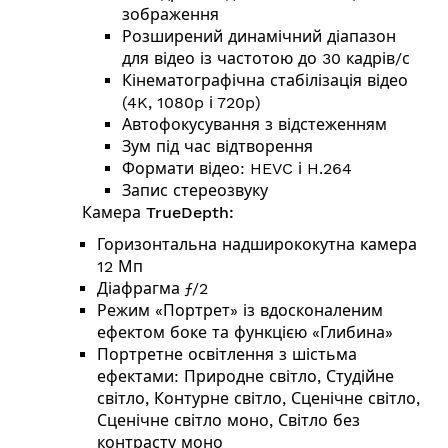
зображення
Розширений динамічний діапазон
для відео із частотою до 30 кадрів/с
Кінемато­графічна стабілізація відео
(4K, 1080p і 720p)
Автофокусування з відстеженням
Зум під час відтворення
Формати відео: HEVC і H.264
Запис стереозвуку
Камера TrueDepth:
Горизонтальна надширококутна камера
12 Мп
Діафрагма ƒ/2
Режим «Портрет» із вдо­ско­на­ле­ним
ефектом боке та функцією «Глибина»
Портретне освітлення з шістьма
ефектами: Природне світло, Студійне
світло, Контурне світло, Сценічне світло,
Сценічне світло моно, Світло без
контрасту моно