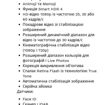
Animoji та Memoji
Функція Smart HDR 4
HD‑відео 1080p із частотою 25, 30 або
60 кадрів/с
Покадрове відео зі стабілізацією
зображення
Розширений динамічний діапазон для
відео із частотою до 30 кадрів/с
Кінемато­графічна стабілізація відео
(1080p і 720p)
Розширений діапазон кольорів для
фотографій і Live Photos
Корекція викривлення об’єктива
Спалах Retina Flash із технологією True
Tone
Автоматична стабілізація зображення
Серійна зйомка
Датчики:
Face ID
Сканер LiDAR