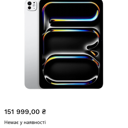
галереї
зображень
Перейти
151 999,00 ₴
до
початку
Немає у наявності
галереї