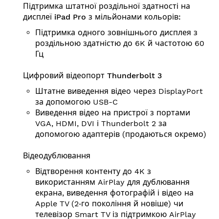
Підтримка штатної роздільної здатності на
дисплеї iPad Pro з мільйонами кольорів:
Підтримка одного зовнішнього дисплея з
роздільною здатністю до 6K й частотою 60
Гц
Цифровий відеопорт Thunderbolt 3
Штатне виведення відео через DisplayPort
за допомогою USB-C
Виведення відео на пристрої з портами
VGA, HDMI, DVI і Thunderbolt 2 за
допомогою адаптерів (продаються окремо)
Відеодублювання
Відтворення контенту до 4K з
використанням AirPlay для дублювання
екрана, виведення фотографій і відео на
Apple TV (2‑го покоління й новіше) чи
телевізор Smart TV із підтримкою AirPlay