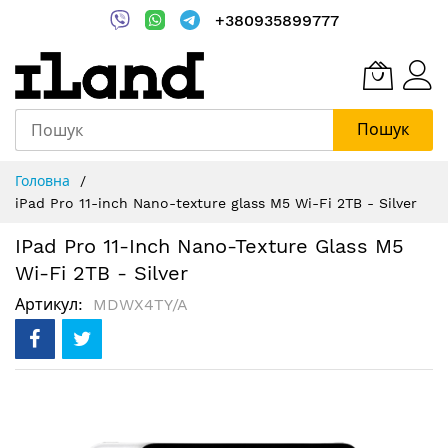
+380935899777
Пошук
Skip
Головна
to
iPad Pro 11-inch Nano-texture glass M5 Wi-Fi 2TB - Silver
Content
IPad Pro 11-Inch Nano-Texture Glass M5
Wi-Fi 2TB - Silver
Артикул
MDWX4TY/A
Перейти
до
кінця