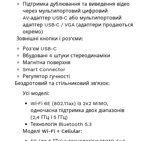
Підтримка дублю­вання та виведення відео
через мультипортовий цифровий
AV‑адаптер USB‑C або мультипортовий
адаптер USB‑C / VGA (адаптери продаються
окремо)
Зовнішні кнопки і роз'єми:
Роз'єм USB-C
Вбудовані 4 штуки стереодинаміки
Магнітна поверхня
Smart Connector
Регулятор гучності
Бездротовий та стільниковий зв'язок:
Усі моделі:
Wi‑Fi 6E (802.11ax) із 2x2 MIMO,
одночасна підтримка двох діапазонів
(2,4 ГГц і 5 ГГц)
Технологія Bluetooth 5.3
Моделі Wi-Fi + Cellular: