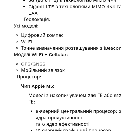
5G (до 6 ГГц) з технологією MIMO 4×4
Gigabit LTE з технологіями MIMO 4×4 та
LAA
Геолокація:
Усі моделі:
Цифровий компас
Wi‑Fi
Точне визначення розташування з iBeacon
Моделі Wi‑Fi + Cellular:
GPS/GNSS
Мобільний зв’язок
Процесор:
Чип Apple M5:
Моделі з накопичувачем 256 ГБ або 512
ГБ:
9‑ядерний центральний процесор: 3
ядра продуктивності
та 6 ядер ефективності
10‑ядерний графічний процесор