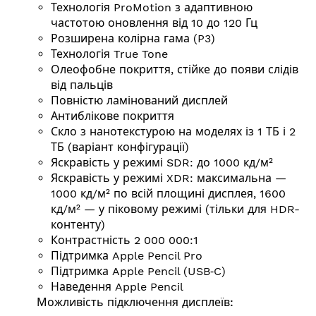
Технологія ProMotion з адаптивною
частотою оновлення від 10 до 120 Гц
Розширена колірна гама (P3)
Технологія True Tone
Олеофобне покриття, стійке до появи слідів
від пальців
Повністю ламінований дисплей
Антиблікове покриття
Скло з нанотекстурою на моделях із 1 ТБ і 2
ТБ (варіант конфігурації)
Яскравість у режимі SDR: до 1000 кд/м²
Яскравість у режимі XDR: макси­маль­на —
1000 кд/м² по всій площині дисплея, 1600
кд/м² — у піковому режимі (тільки для HDR-
контенту)
Контрастність 2 000 000:1
Підтримка Apple Pencil Pro
Підтримка Apple Pencil (USB‑C)
Наведення Apple Pencil
Можливість підключення дисплеїв: