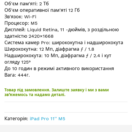
зображень
Об'єм пам'яті: 2 Тб
Об'єм оперативної пам'яті 12 Гб
Зв'язок: Wi-Fi
Процесор: M5
Дисплей: Liquid Retina, 11 -дюймів, з роздільною
здатністю 2420×1668
Система камер Pro: ширококутна і надширококута
Ширококутна: 12 Мп, діафрагма ƒ / 1.8
Надширококута: 10 Мп, діафрагма ƒ / 2.4 і кут
огляду 125°
До 10 годин в режимі активного використання
Вага: 444г.
Товар під замовлення. Залиште заявку і ми з вами
зв’яжемось та надамо деталі.
Категорія:
iPad Pro 11'' M5