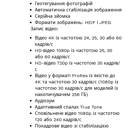
Геотегування фотографій
Автоматична стабілізація зображення
Серійна зйомка
Формати зображень: HEIF і JPEG
Запис відео:
Відео 4K із частотою 24, 25, 30 або 60
кадрів/с
HD‑відео 1080p із частотою 25, 30
або 60 кадрів/с
HD-відео 720p із частотою 30 кадрів/
с
Відео у форматі ProRes із якістю до
4K та частотою 30 кадрів/с (1080p із
частотою 30 кадрів/с для моделей із
накопичувачем 256 ГБ)
Аудіозум
Адаптивний спалах True Tone
Сповільнене відео 1080p із частотою
120 або 240 кадрів/с
Покадрове відео зі стабілізацією