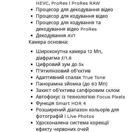
HEVC, ProRes і ProRes RAW
Процесор для декодування відео
Процесор для кодування відео
Процесор для кодування та
декодування відео ProRes
Декодування AV1
Камера основна:
Ширококутна камера 12 Мп,
діафрагма ƒ/1.8
Цифровий зум до 5x
П’ятилінзовий об’єктив
Адаптивний спалах True Tone
Панорамна зйомка (до 63 Мп)
Захист об’єктива сапфіровим склом
Автофокус із технологією Focus Pixels
Функція Smart HDR 4
Розширений діапазон кольорів для
фотографій і Live Photos
Удосконалена система корекції
ефекту червоних очей