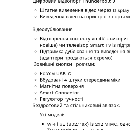
Цифровий відеопорт Thunderbolt 3
Штатне виведення відео через Displa
Виведення відео на пристрої з портам
Відеодублювання
Відтворення контенту до 4K з використ
новіше) чи телевізор Smart TV із підт
Підтримка дублю­вання та виведення 
(адаптери продаються окремо)
Зовнішні кнопки і роз'єми:
Роз'єм USB-C
Вбудовані 4 штуки стереодинаміки
Магнітна поверхня
Smart Connector
Регулятор гучності
Бездротовий та стільниковий зв'язок:
Усі моделі:
Wi‑Fi 6E (802.11ax) із 2x2 MIMO, одн