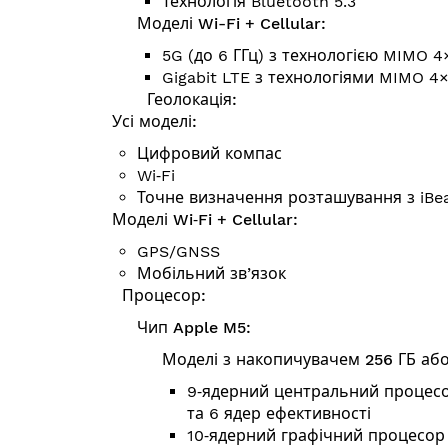
Технологія Bluetooth 5.3
Моделі Wi-Fi + Cellular:
5G (до 6 ГГц) з технологією MIMO 4
Gigabit LTE з технологіями MIMO 4
Геолокація:
Усі моделі:
Цифровий компас
Wi‑Fi
Точне визначення розташування з iBe
Моделі Wi‑Fi + Cellular:
GPS/GNSS
Мобільний зв’язок
Процесор:
Чип Apple M5:
Моделі з накопичувачем 256 ГБ або
9‑ядерний центральний процесо
та 6 ядер ефективності
10‑ядерний графічний процесор