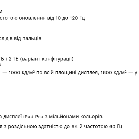
м
стотою оновлення від 10 до 120 Гц
лідів від пальців
 і 2 ТБ (варіант конфігурації)
²
а — 1000 кд/м² по всій площині дисплея, 1600 кд/м² — у
а дисплеї iPad Pro з мільйонами кольорів:
 з роздільною здатністю до 6K й частотою 60 Гц