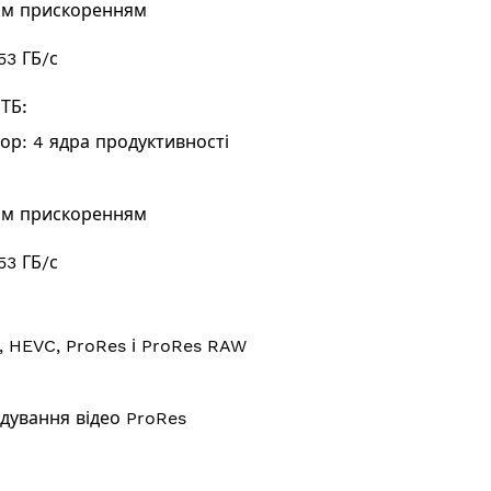
им прискоренням
53 ГБ/с
ТБ:
ор: 4 ядра продуктивності
им прискоренням
53 ГБ/с
 HEVC, ProRes і ProRes RAW
о
дування відео ProRes