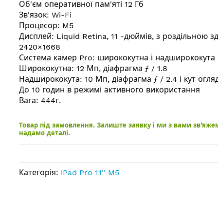
Об'єм оперативної пам'яті 12 Гб
Зв'язок: Wi-Fi
Процесор: M5
Дисплей: Liquid Retina, 11 -дюймів, з роздільною з
2420×1668
Система камер Pro: ширококутна і надширококута
Ширококутна: 12 Мп, діафрагма ƒ / 1.8
Надширококута: 10 Мп, діафрагма ƒ / 2.4 і кут огляд
До 10 годин в режимі активного використання
Вага: 444г.
Товар під замовлення. Залиште заявку і ми з вами зв’яже
надамо деталі.
Категорія:
iPad Pro 11'' M5