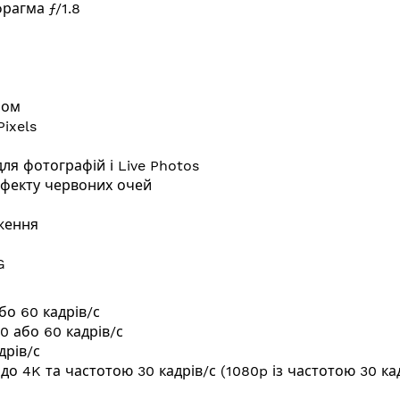
рагма ƒ/1.8
лом
Pixels
ля фотографій і Live Photos
ефекту червоних очей
ження
G
або 60 кадрів/с
0 або 60 кадрів/с
дрів/с
ю до 4K та частотою 30 кадрів/с (1080p із частотою 30 к