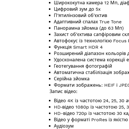
Ширококутна камера 12 Мп, діаф
Цифровий зум до 5x
П’ятилінзовий об’єктив
Адаптивний спалах True Tone
Панорамна зйомка (до 63 Мп)
Захист об’єктива сапфіровим ск
Автофокус із технологією Focus 
Функція Smart HDR 4
Розширений діапазон кольорів д
Удосконалена система корекції 
Геотегування фотографій
Автоматична стабілізація зобра
Серійна зйомка
Формати зображень: HEIF і JPE
Запис відео:
Відео 4K із частотою 24, 25, 30 
HD‑відео 1080p із частотою 25, 3
HD-відео 720p із частотою 30 ка
Відео у форматі ProRes із якіст
Аудіозум