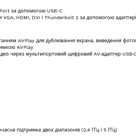
yPort за допомогою USB-C
и VGA, HDMI, DVI і Thunderbolt 2 за допомогою адаптер
анням AirPlay для дублювання екрана, виведення фотогр
римкою AirPlay
відео через мультипортовий цифровий AV‑адаптер USB‑
очасна підтримка двох діапазонів (2,4 ГГц і 5 ГГц)