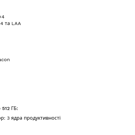
×4
×4 та LAA
acon
 512 ГБ:
р: 3 ядра продуктивності