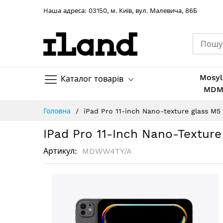
Hаша адреса: 03150, м. Київ, вул. Малевича, 86Б
Mosyl
Каталог товарів
MD
Skip
Головна
iPad Pro 11-inch Nano-texture glass M5
to
Content
IPad Pro 11-Inch Nano-Texture
Артикул
MDWW4TY/A
Перейти
до
кінця
галереї
зображень