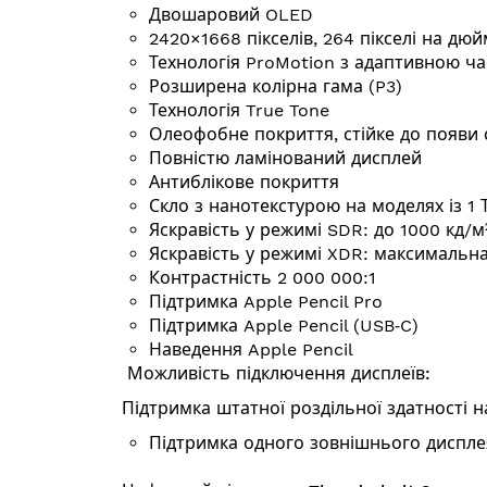
Двошаровий OLED
2420×1668 пікселів, 264 пікселі на дюй
Технологія ProMotion з адаптивною ча
Розширена колірна гама (P3)
Технологія True Tone
Олеофобне покриття, стійке до появи с
Повністю ламінований дисплей
Антиблікове покриття
Скло з нанотекстурою на моделях із 1 ТБ
Яскравість у режимі SDR: до 1000 кд/м
Яскравість у режимі XDR: макси­маль­н
Контрастність 2 000 000:1
Підтримка Apple Pencil Pro
Підтримка Apple Pencil (USB‑C)
Наведення Apple Pencil
Можливість підключення дисплеїв:
Підтримка штатної роздільної здатності н
Підтримка одного зовнішнього дисплея