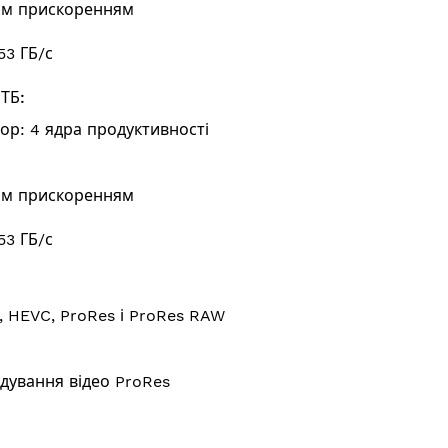
им прискоренням
53 ГБ/с
ТБ:
ор: 4 ядра продуктивності
им прискоренням
53 ГБ/с
 HEVC, ProRes і ProRes RAW
о
дування відео ProRes