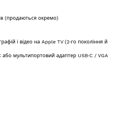
ів (продаються окремо)
афій і відео на Apple TV (2‑го покоління й
C або мультипортовий адаптер USB‑C / VGA