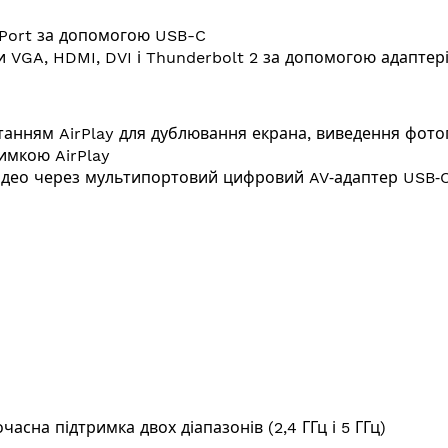
yPort за допомогою USB-C
и VGA, HDMI, DVI і Thunderbolt 2 за допомогою адаптер
анням AirPlay для дублювання екрана, виведення фотогр
римкою AirPlay
відео через мультипортовий цифровий AV‑адаптер USB‑
очасна підтримка двох діапазонів (2,4 ГГц і 5 ГГц)