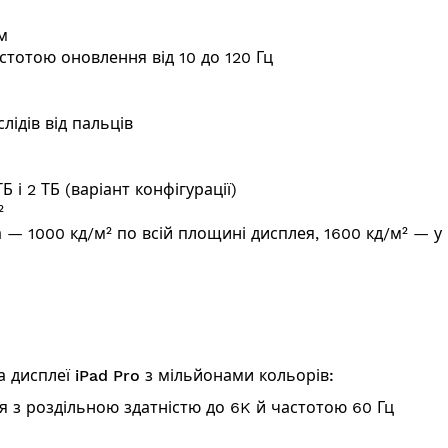
м
стотою оновлення від 10 до 120 Гц
лідів від пальців
 і 2 ТБ (варіант конфігурації)
²
а — 1000 кд/м² по всій площині дисплея, 1600 кд/м² — у
а дисплеї iPad Pro з мільйонами кольорів:
 з роздільною здатністю до 6K й частотою 60 Гц