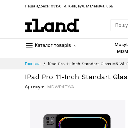
Hаша адреса: 03150, м. Київ, вул. Малевича, 86Б
Mosyl
Каталог товарів
MD
Skip
Головна
iPad Pro 11-inch Standart Glass M5 Wi-F
to
Content
IPad Pro 11-Inch Standart Gla
Артикул
MDWP4TY/A
Перейти
до
кінця
галереї
зображень