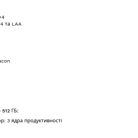
×4
×4 та LAA
acon
 512 ГБ:
р: 3 ядра продуктивності