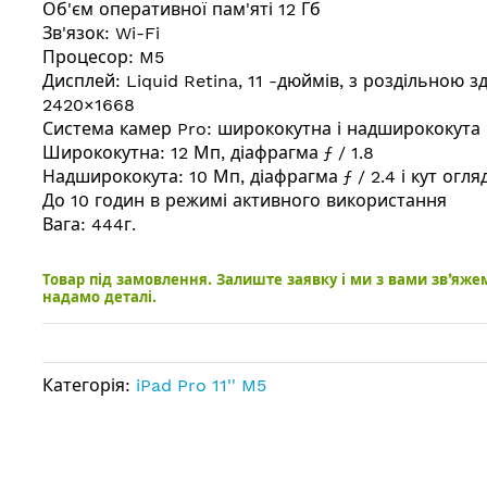
Об'єм оперативної пам'яті 12 Гб
Зв'язок: Wi-Fi
Процесор: M5
Дисплей: Liquid Retina, 11 -дюймів, з роздільною з
2420×1668
Система камер Pro: ширококутна і надширококута
Ширококутна: 12 Мп, діафрагма ƒ / 1.8
Надширококута: 10 Мп, діафрагма ƒ / 2.4 і кут огляд
До 10 годин в режимі активного використання
Вага: 444г.
Товар під замовлення. Залиште заявку і ми з вами зв’яже
надамо деталі.
Категорія:
iPad Pro 11'' M5