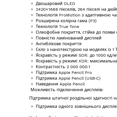
Двошаровий OLED
2420×1668 пікселів, 264 пікселі на дюй
Технологія ProMotion з адаптивною ча
Розширена колірна гама (P3)
Технологія True Tone
Олеофобне покриття, стійке до появи с
Повністю ламінований дисплей
Антиблікове покриття
Скло з нанотекстурою на моделях із 1 ТБ
Яскравість у режимі SDR: до 1000 кд/м
Яскравість у режимі XDR: макси­маль­н
Контрастність 2 000 000:1
Підтримка Apple Pencil Pro
Підтримка Apple Pencil (USB‑C)
Наведення Apple Pencil
Можливість підключення дисплеїв:
Підтримка штатної роздільної здатності н
Підтримка одного зовнішнього дисплея