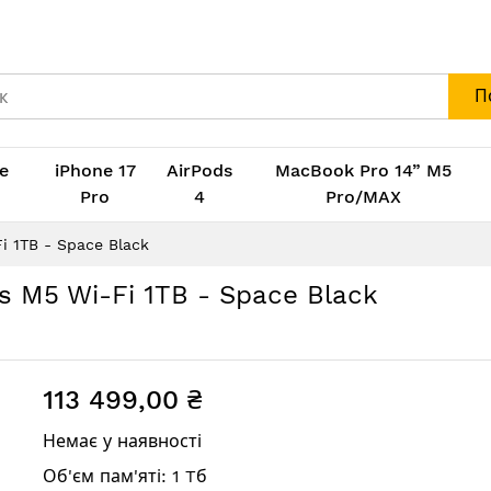
П
e
iPhone 17
AirPods
MacBook Pro 14” M5
M
Pro
4
Pro/MAX
i 1TB - Space Black
ss M5 Wi-Fi 1TB - Space Black
113 499,00 ₴
Немає у наявності
Об'єм пам'яті: 1 Tб