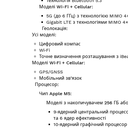
Технологія Bluetooth 5.3
Моделі Wi-Fi + Cellular:
5G (до 6 ГГц) з технологією MIMO 4
Gigabit LTE з технологіями MIMO 4
Геолокація:
Усі моделі:
Цифровий компас
Wi‑Fi
Точне визначення розташування з iBe
Моделі Wi‑Fi + Cellular:
GPS/GNSS
Мобільний зв’язок
Процесор:
Чип Apple M5:
Моделі з накопичувачем 256 ГБ або
9‑ядерний центральний процесо
та 6 ядер ефективності
10‑ядерний графічний процесор