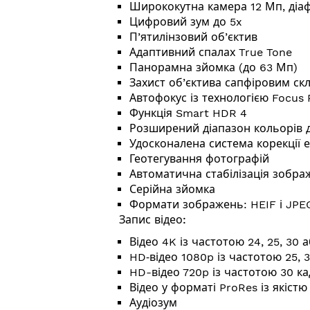
Ширококутна камера 12 Мп, діаф
Цифровий зум до 5x
П’ятилінзовий об’єктив
Адаптивний спалах True Tone
Панорамна зйомка (до 63 Мп)
Захист об’єктива сапфіровим ск
Автофокус із технологією Focus 
Функція Smart HDR 4
Розширений діапазон кольорів д
Удосконалена система корекції 
Геотегування фотографій
Автоматична стабілізація зобра
Серійна зйомка
Формати зображень: HEIF і JPE
Запис відео:
Відео 4K із частотою 24, 25, 30 
HD‑відео 1080p із частотою 25, 3
HD-відео 720p із частотою 30 ка
Відео у форматі ProRes із якіст
Аудіозум