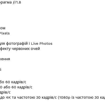
рагма ƒ/1.8
лом
Pixels
ля фотографій і Live Photos
ефекту червоних очей
ження
G
або 60 кадрів/с
0 або 60 кадрів/с
дрів/с
ю до 4K та частотою 30 кадрів/с (1080p із частотою 30 к