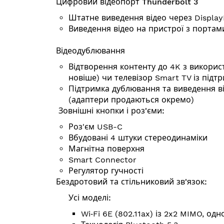
Цифровий відеопорт Thunderbolt 3
Штатне виведення відео через Displa
Виведення відео на пристрої з портам
Відеодублювання
Відтворення контенту до 4K з використ
новіше) чи телевізор Smart TV із підт
Підтримка дублю­вання та виведення 
(адаптери продаються окремо)
Зовнішні кнопки і роз'єми:
Роз'єм USB-C
Вбудовані 4 штуки стереодинаміки
Магнітна поверхня
Smart Connector
Регулятор гучності
Бездротовий та стільниковий зв'язок:
Усі моделі:
Wi‑Fi 6E (802.11ax) із 2x2 MIMO, одн