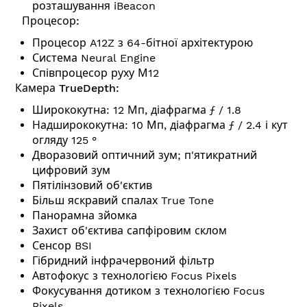
розташування iBeacon
Процесор:
Процесор A12Z з 64-бітної архітектурою
Система Neural Engine
Співпроцесор руху М12
Камера TrueDepth:
Ширококутна: 12 Мп, діафрагма ƒ / 1.8
Надширококутна: 10 Мп, діафрагма ƒ / 2.4 і кут
огляду 125 °
Дворазовий оптичний зум; п'ятикратний
цифровий зум
Пятілінзовий об'єктив
Більш яскравий спалах True Tone
Панорамна зйомка
Захист об'єктива сапфіровим склом
Сенсор BSI
Гібридний інфрачервоний фільтр
Автофокус з технологією Focus Pixels
Фокусування дотиком з технологією Focus
Pixels