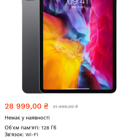
Перейти
28 999,00 ₴
до
31 499,00 ₴
початку
Немає у наявності
галереї
зображень
Об'єм пам'яті: 128 Гб
Зв'язок: Wi-Fi