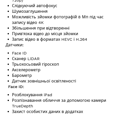
720p)
Слідкуючий автофокус
Шумозаглушення
Можливість зйомки фотографій 8 Мп під час
запису відео 4K
Збільшення при відтворенні
Прив'язка відео до місця зйомки
Запис відео в форматах HEVC і H.264
Датчики:
Face ID
Сканер LiDAR
Трьохосьовий гіроскоп
Акселерометр
Барометр
Датчик зовнішньої освітленості
Face ID:
Розблокування iPad
Розпізнавання обличчя за допомогою камери
TrueDepth
Захист особистих даних в додатках