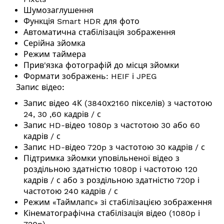
Шумозаглушення
Функція Smart HDR для фото
Автоматична стабілізація зображення
Серійна зйомка
Режим таймера
Прив'язка фотографій до місця зйомки
Формати зображень: HEIF і JPEG
Запис відео:
Запис відео 4К (3840х2160 пікселів) з частотою
24, 30 ,60 кадрів / с
Запис HD-відео 1080p з частотою 30 або 60
кадрів / с
Запис HD-відео 720p з частотою 30 кадрів / с
Підтримка зйомки уповільненої відео з
роздільною здатністю 1080р і частотою 120
кадрів / с або з роздільною здатністю 720р і
частотою 240 кадрів / с
Режим «Таймлапс» зі стабілізацією зображення
Кінематографічна стабілізація відео (1080p і