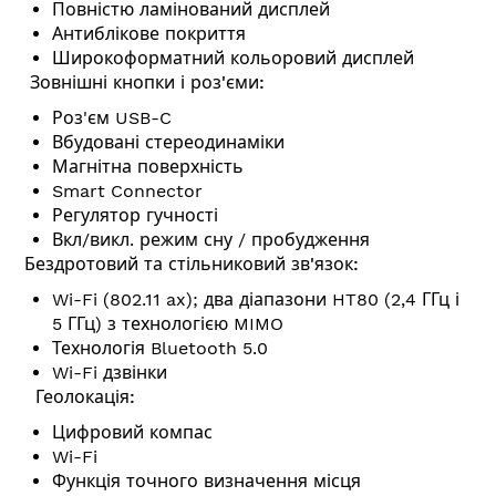
Повністю ламінований дисплей
Антиблікове покриття
Широкоформатний кольоровий дисплей
Зовнішні кнопки і роз'єми:
Роз'єм USB-C
Вбудовані стереодинаміки
Магнітна поверхність
Smart Connector
Регулятор гучності
Вкл/викл. режим сну / пробудження
Бездротовий та стільниковий зв'язок:
Wi-Fi (802.11 ax); два діапазони HT80 (2,4 ГГц і
5 ГГц) з технологією MIMO
Технологія Bluetooth 5.0
Wi-Fi дзвінки
Геолокація:
Цифровий компас
Wi-Fi
Функція точного визначення місця