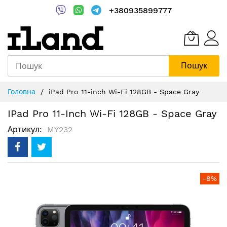
+380935899777
Пошук
Skip
Головна
iPad Pro 11-inch Wi-Fi 128GB - Space Gray
to
Content
IPad Pro 11-Inch Wi-Fi 128GB - Space Gray
Артикул
MY232
Перейти
-8%
до
кінця
галереї
зображень