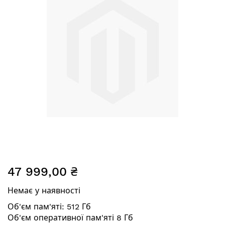
Перейти
47 999,00 ₴
до
початку
Немає у наявності
галереї
зображень
Об'єм пам'яті: 512 Гб
Об'єм оперативної пам'яті 8 Гб