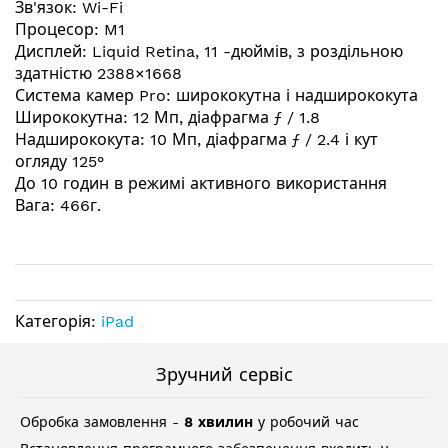
Зв'язок: Wi-Fi
Процесор: M1
Дисплей: Liquid Retina, 11 -дюймів, з роздільною
здатністю 2388×1668
Система камер Pro: ширококутна і надширококута
Ширококутна: 12 Мп, діафрагма ƒ / 1.8
Надширококута: 10 Мп, діафрагма ƒ / 2.4 і кут
огляду 125°
До 10 годин в режимі активного використання
Вага: 466г.
Категорія:
iPad
Зручний сервіс
Обробка замовлення -
8 хвилин
у робочий час