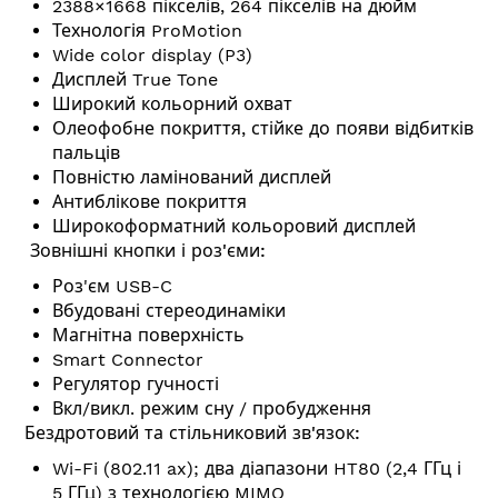
2388×1668 пікселів, 264 пікселів на дюйм
Технологія ProMotion
Wide color display (P3)
Дисплей True Tone
Широкий кольорний охват
Олеофобне покриття, стійке до появи відбитків
пальців
Повністю ламінований дисплей
Антиблікове покриття
Широкоформатний кольоровий дисплей
Зовнішні кнопки і роз'єми:
Роз'єм USB-C
Вбудовані стереодинаміки
Магнітна поверхність
Smart Connector
Регулятор гучності
Вкл/викл. режим сну / пробудження
Бездротовий та стільниковий зв'язок:
Wi-Fi (802.11 ax); два діапазони HT80 (2,4 ГГц і
5 ГГц) з технологією MIMO