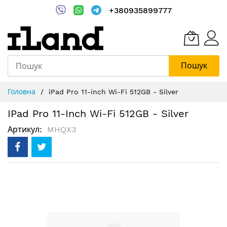
+380935899777
Пошук
Skip
Головна
iPad Pro 11-inch Wi-Fi 512GB - Silver
to
Content
IPad Pro 11-Inch Wi-Fi 512GB - Silver
Артикул
MHQX3
Перейти
до
кінця
галереї
зображень