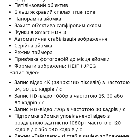
Пятілінзовий об'єктив
Більш яскравий спалах True Tone
Панорамна зйомка
Захист об'єктива сапфіровим склом
Функція Smart HDR 3
Автоматична стабілізація зображення
Серійна зйомка
Режим таймера
Прив'язка фотографій до місця зйомки
Формати зображень: HEIF і JPEG
Запис відео:
Запис відео 4К (3840х2160 пікселів) з частотою
24, 30 ,60 кадрів / с
Запис HD-відео 1080p з частотою 25, 30 або
60 кадрів / с
Запис HD-відео 720p з частотою 30 кадрів / с
Підтримка зйомки уповільненої відео з
роздільною здатністю 1080р і частотою 120
кадрів / с або 240 кадрів / с
Режим «Таймлапс» зі стабілізацією зображення