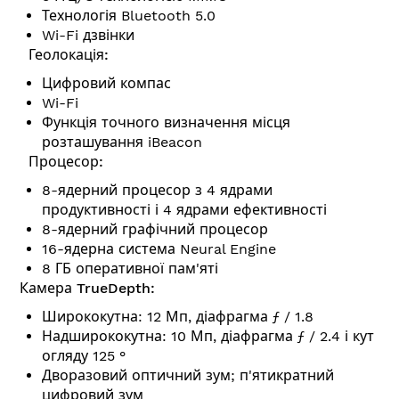
Технологія Bluetooth 5.0
Wi-Fi дзвінки
Геолокація:
Цифровий компас
Wi-Fi
Функція точного визначення місця
розташування iBeacon
Процесор:
8-ядерний процесор з 4 ядрами
продуктивності і 4 ядрами ефективності
8-ядерний графічний процесор
16-ядерна система Neural Engine
8 ГБ оперативної пам'ят
і
Камера TrueDepth:
Ширококутна: 12 Мп, діафрагма ƒ / 1.8
Надширококутна: 10 Мп, діафрагма ƒ / 2.4 і кут
огляду 125 °
Дворазовий оптичний зум; п'ятикратний
цифровий зум