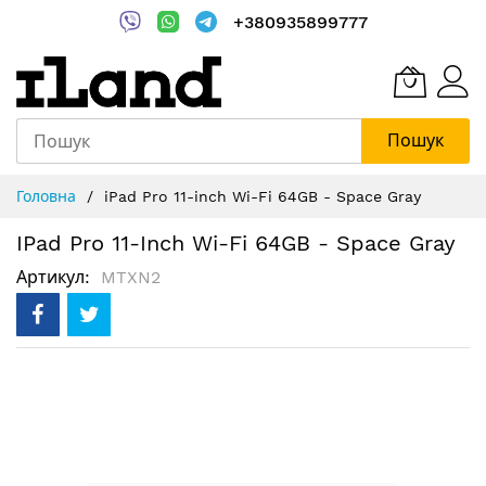
+380935899777
Пошук
Skip
Головна
iPad Pro 11-inch Wi-Fi 64GB - Space Gray
to
Content
IPad Pro 11-Inch Wi-Fi 64GB - Space Gray
Артикул
MTXN2
Перейти
до
кінця
галереї
зображень