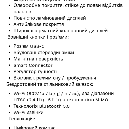
Олеофобне покриття, стійке до появи відбитків
пальців
Повністю ламінований дисплей
Антиблікове покриття
Широкоформатний кольоровий дисплей
Зовнішні кнопки і роз'єми:
Роз'єм USB-C
Вбудовані стереодинаміки
Магнітна поверхність
Smart Connector
Регулятор гучності
Вкл/викл. режим сну / пробудження
Бездротовий та стільниковий зв'язок:
Wi-Fi (802.11a / b / g / n / ac); два діапазони
HT80 (2,4 ГГц і 5 ГГц) з технологією MIMO
Технологія Bluetooth 5.0
Wi-Fi дзвінки
Геолокація:
Цифровий компас