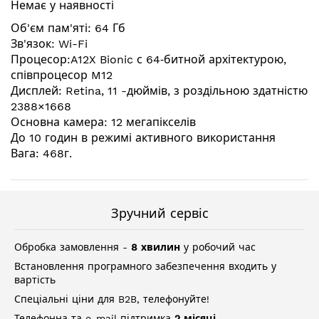
Немає у наявності
галереї
зображень
Об'єм пам'яті: 64 Гб
Зв'язок: Wi-Fi
Процесор:A12X Bionic с 64‑битной архітектурою,
співпроцесор M12
Дисплей: Retina, 11 -дюймів, з роздільною здатністю
2388×1668
Основна камера: 12 мегапікселів
До 10 годин в режимі активного використання
Вага: 468г.
Зручний сервіс
Обробка замовлення -
8 хвилин
у робочий час
Встановлення програмного забезпечення входить у
вартість
Спеціальні ціни для B2B, телефонуйте!
Телефонна та e-mail підтримка
2 місяці