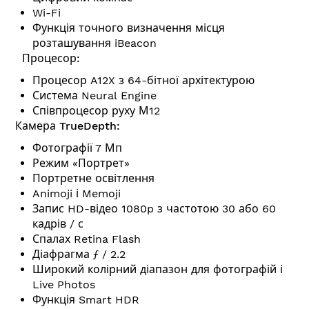
Wi-Fi
Функція точного визначення місця
розташування iBeacon
Процесор:
Процесор A12X з 64-бітної архітектурою
Система Neural Engine
Співпроцесор руху М12
Камера TrueDepth:
Фотографії 7 Мп
Режим «Портрет»
Портретне освітлення
Animoji і Memoji
Запис HD-відео 1080p з частотою 30 або 60
кадрів / с
Спалах Retina Flash
Діафрагма ƒ / 2.2
Широкий колірний діапазон для фотографій і
Live Photos
Функція Smart HDR