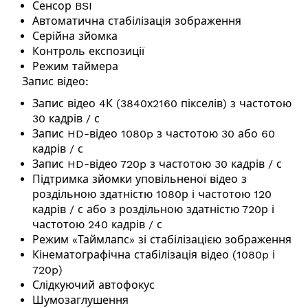
Сенсор BSI
Автоматична стабілізація зображення
Серійна зйомка
Контроль експозиції
Режим таймера
Запис відео:
Запис відео 4К (3840х2160 пікселів) з частотою
30 кадрів / с
Запис HD-відео 1080p з частотою 30 або 60
кадрів / с
Запис HD-відео 720p з частотою 30 кадрів / с
Підтримка зйомки уповільненої відео з
роздільною здатністю 1080р і частотою 120
кадрів / с або з роздільною здатністю 720р і
частотою 240 кадрів / с
Режим «Таймлапс» зі стабілізацією зображення
Кінематографічна стабілізація відео (1080p і
720p)
Слідкуючий автофокус
Шумозаглушення