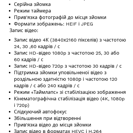
Серійна зйомка
Режим таймера
Прив'язка фотографій до місця зйомки
Формати зображень: HEIF і JPEG
Запис відео:
Запис відео 4К (3840х2160 пікселів) з частотою
24, 30 ,60 кадрів / с
Запис HD-відео 1080p з частотою 25, 30 або
60 кадрів / с
Запис HD-відео 720p з частотою 30 кадрів / с
Підтримка зйомки уповільненої відео з
роздільною здатністю 1080р і частотою 120
кадрів / с або 240 кадрів / с
Режим «Таймлапс» зі стабілізацією зображення
Кінематографічна стабілізація відео (4K, 1080p
і 720p)
Слідкуючий автофокус
Збільшення при відтворенні
Прив'язка відео до місця зйомки
Запис відео в форматах HEVC і H.264