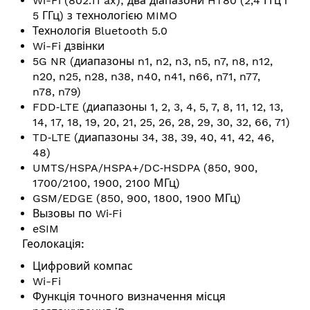
Wi-Fi (802.11 ax); два діапазони HT80 (2,4 ГГц і
5 ГГц) з технологією MIMO
Технологія Bluetooth 5.0
Wi-Fi дзвінки
5G NR (диапазоны n1, n2, n3, n5, n7, n8, n12,
n20, n25, n28, n38, n40, n41, n66, n71, n77,
n78, n79)
FDD‑LTE (диапазоны 1, 2, 3, 4, 5, 7, 8, 11, 12, 13,
14, 17, 18, 19, 20, 21, 25, 26, 28, 29, 30, 32, 66, 71)
TD‑LTE (диапазоны 34, 38, 39, 40, 41, 42, 46,
48)
UMTS/HSPA/HSPA+/DC‑HSDPA (850, 900,
1700/2100, 1900, 2100 МГц)
GSM/EDGE (850, 900, 1800, 1900 МГц)
Вызовы по Wi‑Fi
eSIM
Геолокація:
Цифровий компас
Wi-Fi
Функція точного визначення місця