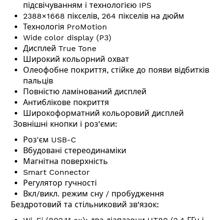
підсвічуванням і технологією IPS
2388×1668 пікселів, 264 пікселів на дюйм
Технологія ProMotion
Wide color display (P3)
Дисплей True Tone
Широкий кольорний охват
Олеофобне покриття, стійке до появи відбитків
пальців
Повністю ламінований дисплей
Антиблікове покриття
Широкоформатний кольоровий дисплей
Зовнішні кнопки і роз'єми:
Роз'єм USB-C
Вбудовані стереодинаміки
Магнітна поверхність
Smart Connector
Регулятор гучності
Вкл/викл. режим сну / пробудження
Бездротовий та стільниковий зв'язок: