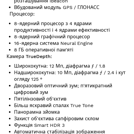
розташування iBeacon
Вбудований модуль GPS / ГЛОНАСС
Процесор:
8-ядерний процесор з 4 ядрами
продуктивності і 4 ядрами ефективності
8-ядерний графічний процесор
16-ядерна система Neural Engine
8 ГБ оперативної пам'ят
і
Камера TrueDepth:
Ширококутна: 12 Мп, діафрагма ƒ / 1.8
Надширококутна: 10 Мп, діафрагма ƒ / 2.4 і кут
огляду 125 °
Дворазовий оптичний зум; п'ятикратний
цифровий зум
Пятілінзовий об'єктив
Більш яскравий спалах True Tone
Панорамна зйомка
Захист об'єктива сапфіровим склом
Функція Smart HDR 3
Автоматична стабілізація зображення