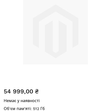
зображень
Перейти
54 999,00 ₴
до
початку
Немає у наявності
галереї
зображень
Об'єм пам'яті: 512 Гб