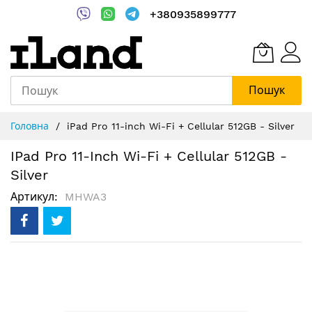
+380935899777
Пошук
Skip
Головна
iPad Pro 11-inch Wi-Fi + Cellular 512GB - Silver
to
Content
IPad Pro 11-Inch Wi-Fi + Cellular 512GB -
Silver
Артикул
MHWA3
Перейти
до
кінця
галереї