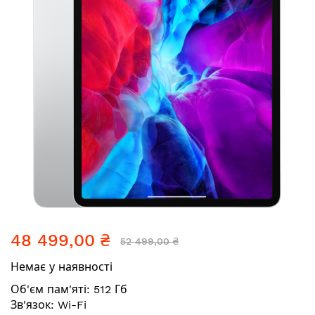
Перейти
48 499,00 ₴
до
52 499,00 ₴
початку
Немає у наявності
галереї
зображень
Об'єм пам'яті: 512 Гб
Зв'язок: Wi-Fi