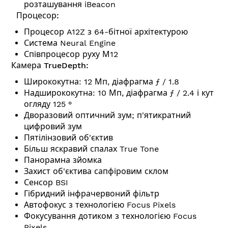
розташування iBeacon
Процесор:
Процесор A12Z з 64-бітної архітектурою
Система Neural Engine
Співпроцесор руху М12
Камера TrueDepth:
Ширококутна: 12 Мп, діафрагма ƒ / 1.8
Надширококутна: 10 Мп, діафрагма ƒ / 2.4 і кут
огляду 125 °
Дворазовий оптичний зум; п'ятикратний
цифровий зум
Пятілінзовий об'єктив
Більш яскравий спалах True Tone
Панорамна зйомка
Захист об'єктива сапфіровим склом
Сенсор BSI
Гібридний інфрачервоний фільтр
Автофокус з технологією Focus Pixels
Фокусування дотиком з технологією Focus
Pixels