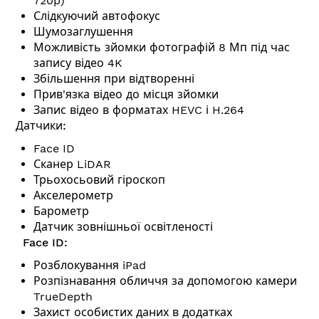
720p)
Слідкуючий автофокус
Шумозаглушення
Можливість зйомки фотографій 8 Мп під час
запису відео 4K
Збільшення при відтворенні
Прив'язка відео до місця зйомки
Запис відео в форматах HEVC і H.264
Датчики:
Face ID
Сканер LiDAR
Трьохосьовий гіроскоп
Акселерометр
Барометр
Датчик зовнішньої освітленості
Face ID:
Розблокування iPad
Розпізнавання обличчя за допомогою камери
TrueDepth
Захист особистих даних в додатках