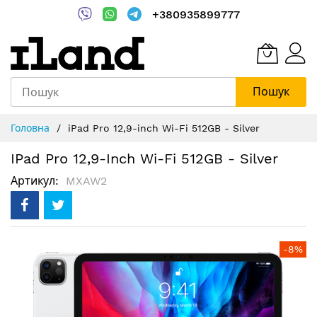
+380935899777
Пошук
Skip
Головна
iPad Pro 12,9-inch Wi-Fi 512GB - Silver
to
Content
IPad Pro 12,9-Inch Wi-Fi 512GB - Silver
Артикул
MXAW2
Перейти
-8%
до
кінця
галереї
зображень