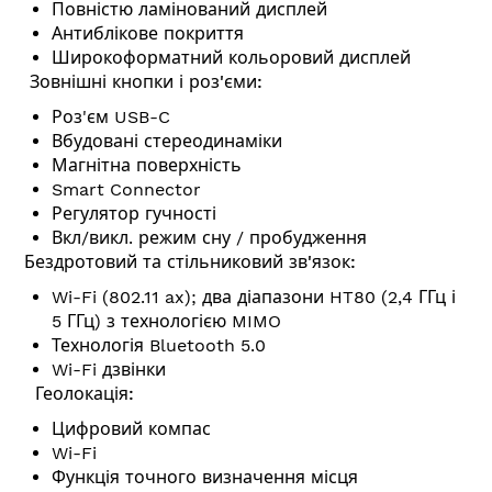
Повністю ламінований дисплей
Антиблікове покриття
Широкоформатний кольоровий дисплей
Зовнішні кнопки і роз'єми:
Роз'єм USB-C
Вбудовані стереодинаміки
Магнітна поверхність
Smart Connector
Регулятор гучності
Вкл/викл. режим сну / пробудження
Бездротовий та стільниковий зв'язок:
Wi-Fi (802.11 ax); два діапазони HT80 (2,4 ГГц і
5 ГГц) з технологією MIMO
Технологія Bluetooth 5.0
Wi-Fi дзвінки
Геолокація:
Цифровий компас
Wi-Fi
Функція точного визначення місця