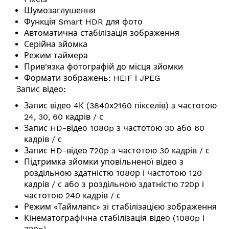
Шумозаглушення
Функція Smart HDR для фото
Автоматична стабілізація зображення
Серійна зйомка
Режим таймера
Прив'язка фотографій до місця зйомки
Формати зображень: HEIF і JPEG
Запис відео:
Запис відео 4К (3840х2160 пікселів) з частотою
24, 30, 60 кадрів / с
Запис HD-відео 1080p з частотою 30 або 60
кадрів / с
Запис HD-відео 720p з частотою 30 кадрів / с
Підтримка зйомки уповільненої відео з
роздільною здатністю 1080р і частотою 120
кадрів / с або з роздільною здатністю 720р і
частотою 240 кадрів / с
Режим «Таймлапс» зі стабілізацією зображення
Кінематографічна стабілізація відео (1080p і