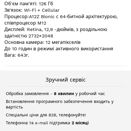
зображень
Об'єм пам'яті: 126 Гб
Зв'язок: Wi-Fi + Cellular
Процесор:A12Z Bionic с 64‑битной архітектурою,
співпроцесор M12
Дисплей: Retina, 12,9 -дюймів, з роздільною
здатністю 2732×2048
Основна камера: 12 мегапікселів
До 10 годин в режимі активного використання
Вага: 643г.
Зручний сервіс
Обробка замовлення -
8 хвилин
у робочий час
Встановлення програмного забезпечення входить у
вартість
Спеціальні ціни для B2B, телефонуйте!
Телефонна та e-mail підтримка
2 місяці