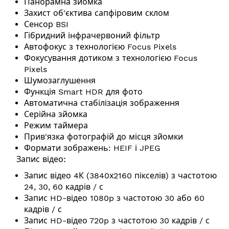
Панорамна зйомка
Захист об'єктива сапфіровим склом
Сенсор BSI
Гібридний інфрачервоний фільтр
Автофокус з технологією Focus Pixels
Фокусування дотиком з технологією Focus
Pixels
Шумозаглушення
Функція Smart HDR для фото
Автоматична стабілізація зображення
Серійна зйомка
Режим таймера
Прив'язка фотографій до місця зйомки
Формати зображень: HEIF і JPEG
Запис відео:
Запис відео 4К (3840х2160 пікселів) з частотою
24, 30, 60 кадрів / с
Запис HD-відео 1080p з частотою 30 або 60
кадрів / с
Запис HD-відео 720p з частотою 30 кадрів / с