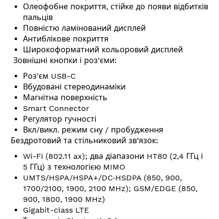
Олеофобне покриття, стійке до появи відбитків
пальців
Повністю ламінований дисплей
Антиблікове покриття
Широкоформатний кольоровий дисплей
Зовнішні кнопки і роз'єми:
Роз'єм USB-C
Вбудовані стереодинаміки
Магнітна поверхність
Smart Connector
Регулятор гучності
Вкл/викл. режим сну / пробудження
Бездротовий та стільниковий зв'язок:
Wi-Fi (802.11 ax); два діапазони HT80 (2,4 ГГц і
5 ГГц) з технологією MIMO
UMTS/HSPA/HSPA+/DC‑HSDPA (850, 900,
1700/2100, 1900, 2100 MHz); GSM/EDGE (850,
900, 1800, 1900 MHz)
Gigabit-class LTE