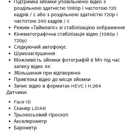
Підтримка зйомки уповільненої відео з
роздільною здатністю 1080р і частотою 120
кадрів / с або з роздільною здатністю 720р і
частотою 240 кадрів / с
Режим «Таймлапс» зі стабілізацією зображення
Кінематографічна стабілізація відео (1080p і
720p)
Слідкуючий автофокус
Шумозаглушення
Можливість зйомки фотографій 8 Мп під час
запису відео 4K
Збільшення при відтворенні
Прив'язка відео до місця зйомки
Запис відео в форматах HEVC і H.264
Датчики:
Face ID
Сканер LiDAR
Трьохосьовий гіроскоп
Акселерометр
Барометр