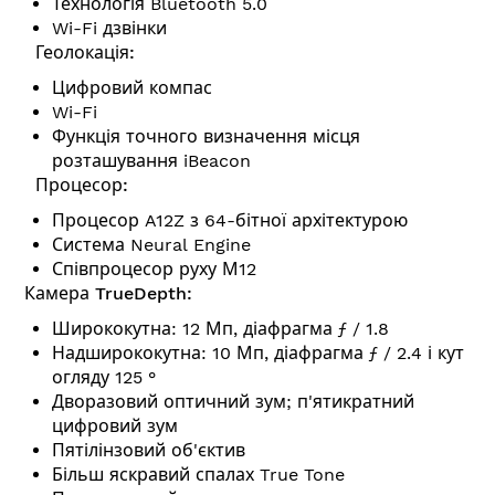
Технологія Bluetooth 5.0
Wi-Fi дзвінки
Геолокація:
Цифровий компас
Wi-Fi
Функція точного визначення місця
розташування iBeacon
Процесор:
Процесор A12Z з 64-бітної архітектурою
Система Neural Engine
Співпроцесор руху М12
Камера TrueDepth:
Ширококутна: 12 Мп, діафрагма ƒ / 1.8
Надширококутна: 10 Мп, діафрагма ƒ / 2.4 і кут
огляду 125 °
Дворазовий оптичний зум; п'ятикратний
цифровий зум
Пятілінзовий об'єктив
Більш яскравий спалах True Tone