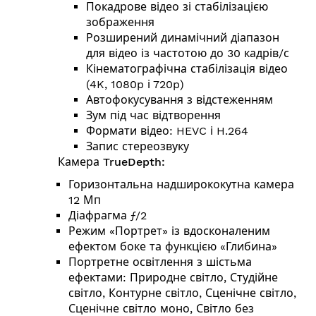
Покадрове відео зі стабілізацією
зображення
Розширений динамічний діапазон
для відео із частотою до 30 кадрів/с
Кінемато­графічна стабілізація відео
(4K, 1080p і 720p)
Автофокусування з відстеженням
Зум під час відтворення
Формати відео: HEVC і H.264
Запис стереозвуку
Камера TrueDepth:
Горизонтальна надширококутна камера
12 Мп
Діафрагма ƒ/2
Режим «Портрет» із вдо­ско­на­ле­ним
ефектом боке та функцією «Глибина»
Портретне освітлення з шістьма
ефектами: Природне світло, Студійне
світло, Контурне світло, Сценічне світло,
Сценічне світло моно, Світло без