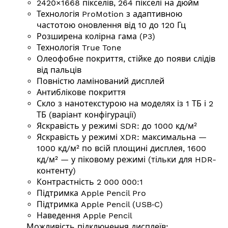
2420×1668 пікселів, 264 пікселі на дюйм
Технологія ProMotion з адаптивною
частотою оновлення від 10 до 120 Гц
Розширена колірна гама (P3)
Технологія True Tone
Олеофобне покриття, стійке до появи слідів
від пальців
Повністю ламінований дисплей
Антиблікове покриття
Скло з нанотекстурою на моделях із 1 ТБ і 2
ТБ (варіант конфігурації)
Яскравість у режимі SDR: до 1000 кд/м²
Яскравість у режимі XDR: макси­маль­на —
1000 кд/м² по всій площині дисплея, 1600
кд/м² — у піковому режимі (тільки для HDR-
контенту)
Контрастність 2 000 000:1
Підтримка Apple Pencil Pro
Підтримка Apple Pencil (USB‑C)
Наведення Apple Pencil
Можливість підключення дисплеїв: