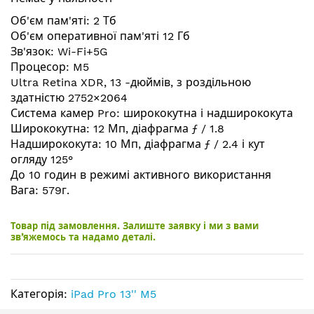
галереї
зображень
Об'єм пам'яті: 2 Тб
Об'єм оперативної пам'яті 12 Гб
Зв'язок: Wi-Fi+5G
Процесор: M5
Ultra Retina XDR, 13 -дюймів, з роздільною
здатністю 2752×2064
Система камер Pro: ширококутна і надширококута
Ширококутна: 12 Мп, діафрагма ƒ / 1.8
Надширококута: 10 Мп, діафрагма ƒ / 2.4 і кут
огляду 125°
До 10 годин в режимі активного використання
Вага: 579г.
Товар під замовлення. Залиште заявку і ми з вами
зв’яжемось та надамо деталі.
Категорія:
iPad Pro 13'' M5