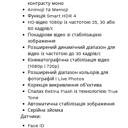
контрасту моно
Animoji та Memoji
Функція Smart HDR 4
HD‑відео 1080p із частотою 25, 30 або
60 кадрів/с
Покадрове відео зі стабілізацією
зображення
Розширений динамічний діапазон для
відео із частотою до 30 кадрів/с
Кінемато­графічна стабілізація відео
(1080p і 720p)
Розширений діапазон кольорів для
фотографій і Live Photos
Корекція викривлення об’єктива
Спалах Retina Flash із технологією True
Tone
Автоматична стабілізація зображення
Серійна зйомка
Датчики:
Face ID