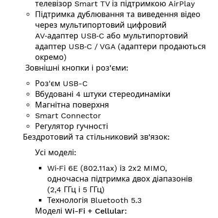
телевізор Smart TV із підтримкою AirPlay
Підтримка дублю­вання та виведення відео
через мультипортовий цифровий
AV‑адаптер USB‑C або мультипортовий
адаптер USB‑C / VGA (адаптери продаються
окремо)
Зовнішні кнопки і роз'єми:
Роз'єм USB-C
Вбудовані 4 штуки стереодинаміки
Магнітна поверхня
Smart Connector
Регулятор гучності
Бездротовий та стільниковий зв'язок:
Усі моделі:
Wi‑Fi 6E (802.11ax) із 2x2 MIMO,
одночасна підтримка двох діапазонів
(2,4 ГГц і 5 ГГц)
Технологія Bluetooth 5.3
Моделі Wi-Fi + Cellular: