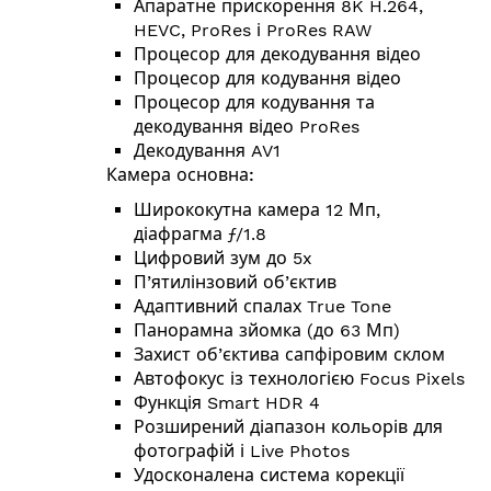
Апаратне прискорення 8K H.264,
HEVC, ProRes і ProRes RAW
Процесор для декодування відео
Процесор для кодування відео
Процесор для кодування та
декодування відео ProRes
Декодування AV1
Камера основна:
Ширококутна камера 12 Мп,
діафрагма ƒ/1.8
Цифровий зум до 5x
П’ятилінзовий об’єктив
Адаптивний спалах True Tone
Панорамна зйомка (до 63 Мп)
Захист об’єктива сапфіровим склом
Автофокус із технологією Focus Pixels
Функція Smart HDR 4
Розширений діапазон кольорів для
фотографій і Live Photos
Удосконалена система корекції