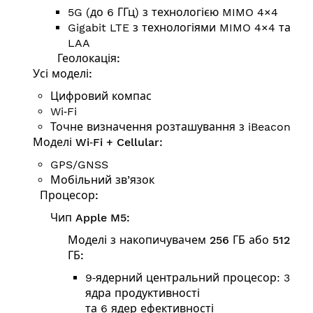
5G (до 6 ГГц) з технологією MIMO 4×4
Gigabit LTE з технологіями MIMO 4×4 та
LAA
Геолокація:
Усі моделі:
Цифровий компас
Wi‑Fi
Точне визначення розташування з iBeacon
Моделі Wi‑Fi + Cellular:
GPS/GNSS
Мобільний зв’язок
Процесор:
Чип Apple M5:
Моделі з накопичувачем 256 ГБ або 512
ГБ:
9‑ядерний центральний процесор: 3
ядра продуктивності
та 6 ядер ефективності