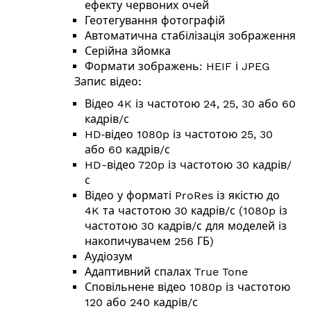
ефекту червоних очей
Геотегування фотографій
Автоматична стабілізація зображення
Серійна зйомка
Формати зображень: HEIF і JPEG
Запис відео:
Відео 4K із частотою 24, 25, 30 або 60
кадрів/с
HD‑відео 1080p із частотою 25, 30
або 60 кадрів/с
HD-відео 720p із частотою 30 кадрів/
с
Відео у форматі ProRes із якістю до
4K та частотою 30 кадрів/с (1080p із
частотою 30 кадрів/с для моделей із
накопичувачем 256 ГБ)
Аудіозум
Адаптивний спалах True Tone
Сповільнене відео 1080p із частотою
120 або 240 кадрів/с