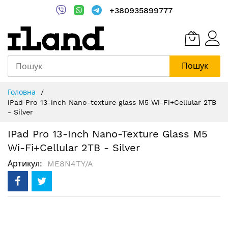
+380935899777
Пошук
Skip
Головна
to
iPad Pro 13-inch Nano-texture glass M5 Wi-Fi+Cellular 2TB
Content
- Silver
IPad Pro 13-Inch Nano-Texture Glass M5
Wi-Fi+Cellular 2TB - Silver
Артикул
ME8N4TY/A
Перейти
до