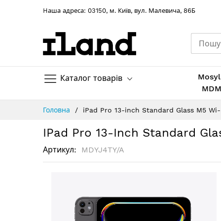
Hаша адреса: 03150, м. Київ, вул. Малевича, 86Б
Mosyl
Каталог товарів
MD
Skip
Головна
iPad Pro 13-inch Standard Glass M5 Wi-
to
Content
IPad Pro 13-Inch Standard Gl
Артикул
MDYJ4TY/A
Перейти
до
кінця
галереї
зображень