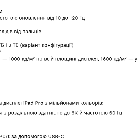
м
стотою оновлення від 10 до 120 Гц
лідів від пальців
 і 2 ТБ (варіант конфігурації)
²
а — 1000 кд/м² по всій площині дисплея, 1600 кд/м² — у
а дисплеї iPad Pro з мільйонами кольорів:
 з роздільною здатністю до 6K й частотою 60 Гц
yPort за допомогою USB-C