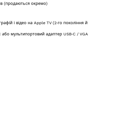
ів (продаються окремо)
афій і відео на Apple TV (2‑го покоління й
C або мультипортовий адаптер USB‑C / VGA