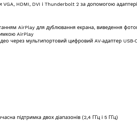
и VGA, HDMI, DVI і Thunderbolt 2 за допомогою адаптер
анням AirPlay для дублювання екрана, виведення фотогр
римкою AirPlay
відео через мультипортовий цифровий AV‑адаптер USB‑
очасна підтримка двох діапазонів (2,4 ГГц і 5 ГГц)