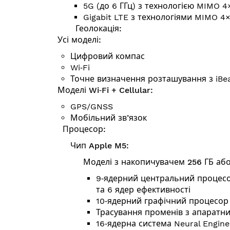
5G (до 6 ГГц) з технологією MIMO 4
Gigabit LTE з технологіями MIMO 4
Геолокація:
Усі моделі:
Цифровий компас
Wi‑Fi
Точне визначення розташування з iBe
Моделі Wi‑Fi + Cellular:
GPS/GNSS
Мобільний зв’язок
Процесор:
Чип Apple M5:
Моделі з накопичувачем 256 ГБ або
9‑ядерний центральний процесо
та 6 ядер ефективності
10‑ядерний графічний процесор
Трасування променів з апаратн
16‑ядерна система Neural Engine