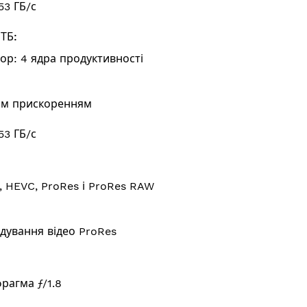
53 ГБ/с
ТБ:
ор: 4 ядра продуктивності
им прискоренням
53 ГБ/с
 HEVC, ProRes і ProRes RAW
о
дування відео ProRes
рагма ƒ/1.8