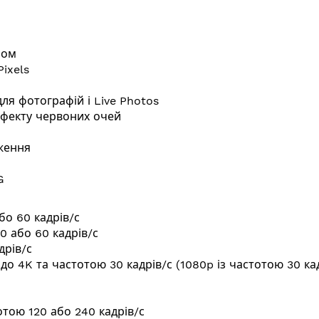
лом
Pixels
ля фотографій і Live Photos
ефекту червоних очей
ження
G
або 60 кадрів/с
0 або 60 кадрів/с
дрів/с
ю до 4K та частотою 30 кадрів/с (1080p із частотою 30 к
отою 120 або 240 кадрів/с