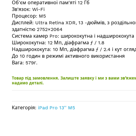
Об'єм оперативної пам'яті 12 Гб
Зв'язок: Wi-Fi
Процесор: M5
Дисплей: Ultra Retina XDR, 13 -дюймів, з роздільн
здатністю 2752×2064
Система камер Pro: ширококутна і надширококута
Ширококутна: 12 Мп, діафрагма ƒ / 1.8
Надширококута: 10 Мп, діафрагма ƒ / 2.4 і кут огляд
До 10 годин в режимі активного використання
Вага: 579г.
Товар під замовлення. Залиште заявку і ми з вами зв’яже
надамо деталі.
Категорія:
iPad Pro 13'' M5