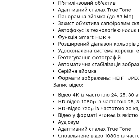
П’ятилінзовий об’єктив
Адаптивний спалах True Tone
Панорамна зйомка (до 63 Мп)
Захист об’єктива сапфіровим ск
Автофокус із технологією Focus 
Функція Smart HDR 4
Розширений діапазон кольорів д
Удосконалена система корекції 
Геотегування фотографій
Автоматична стабілізація зобра
Серійна зйомка
Формати зображень: HEIF і JPE
Запис відео:
Відео 4K із частотою 24, 25, 30 
HD‑відео 1080p із частотою 25, 3
HD-відео 720p із частотою 30 ка
Відео у форматі ProRes із якіст
Аудіозум
Адаптивний спалах True Tone
Сповільнене відео 1080p із част