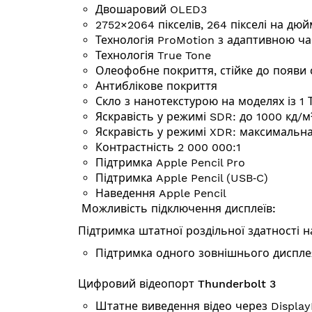
Двошаровий OLED3
2752×2064 пікселів, 264 пікселі на дюй
Технологія ProMotion з адаптивною ча
Технологія True Tone
Олеофобне покриття, стійке до появи с
Антиблікове покриття
Скло з нанотекстурою на моделях із 1 ТБ
Яскравість у режимі SDR: до 1000 кд/м
Яскравість у режимі XDR: макси­маль­н
Контрастність 2 000 000:1
Підтримка Apple Pencil Pro
Підтримка Apple Pencil (USB‑C)
Наведення Apple Pencil
Можливість підключення дисплеїв:
Підтримка штатної роздільної здатності н
Підтримка одного зовнішнього дисплея
Цифровий відеопорт Thunderbolt 3
Штатне виведення відео через Displa