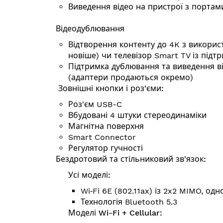
Виведення відео на пристрої з портам
Відеодублювання
Відтворення контенту до 4K з використ
новіше) чи телевізор Smart TV із підт
Підтримка дублю­вання та виведення 
(адаптери продаються окремо)
Зовнішні кнопки і роз'єми:
Роз'єм USB-C
Вбудовані 4 штуки стереодинаміки
Магнітна поверхня
Smart Connector
Регулятор гучності
Бездротовий та стільниковий зв'язок:
Усі моделі:
Wi‑Fi 6E (802.11ax) із 2x2 MIMO, одн
Технологія Bluetooth 5.3
Моделі Wi-Fi + Cellular: