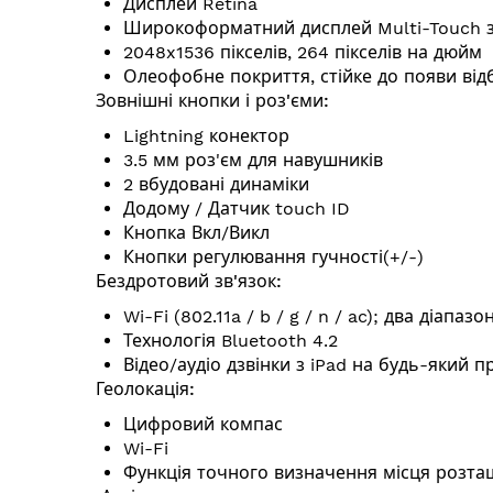
Дисплей Retina
Широкоформатний дисплей Multi-Touch з д
2048x1536 пікселів, 264 пікселів на дюйм
Олеофобне покриття, стійке до появи відб
Зовнішні кнопки і роз'єми:
Lightning конектор
3.5 мм роз'єм для навушників
2 вбудовані динаміки
Додому / Датчик touch ID
Кнопка Вкл/Викл
Кнопки регулювання гучності(+/-)
Бездротовий зв'язок:
Wi-Fi (802.11a / b / g / n / ac); два діапа
Технологія Bluetooth 4.2
Відео/аудіо дзвінки з iPad на будь-який 
Геолокація:
Цифровий компас
Wi-Fi
Функція точного визначення місця розта