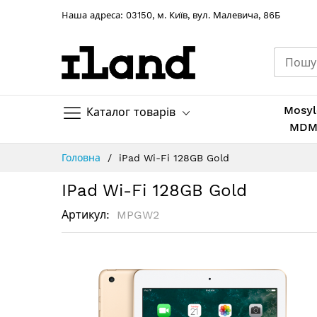
Hаша адреса: 03150, м. Київ, вул. Малевича, 86Б
Mosyl
Каталог товарів
MD
Skip
Головна
iPad Wi-Fi 128GB Gold
to
Content
IPad Wi-Fi 128GB Gold
Артикул
MPGW2
Перейти
до
кінця
галереї
зображень