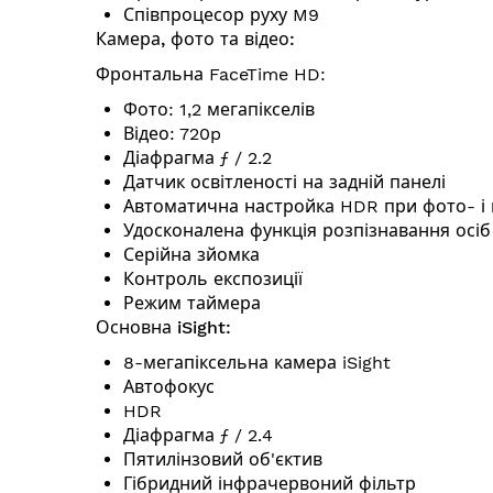
Співпроцесор руху M9
Камера, фото та відео:
Фронтальна FaceTime HD:
Фото: 1,2 мегапікселів
Відео: 720p
Діафрагма ƒ / 2.2
Датчик освітленості на задній панелі
Автоматична настройка HDR при фото- і 
Удосконалена функція розпізнавання осіб
Серійна зйомка
Контроль експозиції
Режим таймера
Основна iSight:
8-мегапіксельна камера iSight
Автофокус
HDR
Діафрагма ƒ / 2.4
Пятилінзовий об'єктив
Гібридний інфрачервоний фільтр