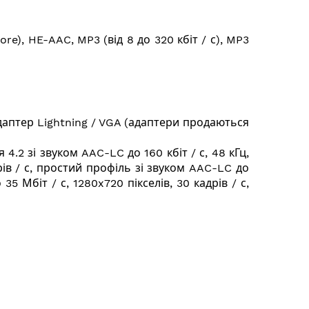
re), HE-AAC, MP3 (від 8 до 320 кбіт / с), MP3
даптер Lightning / VGA (адаптери продаються
4.2 зі звуком AAC-LC до 160 кбіт / с, 48 кГц,
рів / с, простий профіль зі звуком AAC-LC до
5 Мбіт / с, 1280x720 пікселів, 30 кадрів / с,