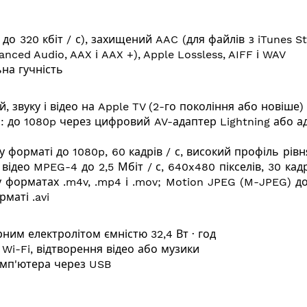
до 320 кбіт / с), захищений AAC (для файлів з iTunes Sto
anced Audio, AAX і AAX +), Apple Lossless, AIFF і WAV
на гучність
, звуку і відео на Apple TV (2-го покоління або новіше)
о: до 1080p через цифровий AV-адаптер Lightning або а
 форматі до 1080p, 60 кадрів / с, високий профіль рівня 
 відео MPEG-4 до 2,5 Мбіт / с, 640x480 пікселів, 30 кад
 у форматах .m4v, .mp4 і .mov; Motion JPEG (M-JPEG) до 3
маті .avi
ним електролітом ємністю 32,4 Вт ∙ год
 Wi-Fi, відтворення відео або музики
омп'ютера через USB