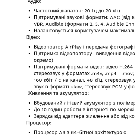
Аудіо:
Частотний діапазон: 20 Гц до 20 кГц
Підтримувані звукові формати: AAC (від 8 
VBR, Audible (формати 2, 3, 4, Audible Enh
Налаштовується користувачем максималь
Відео:
Відеоповтор AirPlay і передача фотографій
Підтримка відеоповтору і виведення віде
окремо)
Підтримувані формати відео: відео H.264 у
стереозвук у форматах .m4v, .mp4 і .mov;
160 кбіт / с на канал, 48 кГц, стереозвук
звук в форматі ulaw, стереозвук PCM у фор
Живлення та акумулятор:
Вбудований літієвий акумулятор з полімер
До 10 годин роботи в інтернеті по мережі
Зарядка від адаптера живлення або від к
Процесор:
Процесор A9 з 64-бітної архітектурою