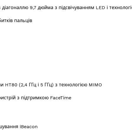
іагоналлю 9,7 дюйма з підсвічуванням LED і технологі
итків пальців
зони HT80 (2,4 ГГц і 5 ГГц) з технологією MIMO
пристрій з підтримкою FaceTime
шування iBeacon