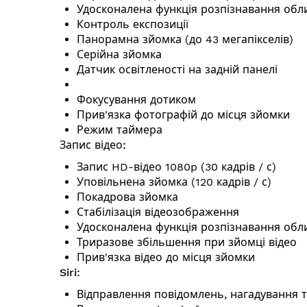
Удосконалена функція розпізнавання обл
Контроль експозиції
Панорамна зйомка (до 43 мегапікселів)
Серійна зйомка
Датчик освітленості на задній панелі
Фокусування дотиком
Прив'язка фотографій до місця зйомки
Режим таймера
Запис відео:
Запис HD-відео 1080p (30 кадрів / с)
Уповільнена зйомка (120 кадрів / с)
Покадрова зйомка
Стабілізація відеозображення
Удосконалена функція розпізнавання обл
Триразове збільшення при зйомці відео
Прив'язка відео до місця зйомки
Siri:
Відправлення повідомлень, нагадування т