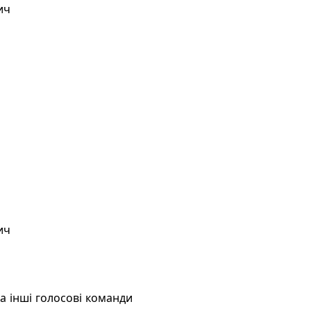
ич
ич
а інші голосові команди