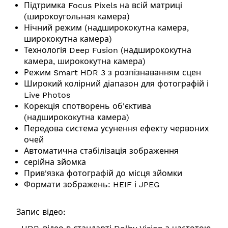
Підтримка Focus Pixels на всій матриці
(широкоугольная камера)
Нічний режим (надширококутна камера,
ширококутна камера)
Технологія Deep Fusion (надширококутна
камера, ширококутна камера)
Режим Smart HDR 3 з розпізнаванням сцен
Широкий колірний діапазон для фотографій і
Live Photos
Корекція спотворень об'єктива
(надширококутна камера)
Передова система усунення ефекту червоних
очей
Автоматична стабілізація зображення
серійна зйомка
Прив'язка фотографій до місця зйомки
Формати зображень: HEIF і JPEG
Запис відео: