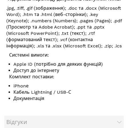
.jpg, .tiff, .gif (зображення); .doc та .docx (Microsoft
Word); .htm та .html (веб-сторінки); .key
(Keynote); .numbers (Numbers); .pages (Pages); .pdf
(Просмотр та Adobe Acrobat); .ppt та .pptx
(Microsoft PowerPoint); .txt (текст); .rtf
(форматований текст); .vcf (контактна
інформація); .xls та .xlsx (Microsoft Excel); .zip; .ics
Системні вимоги:
Apple ID (потрібно для деяких функцій)
Доступ до інтернету
Комплект поставки:
iPhonе
Кабель Lightning / USB-С
Документація
Відгуки