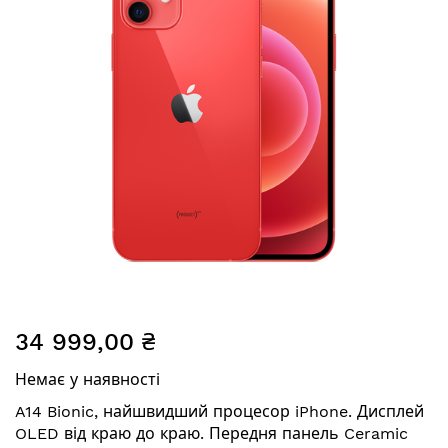
Перейти
34 999,00 ₴
до
початку
Немає у наявності
галереї
зображень
A14 Bionic, найшвидший процесор iPhone. Дисплей
OLED від краю до краю. Передня панель Ceramic