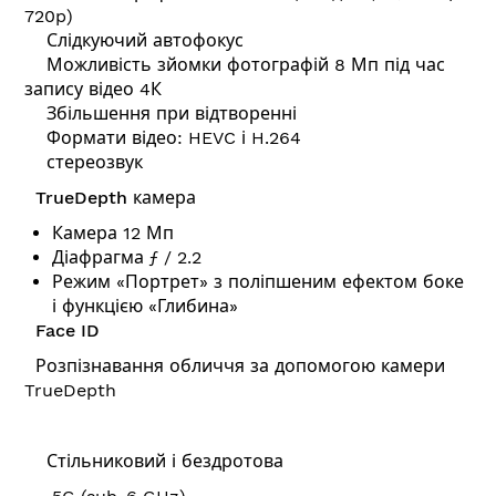
720p)
Слідкуючий автофокус
Можливість зйомки фотографій 8 Мп під час
запису відео 4К
Збільшення при відтворенні
Формати відео: HEVC і H.264
стереозвук
TrueDepth камера
Камера 12 Мп
Діафрагма ƒ / 2.2
Режим «Портрет» з поліпшеним ефектом боке
і функцією «Глибина»
Face ID
Розпізнавання обличчя за допомогою камери
TrueDepth
Стільниковий і бездротова