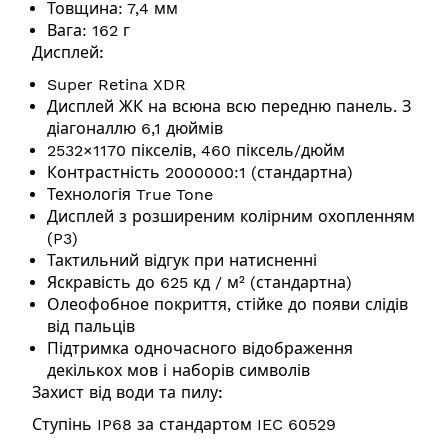
Товщина: 7,4 мм
Вага: 162 г
Дисплей:
Super Retina XDR
Дисплей ЖК на всюна всю передню панель. З
діагоналлю 6,1 дюймів
2532×1170 пікселів, 460 піксель/дюйм
Контрастність 2000000:1 (стандартна)
Технологія True Tone
Дисплей з розширеним колірним охопленням
(P3)
Тактильний відгук при натисненні
Яскравість до 625 кд / м² (стандартна)
Олеофобное покриття, стійке до появи слідів
від пальців
Підтримка одночасного відображення
декількох мов і наборів символів
Захист від води та пилу:
Ступінь IP68 за стандартом IEC 60529