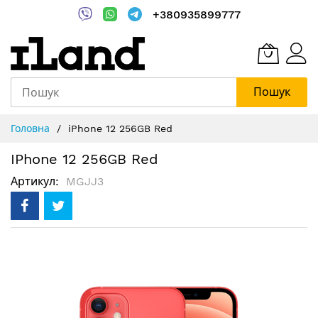
+380935899777
Пошук
Skip
Головна
iPhone 12 256GB Red
to
Content
IPhone 12 256GB Red
Артикул
MGJJ3
Перейти
до
кінця
галереї
зображень