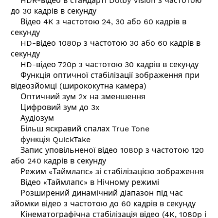
HDR-відео в стандарті Dolby Vision з частотою
до 30 кадрів в секунду
Відео 4K з частотою 24, 30 або 60 кадрів в
секунду
HD-відео 1080p з частотою 30 або 60 кадрів в
секунду
HD-відео 720p з частотою 30 кадрів в секунду
Функція оптичної стабілізації зображення при
відеозйомці (ширококутна камера)
Оптичний зум 2x на зменшення
Цифровий зум до 3x
Аудіозум
Більш яскравий спалах True Tone
функція QuickTake
Запис уповільненої відео 1080р з частотою 120
або 240 кадрів в секунду
Режим «Таймлапс» зі стабілізацією зображення
Відео «Таймлапс» в Нічному режимі
Розширений динамічний діапазон під час
зйомки відео з частотою до 60 кадрів в секунду
Кінематографічна стабілізація відео (4K, 1080p і