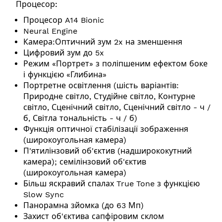
Процесор:
Процесор A14 Bionic
Neural Engine
Камера:Оптичний зум 2x на зменшення
Цифровий зум до 5x
Режим «Портрет» з поліпшеним ефектом боке
і функцією «Глибина»
Портретне освітлення (шість варіантів:
Природне світло, Студійне світло, Контурне
світло, Сценічний світло, Сценічний світло - ч /
б, Світла тональність - ч / б)
Функція оптичної стабілізації зображення
(широкоугольная камера)
П'ятилінзовий об'єктив (надширококутний
камера); семілінзовий об'єктив
(широкоугольная камера)
Більш яскравий спалах True Tone з функцією
Slow Sync
Панорамна зйомка (до 63 Мп)
Захист об'єктива сапфіровим склом