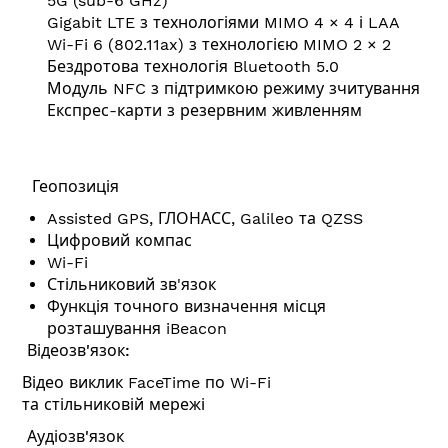
5G (sub-6 GHz)
Gigabit LTE з технологіями MIMO 4 × 4 і LAA
Wi-Fi 6 (802.11ax) з технологією MIMO 2 × 2
Бездротова технологія Bluetooth 5.0
Модуль NFC з підтримкою режиму зчитування
Експрес-карти з резервним живленням
Геопозиція
Assisted GPS, ГЛОНАСС, Galileo та QZSS
Цифровий компас
Wi-Fi
Стільниковий зв'язок
Функція точного визначення місця
розташування iBeacon
Відеозв'язок:
Відео виклик FaceTime по Wi-Fi
та стільниковій мережі
Аудіозв'язок