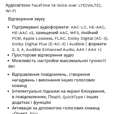
Аудіозв'язок FaceTime та Voice over LTE(VoLTE),
Wi-Fi
Відтворення звуку
Підтримувані аудіоформати: AAC-LC, HE-AAC,
HE-AAC v2, захищений AAC, MP3, лінійний
PCM, Apple Lossless, FLAC, Dolby Digital (AC-3),
Dolby Digital Plus (E-AC-3) і Audible ( формати
2, 3, 4, Audible Enhanced Audio, AAX і AAX +)
Просторове відтворення аудіо
Можливість настройки максимальної гучності
Siri
Відправлення повідомлень, створення
нагадувань і виконання інших голосових
команд
Інтелектуальні підказки на екрані блокування,
в повідомленнях, Пошті, QuickType і інших
додатках і функціях
Активація за допомогою голосових команд
«Привіт, Siri»