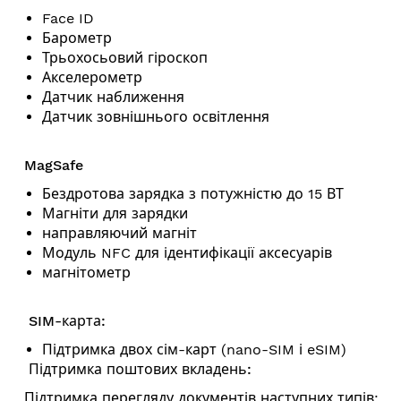
Face ID
Барометр
Трьохосьовий гіроскоп
Акселерометр
Датчик наближення
Датчик зовнішнього освітлення
MagSafe
Бездротова зарядка з потужністю до 15 ВТ
Магніти для зарядки
направляючий магніт
Модуль NFC для ідентифікації аксесуарів
магнітометр
SIM-карта:
Підтримка двох сім-карт (nano-SIM і eSIM)
Підтримка поштових вкладень:
Підтримка перегляду документів наступних типів: