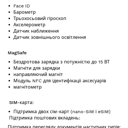
Face ID
Барометр
Трьохосьовий гіроскоп
Акселерометр
Датчик наближення
Датчик зовнішнього освітлення
MagSafe
Бездротова зарядка з потужністю до 15 ВТ
Магніти для зарядки
направляючий магніт
Модуль NFC для ідентифікації аксесуарів
магнітометр
SIM-карта:
Підтримка двох сім-карт (nano-SIM і eSIM)
Підтримка поштових вкладень:
Підтримка перегляду документів наступних типів: