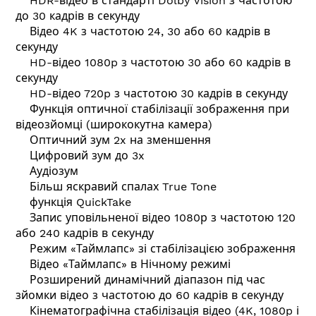
HDR-відео в стандарті Dolby Vision з частотою
до 30 кадрів в секунду
Відео 4K з частотою 24, 30 або 60 кадрів в
секунду
HD-відео 1080p з частотою 30 або 60 кадрів в
секунду
HD-відео 720p з частотою 30 кадрів в секунду
Функція оптичної стабілізації зображення при
відеозйомці (ширококутна камера)
Оптичний зум 2x на зменшення
Цифровий зум до 3x
Аудіозум
Більш яскравий спалах True Tone
функція QuickTake
Запис уповільненої відео 1080р з частотою 120
або 240 кадрів в секунду
Режим «Таймлапс» зі стабілізацією зображення
Відео «Таймлапс» в Нічному режимі
Розширений динамічний діапазон під час
зйомки відео з частотою до 60 кадрів в секунду
Кінематографічна стабілізація відео (4K, 1080p і