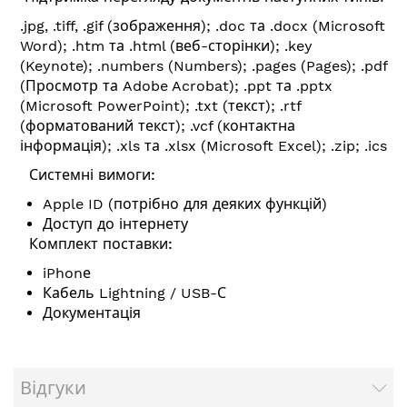
.jpg, .tiff, .gif (зображення); .doc та .docx (Microsoft
Word); .htm та .html (веб-сторінки); .key
(Keynote); .numbers (Numbers); .pages (Pages); .pdf
(Просмотр та Adobe Acrobat); .ppt та .pptx
(Microsoft PowerPoint); .txt (текст); .rtf
(форматований текст); .vcf (контактна
інформація); .xls та .xlsx (Microsoft Excel); .zip; .ics
Системні вимоги:
Apple ID (потрібно для деяких функцій)
Доступ до інтернету
Комплект поставки:
iPhonе
Кабель Lightning / USB-С
Документація
Відгуки