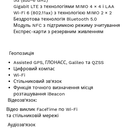
5G (sub-6 GHz)
Gigabit LTE з технологіями MIMO 4 × 4 і LAA
Wi-Fi 6 (802.11ax) з технологією MIMO 2 × 2
Бездротова технологія Bluetooth 5.0
Модуль NFC з підтримкою режиму зчитування
Експрес-карти з резервним живленням
Геопозиція
Assisted GPS, ГЛОНАСС, Galileo та QZSS
Цифровий компас
Wi-Fi
Стільниковий зв'язок
Функція точного визначення місця
розташування iBeacon
Відеозв'язок:
Відео виклик FaceTime по Wi-Fi
та стільниковій мережі
Аудіозв'язок