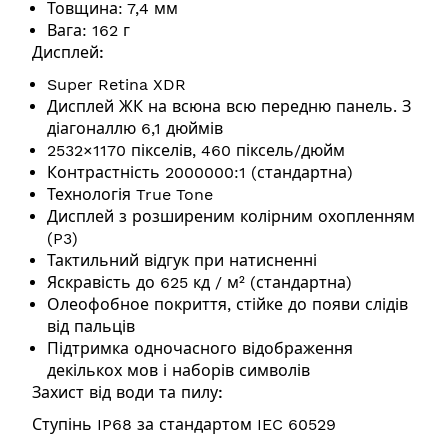
Товщина: 7,4 мм
Вага: 162 г
Дисплей:
Super Retina XDR
Дисплей ЖК на всюна всю передню панель. З
діагоналлю 6,1 дюймів
2532×1170 пікселів, 460 піксель/дюйм
Контрастність 2000000:1 (стандартна)
Технологія True Tone
Дисплей з розширеним колірним охопленням
(P3)
Тактильний відгук при натисненні
Яскравість до 625 кд / м² (стандартна)
Олеофобное покриття, стійке до появи слідів
від пальців
Підтримка одночасного відображення
декількох мов і наборів символів
Захист від води та пилу:
Ступінь IP68 за стандартом IEC 60529