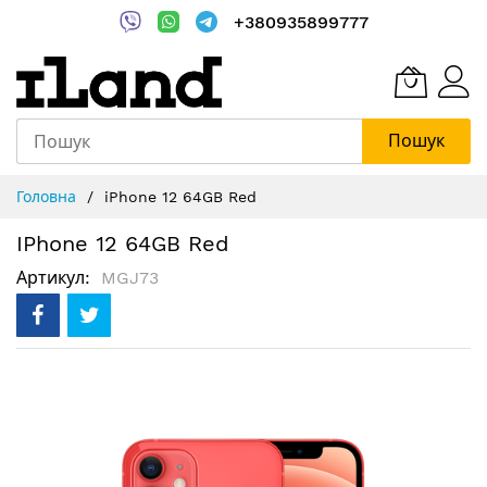
+380935899777
Пошук
Skip
Головна
iPhone 12 64GB Red
to
Content
IPhone 12 64GB Red
Артикул
MGJ73
Перейти
до
кінця
галереї
зображень