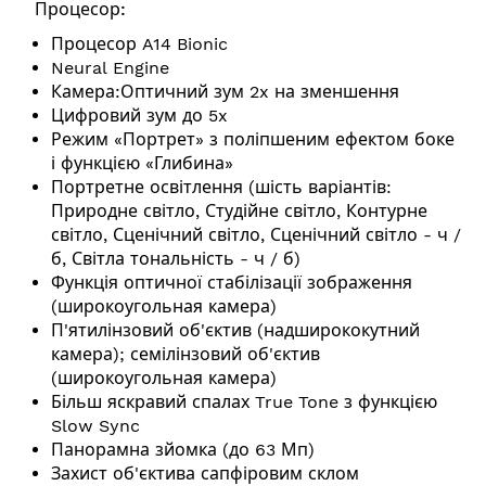
Процесор:
Процесор A14 Bionic
Neural Engine
Камера:Оптичний зум 2x на зменшення
Цифровий зум до 5x
Режим «Портрет» з поліпшеним ефектом боке
і функцією «Глибина»
Портретне освітлення (шість варіантів:
Природне світло, Студійне світло, Контурне
світло, Сценічний світло, Сценічний світло - ч /
б, Світла тональність - ч / б)
Функція оптичної стабілізації зображення
(широкоугольная камера)
П'ятилінзовий об'єктив (надширококутний
камера); семілінзовий об'єктив
(широкоугольная камера)
Більш яскравий спалах True Tone з функцією
Slow Sync
Панорамна зйомка (до 63 Мп)
Захист об'єктива сапфіровим склом