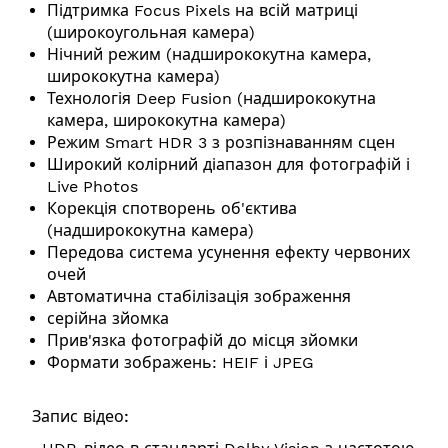
Підтримка Focus Pixels на всій матриці
(широкоугольная камера)
Нічний режим (надширококутна камера,
ширококутна камера)
Технологія Deep Fusion (надширококутна
камера, ширококутна камера)
Режим Smart HDR 3 з розпізнаванням сцен
Широкий колірний діапазон для фотографій і
Live Photos
Корекція спотворень об'єктива
(надширококутна камера)
Передова система усунення ефекту червоних
очей
Автоматична стабілізація зображення
серійна зйомка
Прив'язка фотографій до місця зйомки
Формати зображень: HEIF і JPEG
Запис відео: