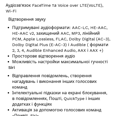
Аудіозв'язок FaceTime та Voice over LTE(VoLTE),
Wi-Fi
Відтворення звуку
Підтримувані аудіоформати: AAC-LC, HE-AAC,
HE-AAC v2, захищений AAC, MP3, лінійний
PCM, Apple Lossless, FLAC, Dolby Digital (AC-3),
Dolby Digital Plus (E-AC-3) і Audible ( формати
2, 3, 4, Audible Enhanced Audio, AAX і AAX +)
Просторове відтворення аудіо
Можливість настройки максимальної гучності
Siri
Відправлення повідомлень, створення
нагадувань і виконання інших голосових
команд
Інтелектуальні підказки на екрані блокування,
в повідомленнях, Пошті, QuickType і інших
додатках і функціях
Активація за допомогою голосових команд
«Привіт, Siri»