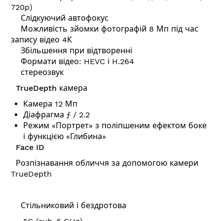
720p)
Слідкуючий автофокус
Можливість зйомки фотографій 8 Мп під час
запису відео 4К
Збільшення при відтворенні
Формати відео: HEVC і H.264
стереозвук
TrueDepth камера
Камера 12 Мп
Діафрагма ƒ / 2.2
Режим «Портрет» з поліпшеним ефектом боке
і функцією «Глибина»
Face ID
Розпізнавання обличчя за допомогою камери
TrueDepth
Стільниковий і бездротова