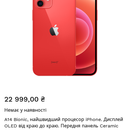
Перейти
22 999,00 ₴
до
початку
Немає у наявності
галереї
зображень
A14 Bionic, найшвидший процесор iPhone. Дисплей
OLED від краю до краю. Передня панель Ceramic