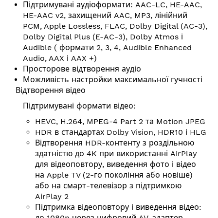
Підтримувані аудіоформати: AAC-LC, HE-AAC,
HE-AAC v2, захищений AAC, MP3, лінійний
PCM, Apple Lossless, FLAC, Dolby Digital (AC-3),
Dolby Digital Plus (E-AC-3), Dolby Atmos і
Audible ( формати 2, 3, 4, Audible Enhanced
Audio, AAX і AAX +)
Просторове відтворення аудіо
Можливість настройки максимальної гучності
Відтворення відео
Підтримувані формати відео:
HEVC, H.264, MPEG-4 Part 2 та Motion JPEG
HDR в стандартах Dolby Vision, HDR10 і HLG
Відтворення HDR-контенту з роздільною
здатністю до 4K при використанні AirPlay
для відеоповтору, виведення фото і відео
на Apple TV (2-го покоління або новіше)
або на смарт-телевізор з підтримкою
AirPlay 2
Підтримка відеоповтору і виведення відео:
до 1080p через цифровий AV-адаптер