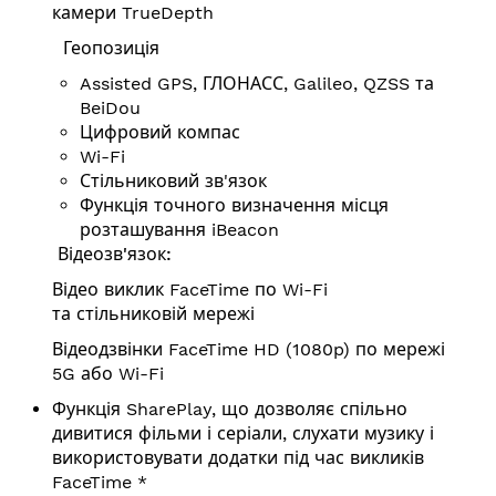
камери TrueDepth
Геопозиція
Assisted GPS, ГЛОНАСС, Galileo, QZSS та
BeiDou
Цифровий компас
Wi-Fi
Стільниковий зв'язок
Функція точного визначення місця
розташування iBeacon
Відеозв'язок:
Відео виклик FaceTime по Wi-Fi
та стільниковій мережі
Відеодзвінки FaceTime HD (1080p) по мережі
5G або Wi-Fi
Функція SharePlay, що дозволяє спільно
дивитися фільми і серіали, слухати музику і
використовувати додатки під час викликів
FaceTime *