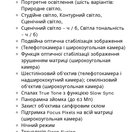
Портретне освітлення (шість варіантів:
Природне світло,
Студійне світло, Контурний світло,
Сценічний світло,
Сценічний світло - ч / б, Світла тональність
- ч / б)
Подвійна оптична стабілізація зображення
(Телефотокамера і широкоугольная камера)
Функція оптичної стабілізації зображення
зрушенням матриці (широкоугольная
камера)
Шестілінзовий об'єктив (телефотокамера і
надширококутний камера); семілінзовий
об'єктив (широкоугольная камера)
Спалах True Tone з функцією Slow Sync
Панорамна зйомка (до 63 Мп)
Захист об'єктива сапфіровим склом
Підтримка Focus Pixels на всій матриці
(широкоугольная камера)
Нічний режим
Технологія Deep Fusion