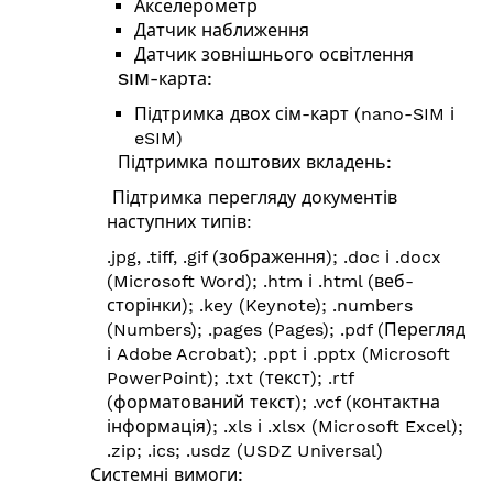
Акселерометр
Датчик наближення
Датчик зовнішнього освітлення
SIM-карта:
Підтримка двох сім-карт (nano-SIM і
eSIM)
Підтримка поштових вкладень:
Підтримка перегляду документів
наступних типів:
.jpg, .tiff, .gif (зображення); .doc і .docx
(Microsoft Word); .htm і .html (веб-
сторінки); .key (Keynote); .numbers
(Numbers); .pages (Pages); .pdf (Перегляд
і Adobe Acrobat); .ppt і .pptx (Microsoft
PowerPoint); .txt (текст); .rtf
(форматований текст); .vcf (контактна
інформація); .xls і .xlsx (Microsoft Excel);
.zip; .ics; .usdz (USDZ Universal)
Системні вимоги: