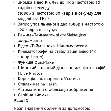
Зйомка відео ProRes до 4K з частотою 30
кадрів в секунду
(1080p з частотою 30 кадрів в секунду для
моделі 128 ГБ) *
Запис уповільненої відео 1080р з частотою
120 кадрів в секунду
Режим «Таймлапс» зі стабілізацією
зображення
Відео «Таймлапс» в Нічному режимі
Кінематографічна стабілізація відео (4K,
1080p і 720p)
Функція QuickTake
Широкий колірний діапазон для фотографій
і Live Photos
Корекція спотворень об'єктива
Спалах Retina Flash
Автоматична стабілізація зображення
Серійна зйомка
Face ID
Розпізнавання обличчя за допомогою