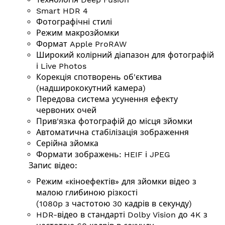
Smart HDR 4
Фотографічні стилі
Режим макрозйомки
Формат Apple ProRAW
Широкий колірний діапазон для фотографій
і Live Photos
Корекція спотворень об'єктива
(надширококутний камера)
Передова система усунення ефекту
червоних очей
Прив'язка фотографій до місця зйомки
Автоматична стабілізація зображення
Серійна зйомка
Формати зображень: HEIF і JPEG
Запис відео:
Режим «кіноефектів» для зйомки відео з
малою глибиною різкості
(1080p з частотою 30 кадрів в секунду)
HDR-відео в стандарті Dolby Vision до 4K з