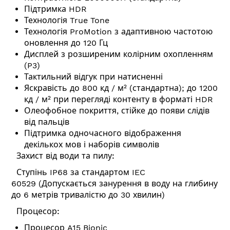
Підтримка HDR
Технологія True Tone
Технологія ProMotion з адаптивною частотою
оновлення до 120 Гц
Дисплей з розширеним колірним охопленням
(P3)
Тактильний відгук при натисненні
Яскравість до 800 кд / м² (стандартна); до 1200
кд / м² при перегляді контенту в форматі HDR
Олеофобное покриття, стійке до появи слідів
від пальців
Підтримка одночасного відображення
декількох мов і наборів символів
Захист від води та пилу:
Ступінь IP68 за стандартом IEC
60529 (Допускається занурення в воду на глибину
до 6 метрів тривалістю до 30 хвилин)
Процесор:
Процесор A15 Bionic