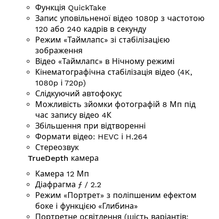
Функція QuickTake
Запис уповільненої відео 1080р з частотою
120 або 240 кадрів в секунду
Режим «Таймлапс» зі стабілізацією
зображення
Відео «Таймлапс» в Нічному режимі
Кінематографічна стабілізація відео (4K,
1080p і 720p)
Слідкуючий автофокус
Можливість зйомки фотографій 8 Мп під
час запису відео 4К
Збільшення при відтворенні
Формати відео: HEVC і H.264
Стереозвук
TrueDepth камера
Камера 12 Мп
Діафрагма ƒ / 2.2
Режим «Портрет» з поліпшеним ефектом
боке і функцією «Глибина»
Портретне освітлення (шість варіантів: