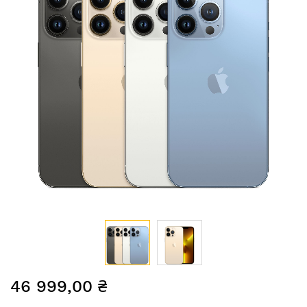
Перейти
46 999,00 ₴
до
початку