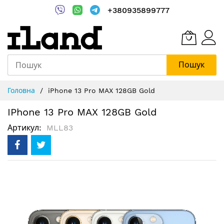
+380935899777
Пошук
Skip
Головна
iPhone 13 Pro MAX 128GB Gold
to
Content
IPhone 13 Pro MAX 128GB Gold
Артикул
MLL83
Перейти
до
кінця
галереї
зображень