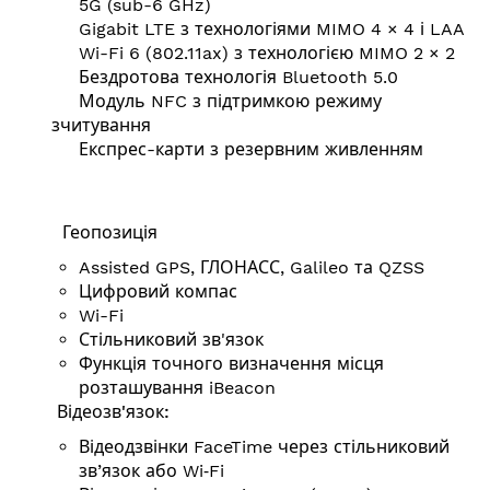
5G (sub-6 GHz)
Gigabit LTE з технологіями MIMO 4 × 4 і LAA
Wi-Fi 6 (802.11ax) з технологією MIMO 2 × 2
Бездротова технологія Bluetooth 5.0
Модуль NFC з підтримкою режиму
зчитування
Експрес-карти з резервним живленням
Геопозиція
Assisted GPS, ГЛОНАСС, Galileo та QZSS
Цифровий компас
Wi-Fi
Стільниковий зв'язок
Функція точного визначення місця
розташування iBeacon
Відеозв'язок:
Відеодзвінки FaceTime через стільниковий
зв’язок або Wi‑Fi