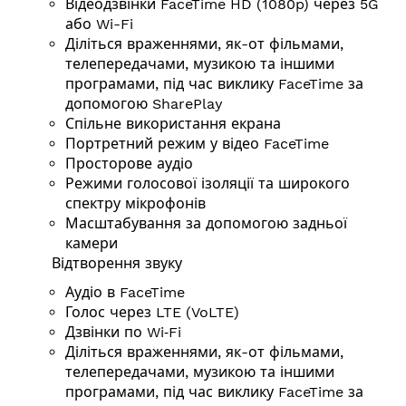
Відеодзвінки FaceTime HD (1080p) через 5G
або Wi-Fi
Діліться враженнями, як-от фільмами,
телепередачами, музикою та іншими
програмами, під час виклику FaceTime за
допомогою SharePlay
Спільне використання екрана
Портретний режим у відео FaceTime
Просторове аудіо
Режими голосової ізоляції та широкого
спектру мікрофонів
Масштабування за допомогою задньої
камери
Відтворення звуку
Аудіо в FaceTime
Голос через LTE (VoLTE)
Дзвінки по Wi‑Fi
Діліться враженнями, як-от фільмами,
телепередачами, музикою та іншими
програмами, під час виклику FaceTime за