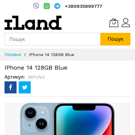
+380935899777
Пошук
Skip
Головна
iPhone 14 128GB Blue
to
Content
IPhone 14 128GB Blue
Артикул
MPVN3
Перейти
до
кінця
галереї
зображень