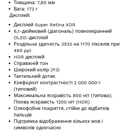
Товщина: 7,80 мм
Вага: 172 г
Дисплей:
Дисплей Super Retina XDR
6,1-дюймовий (діагональ) повноекранний
OLED-дисплей
Роздільна здатність 2532 на 1170 пікселів при
460 ppi
HDR дисплей
Справжній тон
Широкий колір (P3)
Тактильний дотик
Коефіцієнт контрастності 2 000 000:1
(типовий)
Максимальна яскравість 800 ніт (типова);
Пікова яскравість 1200 ніт (HDR)
Олеофобне покриття, стійке до відбитків
пальців
Підтримка відображення кількох мов і
символів одночасно