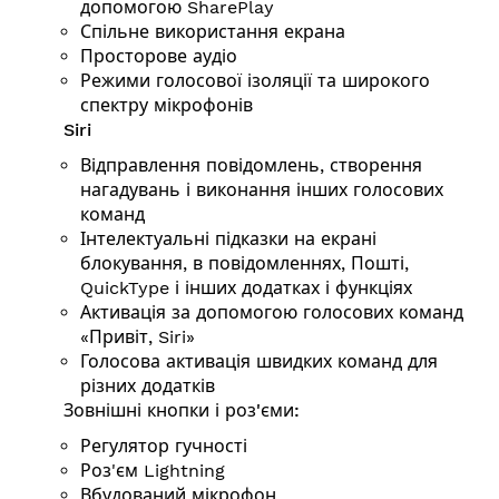
допомогою SharePlay
Спільне використання екрана
Просторове аудіо
Режими голосової ізоляції та широкого
спектру мікрофонів
Siri
Відправлення повідомлень, створення
нагадувань і виконання інших голосових
команд
Інтелектуальні підказки на екрані
блокування, в повідомленнях, Пошті,
QuickType і інших додатках і функціях
Активація за допомогою голосових команд
«Привіт, Siri»
Голосова активація швидких команд для
різних додатків
Зовнішні кнопки і роз'єми:
Регулятор гучності
Роз'єм Lightning
Вбудований мікрофон