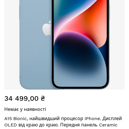
Перейти
34 499,00 ₴
до
початку
Немає у наявності
галереї
зображень
A15 Bionic, найшвидший процесор iPhone. Дисплей
OLED від краю до краю. Передня панель Ceramic