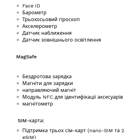
Face ID
Барометр
Трьохосьовий гіроскоп
Акселерометр
Датчик наближення
Датчик зовнішнього освітлення
MagSafe
Бездротова зарядка
Магніти для зарядки
направляючий магніт
Модуль NFC для ідентифікації аксесуарів
магнітометр
SIM-карта:
Підтримка трьох сім-карт (nano-SIM та 2
eSIM)