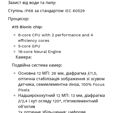
Захист від води та пилу:
Ступінь IP68 за стандартом IEC 60529
Процесор:
A15 Bionic chip:
6‑core CPU with 2 performance and 4
efficiency cores
5‑core GPU
16‑core Neural Engine
Камера:
Подвійна система камер:
Основна 12 МП: 26 мм, діафрагма ƒ/1,5,
оптична стабілізація зображення зі зсувом
датчика, семиелементна лінза, 100% Focus
Pixels
Надширококутний 12 МП: 13 мм, діафрагма
ƒ/2,4 і кут огляду 120°, п’ятиелементний
об’єктив
2x оптичне збільшення; цифрове