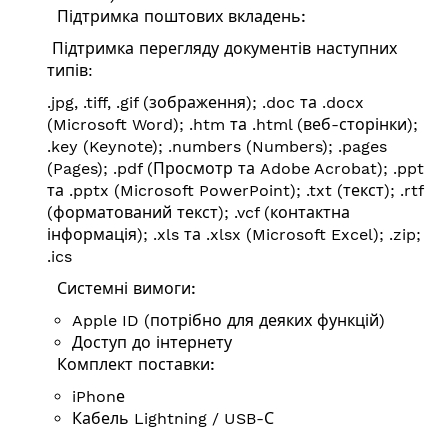
Підтримка поштових вкладень:
Підтримка перегляду документів наступних
типів:
.jpg, .tiff, .gif (зображення); .doc та .docx
(Microsoft Word); .htm та .html (веб-сторінки);
.key (Keynote); .numbers (Numbers); .pages
(Pages); .pdf (Просмотр та Adobe Acrobat); .ppt
та .pptx (Microsoft PowerPoint); .txt (текст); .rtf
(форматований текст); .vcf (контактна
інформація); .xls та .xlsx (Microsoft Excel); .zip;
.ics
Системні вимоги:
Apple ID (потрібно для деяких функцій)
Доступ до інтернету
Комплект поставки:
iPhonе
Кабель Lightning / USB-С