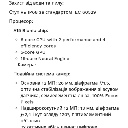
Захист від води та пилу:
Ступінь IP68 за стандартом IEC 60529
Процесор:
A15 Bionic chip:
6‑core CPU with 2 performance and 4
efficiency cores
5‑core GPU
16‑core Neural Engine
Камера:
Подвійна система камер:
Основна 12 МП: 26 мм, діафрагма ƒ/1,5,
оптична стабілізація зображення зі зсувом
датчика, семиелементна лінза, 100% Focus
Pixels
Надширококутний 12 МП: 13 мм, діафрагма
ƒ/2,4 і кут огляду 120°, п’ятиелементний
об’єктив
2x оптичне збільшення; цифрове