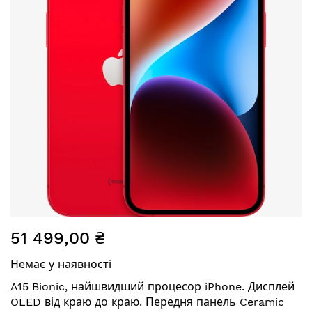
Перейти
51 499,00 ₴
до
початку
Немає у наявності
галереї
зображень
A15 Bionic, найшвидший процесор iPhone. Дисплей
OLED від краю до краю. Передня панель Ceramic