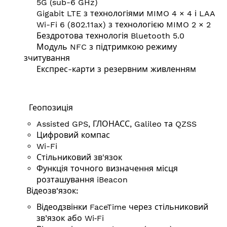
5G (sub-6 GHz)
Gigabit LTE з технологіями MIMO 4 × 4 і LAA
Wi-Fi 6 (802.11ax) з технологією MIMO 2 × 2
Бездротова технологія Bluetooth 5.0
Модуль NFC з підтримкою режиму
зчитування
Експрес-карти з резервним живленням
Геопозиція
Assisted GPS, ГЛОНАСС, Galileo та QZSS
Цифровий компас
Wi-Fi
Стільниковий зв'язок
Функція точного визначення місця
розташування iBeacon
Відеозв'язок:
Відеодзвінки FaceTime через стільниковий
зв’язок або Wi‑Fi