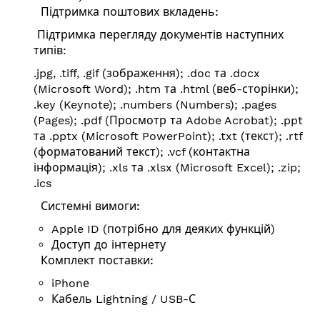
Підтримка поштових вкладень:
Підтримка перегляду документів наступних
типів:
.jpg, .tiff, .gif (зображення); .doc та .docx
(Microsoft Word); .htm та .html (веб-сторінки);
.key (Keynote); .numbers (Numbers); .pages
(Pages); .pdf (Просмотр та Adobe Acrobat); .ppt
та .pptx (Microsoft PowerPoint); .txt (текст); .rtf
(форматований текст); .vcf (контактна
інформація); .xls та .xlsx (Microsoft Excel); .zip;
.ics
Системні вимоги:
Apple ID (потрібно для деяких функцій)
Доступ до інтернету
Комплект поставки:
iPhonе
Кабель Lightning / USB-С