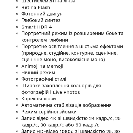
Шестиелементна лінза
Retina Flash
Фотонний двигун
Глибокий синтез
Smart HDR 4
Портретний режим із розширеним боке та
контролем глибини
Портретне освітлення з шістьма ефектами
(природне, студійне, контурне, сценічне,
сценічне моно, високоякісне моно)
Animoji та Memoji
Нічний режим
Фотографічні стилі
Широке захоплення кольорів для
фотографій і Live Photos
Корекція лінзи
Автоматична стабілізація зображення
Режим серійної зйомки
Запис відео 4K зі швидкістю 24 кадр./с, 25
кадр./с, 30 кадр./с або 60 кадр./с
Запис HD-відео 1080p зі швидкістю 25, 30