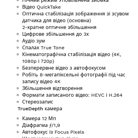
Нічний режим Уповільнена зйомка
Відео QuickTake
Оптична стабілізація зображення зі зсувом
датчика для відео (основна)
2-кратне оптичне збільшення
Цифрове збільшення до 3х
Аудіо зум
Спалах True Tone
Кінематографічна стабілізація відео (4K,
1080p і 720p)
Безперервне відео з автофокусом
Робіть 8-мегапіксельні фотографії під час
запису відео 4K
Збільшення відтворення
Формати записаного відео: HEVC і H.264
Стереозапис
TrueDepth камера
Камера 12 Мп
Діафрагма ƒ/1,9
Автофокус із Focus Pixels