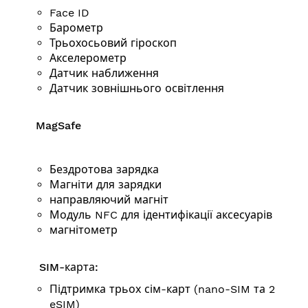
Face ID
Барометр
Трьохосьовий гіроскоп
Акселерометр
Датчик наближення
Датчик зовнішнього освітлення
MagSafe
Бездротова зарядка
Магніти для зарядки
направляючий магніт
Модуль NFC для ідентифікації аксесуарів
магнітометр
SIM-карта:
Підтримка трьох сім-карт (nano-SIM та 2
eSIM)