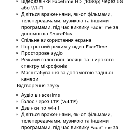
Відеодзвінки FaceTime HD (1080p) через 5G
або Wi-Fi
Діліться враженнями, як-от фільмами,
телепередачами, музикою та іншими
програмами, під час виклику FaceTime за
допомогою SharePlay
Спільне використання екрана
Портретний режим у відео FaceTime
Просторове аудіо
Режими голосової ізоляції та широкого
спектру мікрофонів
Масштабування за допомогою задньої
камери
Відтворення звуку
Аудіо в FaceTime
Голос через LTE (VoLTE)
Дзвінки по Wi‑Fi
Діліться враженнями, як-от фільмами,
телепередачами, музикою та іншими
програмами, під час виклику FaceTime за