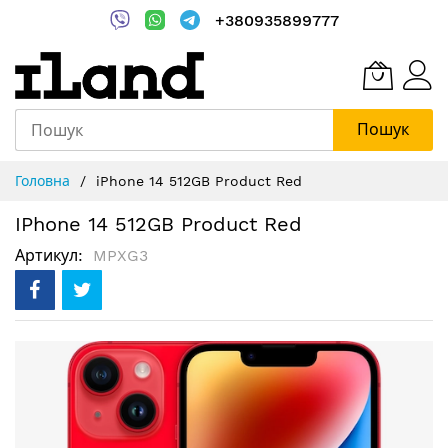
+380935899777
Пошук
Skip
Головна
iPhone 14 512GB Product Red
to
Content
IPhone 14 512GB Product Red
Артикул
MPXG3
Перейти
до
кінця
галереї
зображень