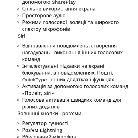
допомогою SharePlay
Спільне використання екрана
Просторове аудіо
Режими голосової ізоляції та широкого
спектру мікрофонів
Siri
Відправлення повідомлень, створення
нагадувань і виконання інших голосових
команд
Інтелектуальні підказки на екрані
блокування, в повідомленнях, Пошті,
QuickType і інших додатках і функціях
Активація за допомогою голосових команд
«Привіт, Siri»
Голосова активація швидких команд для
різних додатків
Зовнішні кнопки і роз'єми:
Регулятор гучності
Роз'єм Lightning
Вбудований мікрофон