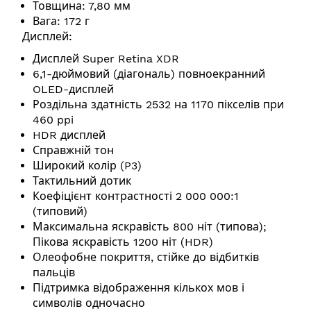
Товщина: 7,80 мм
Вага: 172 г
Дисплей:
Дисплей Super Retina XDR
6,1-дюймовий (діагональ) повноекранний
OLED-дисплей
Роздільна здатність 2532 на 1170 пікселів при
460 ppi
HDR дисплей
Справжній тон
Широкий колір (P3)
Тактильний дотик
Коефіцієнт контрастності 2 000 000:1
(типовий)
Максимальна яскравість 800 ніт (типова);
Пікова яскравість 1200 ніт (HDR)
Олеофобне покриття, стійке до відбитків
пальців
Підтримка відображення кількох мов і
символів одночасно