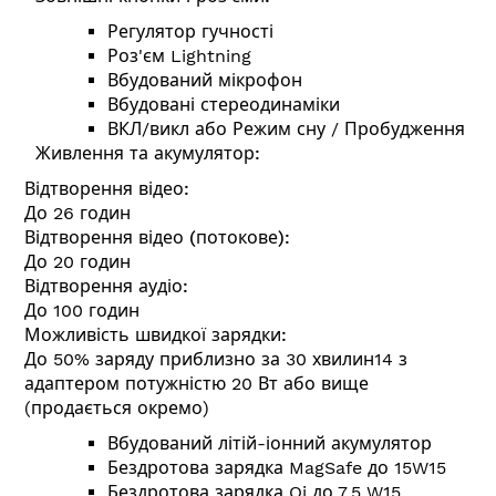
Регулятор гучності
Роз'єм Lightning
Вбудований мікрофон
Вбудовані стереодинаміки
ВКЛ/викл або Режим сну / Пробудження
Живлення та акумулятор:
Відтворення відео:
До 26 годин
Відтворення відео (потокове):
До 20 годин
Відтворення аудіо:
До 100 годин
Можливість швидкої зарядки:
До 50% заряду приблизно за 30 хвилин14 з
адаптером потужністю 20 Вт або вище
(продається окремо)
Вбудований літій-іонний акумулятор
Бездротова зарядка MagSafe до 15W15
Бездротова зарядка Qi до 7,5 W15