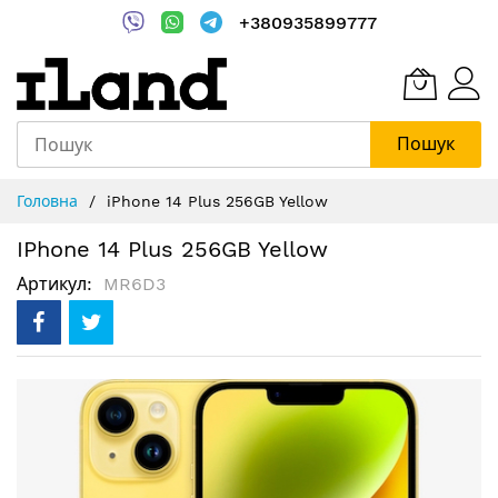
+380935899777
Пошук
Skip
Головна
iPhone 14 Plus 256GB Yellow
to
Content
IPhone 14 Plus 256GB Yellow
Артикул
MR6D3
Перейти
до
кінця
галереї
зображень