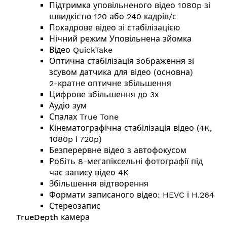
Підтримка уповільненого відео 1080p зі
швидкістю 120 або 240 кадрів/с
Покадрове відео зі стабілізацією
Нічний режим Уповільнена зйомка
Відео QuickTake
Оптична стабілізація зображення зі
зсувом датчика для відео (основна)
2-кратне оптичне збільшення
Цифрове збільшення до 3х
Аудіо зум
Спалах True Tone
Кінематографічна стабілізація відео (4K,
1080p і 720p)
Безперервне відео з автофокусом
Робіть 8-мегапіксельні фотографії під
час запису відео 4K
Збільшення відтворення
Формати записаного відео: HEVC і H.264
Стереозапис
TrueDepth камера