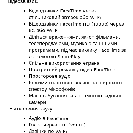
Відеозв'язок:
Відеодзвінки FaceTime через
стільниковий зв’язок або Wi‑Fi
Відеодзвінки FaceTime HD (1080p) через
5G або Wi-Fi
Діліться враженнями, як-от фільмами,
телепередачами, музикою та іншими
програмами, під час виклику FaceTime за
допомогою SharePlay
Спільне використання екрана
Портретний режим у відео FaceTime
Просторове аудіо
Режими голосової ізоляції та широкого
спектру мікрофонів
Масштабування за допомогою задньої
камери
Відтворення звуку
Аудіо в FaceTime
Голос через LTE (VoLTE)
Дзвінки по Wi‑Fi