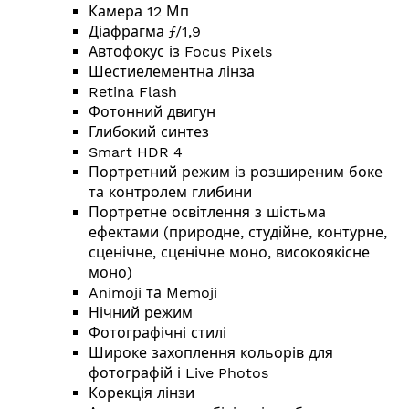
Камера 12 Мп
Діафрагма ƒ/1,9
Автофокус із Focus Pixels
Шестиелементна лінза
Retina Flash
Фотонний двигун
Глибокий синтез
Smart HDR 4
Портретний режим із розширеним боке
та контролем глибини
Портретне освітлення з шістьма
ефектами (природне, студійне, контурне,
сценічне, сценічне моно, високоякісне
моно)
Animoji та Memoji
Нічний режим
Фотографічні стилі
Широке захоплення кольорів для
фотографій і Live Photos
Корекція лінзи