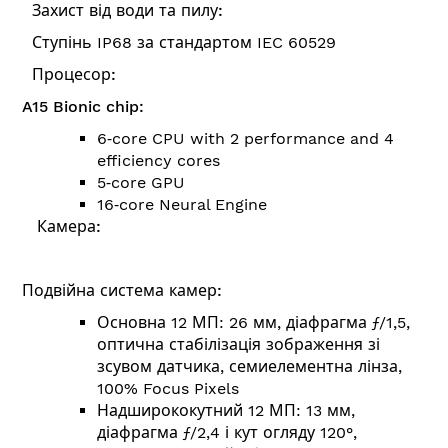
Захист від води та пилу:
Ступінь IP68 за стандартом IEC 60529
Процесор:
A15 Bionic chip:
6‑core CPU with 2 performance and 4
efficiency cores
5‑core GPU
16‑core Neural Engine
Камера:
Подвійна система камер:
Основна 12 МП: 26 мм, діафрагма ƒ/1,5,
оптична стабілізація зображення зі
зсувом датчика, семиелементна лінза,
100% Focus Pixels
Надширококутний 12 МП: 13 мм,
діафрагма ƒ/2,4 і кут огляду 120°,