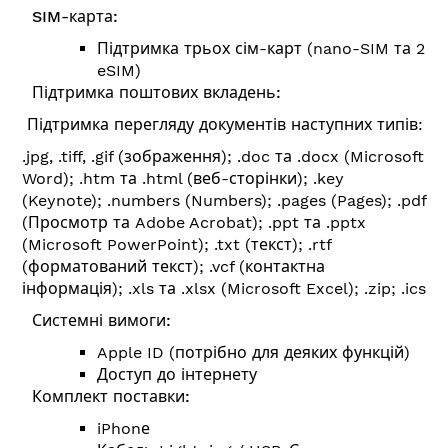
SIM-карта:
Підтримка трьох сім-карт (nano-SIM та 2
eSIM)
Підтримка поштових вкладень:
Підтримка перегляду документів наступних типів:
.jpg, .tiff, .gif (зображення); .doc та .docx (Microsoft
Word); .htm та .html (веб-сторінки); .key
(Keynote); .numbers (Numbers); .pages (Pages); .pdf
(Просмотр та Adobe Acrobat); .ppt та .pptx
(Microsoft PowerPoint); .txt (текст); .rtf
(форматований текст); .vcf (контактна
інформація); .xls та .xlsx (Microsoft Excel); .zip; .ics
Системні вимоги:
Apple ID (потрібно для деяких функцій)
Доступ до інтернету
Комплект поставки:
iPhonе