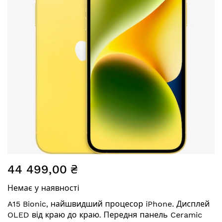
Перейти
44 499,00 ₴
до
початку
Немає у наявності
галереї
зображень
A15 Bionic, найшвидший процесор iPhone. Дисплей
OLED від краю до краю. Передня панель Ceramic