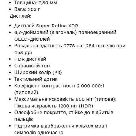
Товщина: 7,80 мм
Вага: 203 г
Дисплей:
Дисплей Super Retina XDR
6,7-дюймовий (діагональ) повноекранний
OLED-дисплей
Роздільна здатність 2778 на 1284 пікселів при
458 ppi
HDR дисплей
Справжній тон
Широкий колір (P3)
Тактильний дотик
Коефіцієнт контрастності 2 000 000:1
(типовий)
Максимальна яскравість 800 ніт (типова);
Пікова яскравість 1200 ніт (HDR)
Олеофобне покриття, стійке до відбитків
пальців
Підтримка відображення кількох мов і
символів одночасно