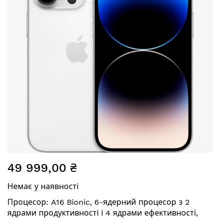
Перейти
49 999,00 ₴
до
початку
Немає у наявності
галереї
зображень
Процесор: A16 Bionic, 6-ядерний процесор з 2
ядрами продуктивності і 4 ядрами ефективності,