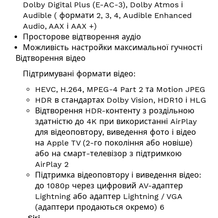
Dolby Digital Plus (E-AC-3), Dolby Atmos і
Audible ( формати 2, 3, 4, Audible Enhanced
Audio, AAX і AAX +)
Просторове відтворення аудіо
Можливість настройки максимальної гучності
Відтворення відео
Підтримувані формати відео:
HEVC, H.264, MPEG-4 Part 2 та Motion JPEG
HDR в стандартах Dolby Vision, HDR10 і HLG
Відтворення HDR-контенту з роздільною
здатністю до 4K при використанні AirPlay
для відеоповтору, виведення фото і відео
на Apple TV (2-го покоління або новіше)
або на смарт-телевізор з підтримкою
AirPlay 2
Підтримка відеоповтору і виведення відео:
до 1080p через цифровий AV-адаптер
Lightning або адаптер Lightning / VGA
(адаптери продаються окремо) 6
Siri