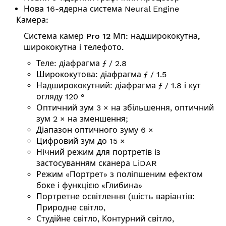
Нова 16-ядерна система Neural Engine
Камера:
Система камер Pro 12 Мп: надширококутна,
ширококутна і телефото.
Теле: діафрагма ƒ / 2.8
Ширококутова: діафрагма ƒ / 1.5
Надширококутний: діафрагма ƒ / 1.8 і кут
огляду 120 °
Оптичний зум 3 × на збільшення, оптичний
зум 2 × на зменшення;
Діапазон оптичного зуму 6 ×
Цифровий зум до 15 ×
Нічний режим для портретів із
застосуванням сканера LiDAR
Режим «Портрет» з поліпшеним ефектом
боке і функцією «Глибина»
Портретне освітлення (шість варіантів:
Природне світло,
Студійне світло, Контурний світло,