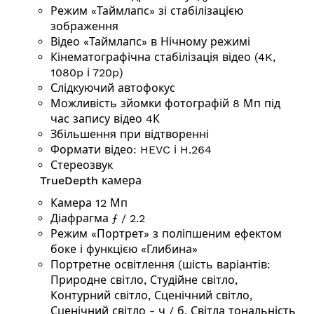
Режим «Таймлапс» зі стабілізацією
зображення
Відео «Таймлапс» в Нічному режимі
Кінематографічна стабілізація відео (4K,
1080p і 720p)
Слідкуючий автофокус
Можливість зйомки фотографій 8 Мп під
час запису відео 4К
Збільшення при відтворенні
Формати відео: HEVC і H.264
Стереозвук
TrueDepth камера
Камера 12 Мп
Діафрагма ƒ / 2.2
Режим «Портрет» з поліпшеним ефектом
боке і функцією «Глибина»
Портретне освітлення (шість варіантів:
Природне світло, Студійне світло,
Контурний світло, Сценічний світло,
Сценічний світло - ч / б, Світла тональність