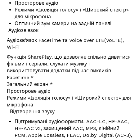
Просторове аудіо
Режими «Ізоляція голосу» і «Широкий спектр»
для мікрофона
Оптичний зум камери на задній панелі
Аудіозв'язок
Аудіозв'язок FaceTime та Voice over LTE(VoLTE),
Wi-Fi
Функція SharePlay, що дозволяє спільно дивитися
фільми і серіали, слухати музику і
використовувати додатки під час викликів
FaceTime *
Загальний екран *
Просторове аудіо
Режими «Ізоляція голосу» і «Широкий спектр» для
мікрофона
Відтворення звуку
Підтримувані аудіоформати: AAC-LC, HE-AAC,
HE-AAC v2, захищений AAC, MP3, лінійний
PCM, Apple Lossless, FLAC, Dolby Digital (AC-3),