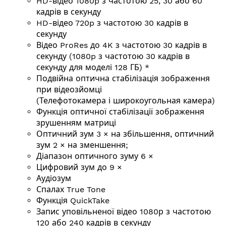
HD-відео 1080p з частотою 25, 30 або 60
кадрів в секунду
HD-відео 720p з частотою 30 кадрів в
секунду
Відео ProRes до 4K з частотою 30 кадрів в
секунду (1080p з частотою 30 кадрів в
секунду для моделі 128 ГБ) *
Подвійна оптична стабілізація зображення
при відеозйомці
(Телефотокамера і широкоугольная камера)
Функція оптичної стабілізації зображення
зрушенням матриці
Оптичний зум 3 × на збільшення, оптичний
зум 2 × на зменшення;
Діапазон оптичного зуму 6 ×
Цифровий зум до 9 ×
Аудіозум
Спалах True Tone
Функція QuickTake
Запис уповільненої відео 1080р з частотою
120 або 240 кадрів в секунду