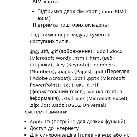
SIM-карта:
Підтримка двох сім-карт (nano-SIM і
eSIM)
Підтримка поштових вкладень:
Підтримка перегляду документів
наступних типів:
.jpg, .tiff, .gif (зображення); .doc і .docx
(Microsoft Word); .htm і .html (веб-
сторінки); .key (Keynote); .numbers
(Numbers); .pages (Pages); .pdf (Перегляд
і Adobe Acrobat); .ppt і .pptx (Microsoft
PowerPoint); .txt (текст); .rtf
(форматований текст); .vcf (контактна
інформація); .xls і .xlsx (Microsoft Excel);
.zip; .ics; .usdz (USDZ Universal)
Системні вимоги:
Apple ID (потрібно для деяких функцій)
Доступ до інтернету
Для синхронізації з iTunes на Mac або PC