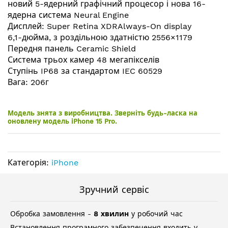
новий 5-ядерний графічний процесор і нова 16-
ядерна система Neural Engine
Дисплей: Super Retina XDRAlways-On display
6,1-дюйма, з роздільною здатністю 2556×1179
Передня панель Ceramic Shield
Система трьох камер 48 мегапікселів
Ступінь IP68 за стандартом IEC 60529
Вага: 206г
Модель знята з виробництва. Зверніть будь-ласка на
оновлену модель iPhone 15 Pro.
Категорія:
iPhone
Зручний сервіс
Обробка замовлення -
8 хвилин
у робочий час
Встановлення програмного забезпечення входить у