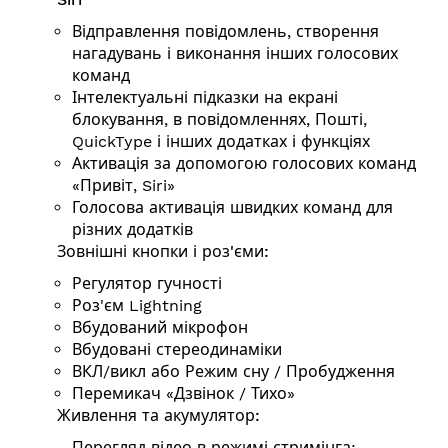
Відправлення повідомлень, створення
нагадувань і виконання інших голосових
команд
Інтелектуальні підказки на екрані
блокування, в повідомленнях, Пошті,
QuickType і інших додатках і функціях
Активація за допомогою голосових команд
«Привіт, Siri»
Голосова активація швидких команд для
різних додатків
Зовнішні кнопки і роз'єми:
Регулятор гучності
Роз'єм Lightning
Вбудований мікрофон
Вбудовані стереодинаміки
ВКЛ/викл або Режим сну / Пробудження
Перемикач «Дзвінок / Тихо»
Живлення та акумулятор:
Перегляд відео в режимі стримінга: