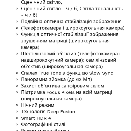
Сценічний світло,
Сценічний світло - ч / б, Світла тональність
- ч / б)
Подвійна оптична стабілізація зображення
(Телефотокамера і широкоугольная камера)
Функція оптичної стабілізації зображення
зрушенням матриці (широкоугольная
камера)
Шестілінзовий об'єктив (телефотокамера і
надширококутний камера); семілінзовий
об'єктив (широкоугольная камера)
Спалах True Tone з функцією Slow Sync
Панорамна зйомка (до 63 Мп)
Захист об'єктива сапфіровим склом
Підтримка Focus Pixels на всій матриці
(широкоугольная камера)
Нічний режим
Технологія Deep Fusion
Smart HDR 4
Фотографічні стилі
Режим макрозйомки