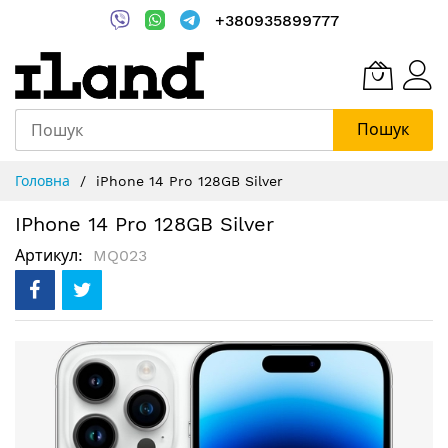
+380935899777
Пошук
Skip
Головна
iPhone 14 Pro 128GB Silver
to
Content
IPhone 14 Pro 128GB Silver
Артикул
MQ023
Перейти
до
кінця
галереї
зображень