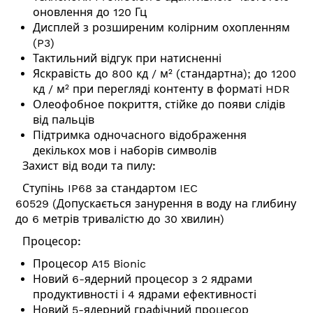
оновлення до 120 Гц
Дисплей з розширеним колірним охопленням
(P3)
Тактильний відгук при натисненні
Яскравість до 800 кд / м² (стандартна); до 1200
кд / м² при перегляді контенту в форматі HDR
Олеофобное покриття, стійке до появи слідів
від пальців
Підтримка одночасного відображення
декількох мов і наборів символів
Захист від води та пилу:
Ступінь IP68 за стандартом IEC
60529 (Допускається занурення в воду на глибину
до 6 метрів тривалістю до 30 хвилин)
Процесор:
Процесор A15 Bionic
Новий 6-ядерний процесор з 2 ядрами
продуктивності і 4 ядрами ефективності
Новий 5-ядерний графічний процесор