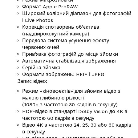
Формат Apple ProRAW
Широкий колірний діапазон для фотографій
і Live Photos
Корекція спотворень об'єктива
(надширококутний камера)
Передова система усунення ефекту
червоних очей
Прив'язка фотографій до місця зйомки
Автоматична стабілізація зображення
Серійна зйомка
Формати зображень: HEIF і JPEG
Запис відео:
Режим «кіноефектів» для зйомки відео з
малою глибиною різкості
(1080p з частотою 30 кадрів в секунду)
HDR-відео в стандарті Dolby Vision до 4K з
частотою 60 кадрів в секунду
Відео 4K з частотою 24, 25, 30 або 60 кадрів
в секунду