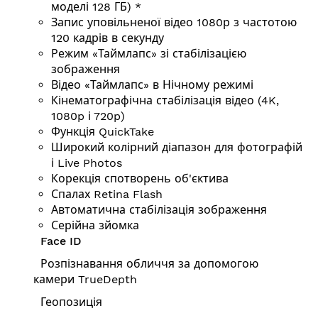
моделі 128 ГБ) *
Запис уповільненої відео 1080р з частотою
120 кадрів в секунду
Режим «Таймлапс» зі стабілізацією
зображення
Відео «Таймлапс» в Нічному режимі
Кінематографічна стабілізація відео (4K,
1080p і 720p)
Функція QuickTake
Широкий колірний діапазон для фотографій
і Live Photos
Корекція спотворень об'єктива
Спалах Retina Flash
Автоматична стабілізація зображення
Серійна зйомка
Face ID
Розпізнавання обличчя за допомогою
камери TrueDepth
Геопозиція