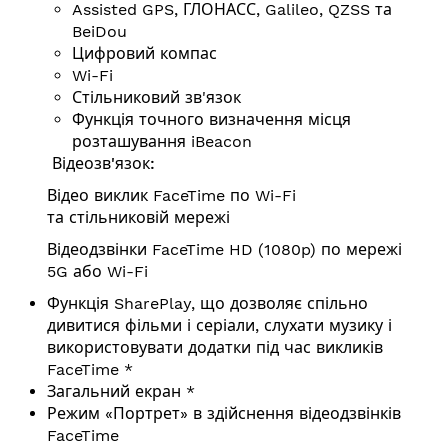
Assisted GPS, ГЛОНАСС, Galileo, QZSS та
BeiDou
Цифровий компас
Wi-Fi
Стільниковий зв'язок
Функція точного визначення місця
розташування iBeacon
Відеозв'язок:
Відео виклик FaceTime по Wi-Fi
та стільниковій мережі
Відеодзвінки FaceTime HD (1080p) по мережі
5G або Wi-Fi
Функція SharePlay, що дозволяє спільно
дивитися фільми і серіали, слухати музику і
використовувати додатки під час викликів
FaceTime *
Загальний екран *
Режим «Портрет» в здійснення відеодзвінків
FaceTime