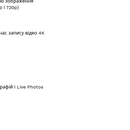
ією зображення
p і 720p)
ас запису відео 4K
афій і Live Photos