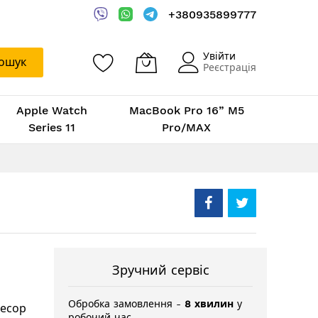
+380935899777
Увійти
ошук
Реєстрація
Apple Watch
MacBook Pro 16” M5
Series 11
Pro/MAX
Зручний сервіс
Обробка замовлення -
8 хвилин
у
цесор
робочий час