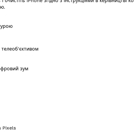
 і очистіть iPhone згідно з інструкціями в керівництві
єю.
турою
 телеоб'єктивом
ифровий зум
 Pixels