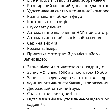
Live Photos зі стабілізацією зображення
Розширений колірний діапазон для фотогр
Удосконалена система тональної компресі
Розпізнавання облич і фігур
Контроль експозиції
Шумозаглушення
Автоматичне включення HDR при фотогр
Автоматична стабілізація зображення
Серійна зйомка
Режим таймера
Прив'язка фотографій до місця зйомк
Запис відео:
Запис відео 4K з частотою 30 кадрів / с
Запис HD-відео 1080p з частотою 30 або 6
Запис HD-відео 720p з частотою 30 кадрів
Функція оптичної стабілізації зображення
Дворазовий оптичний зум;
Спалах True Tone Quad-LED
Підтримка зйомки уповільненої відео з ро
кадрів / с