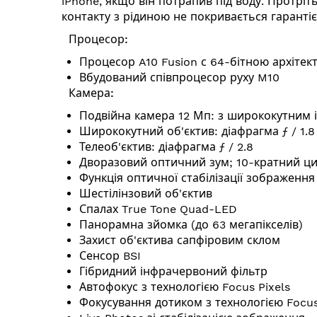
iPhone, якщо він потрапив під воду. Протріть
контакту з рідиною не покривається гаранті
Процесор:
Процесор A10 Fusion с 64-бітною архітек
Вбудований співпроцесор руху M10
Камера:
Подвійна камера 12 Мп: з ширококутним і
Ширококутний об'єктив: діафрагма ƒ / 1.8
Телеоб'єктив: діафрагма ƒ / 2.8
Дворазовий оптичний зум; 10-кратний ц
Функція оптичної стабілізації зображення
Шестілінзовий об'єктив
Спалах True Tone Quad-LED
Панорамна зйомка (до 63 мегапікселів)
Захист об'єктива сапфіровим склом
Сенсор BSI
Гібридний інфрачервоний фільтр
Автофокус з технологією Focus Pixels
Фокусування дотиком з технологією Focus