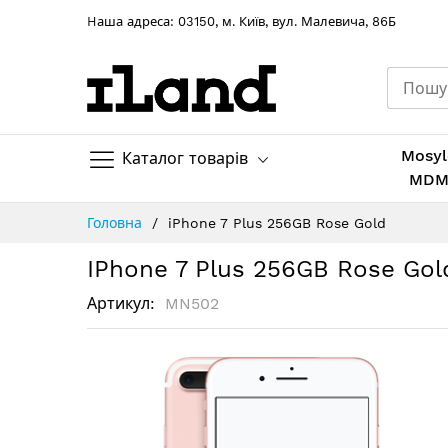
Hаша адреса: 03150, м. Київ, вул. Малевича, 86Б
Mosyl
Каталог товарів
MD
Skip
Головна
iPhone 7 Plus 256GB Rose Gold
to
Content
IPhone 7 Plus 256GB Rose Gol
Артикул
MN502
Перейти
до
кінця
галереї
зображень