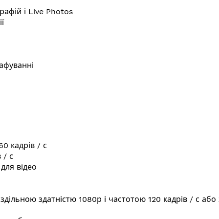
афій і Live Photos
ї
афуванні
0 кадрів / с
 / с
 для відео
здільною здатністю 1080р і частотою 120 кадрів / с або