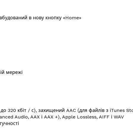
 вбудований в нову кнопку «Home»
вій мережі
о 320 кбіт / с), захищений AAC (для файлів з iTunes Stor
anced Audio, AAX і AAX +), Apple Lossless, AIFF і WAV
гучності