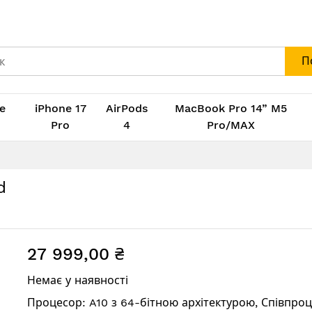
П
e
iPhone 17
AirPods
MacBook Pro 14” M5
M
Pro
4
Pro/MAX
d
27 999,00 ₴
Немає у наявності
Процесор: A10 з 64-бітною архітектурою, Співпро