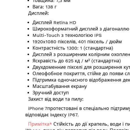
Товщина: 7,3 мм
Вага: 138 г
Дисплей:
Дисплей Retina HD
Широкоформатний дисплей з діагоналлю 5
Multi-Touch з технологією IPS
1920x1080 пікселів, 401 піксель / дюйм
Контрастність 1300: 1 (стандартна)
Дисплей з розширеним колірним охоплен
Яскравість до 625 кд / м² (стандартна)
Двухдоменние пікселі для розширення ку
Олеофобное покриття, стійке до появи слі
Підтримка одночасного відображення дек
Масштабування екрану
Зручний доступ
Захист від води та пилу:
iPhone 7протестовані в спеціально підтримув
відповідає індексу IP67.
Примітка*
Стійкість до дії крапель, води 