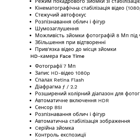
Режим покадрового зйомки зі стабілізац
Кінематографічна стабілізація відео (1080
Стежучий автофокус
Розпізнавання облич і фігур
Шумозаглушення
Можливість зйомки фотографій 8 Мп під ч
Збільшення при відтворенні
Прив'язка відео до місця зйомки
HD-камера Face Time
Фотографії 7 Мп
Запис HD-відео 1080p
Спалах Retina Flash
Діафрагма ƒ / 2.2
Розширений колірний діапазон для фотогр
Автоматичне включення HDR
Сенсор BSI
Розпізнавання облич і фігур
Автоматична стабілізація зображення
Cерійна зйомка
Контроль експозиції