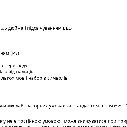
,5 дюйма і підсвічуванням LED
ням (P3)
та перегляду
дів від пальців
ількох мов і наборів символів
аних лабораторних умовах за стандартом IEC 60529. Сту
і пилу не є постійною умовою і може знижуватися при пр