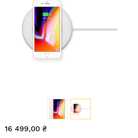
Перейти
16 499,00 ₴
до
початку