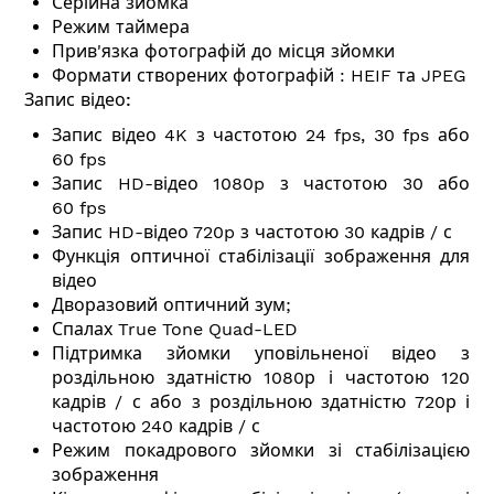
Серійна зйомка
Режим таймера
Прив'язка фотографій до місця зйомки
Формати створених фотографій : HEIF та JPEG
Запис відео:
Запис відео 4K з частотою 24 fps, 30 fps або
60 fps
Запис HD-відео 1080p з частотою 30 або
60 fps
Запис HD-відео 720p з частотою 30 кадрів / с
Функція оптичної стабілізації зображення для
відео
Дворазовий оптичний зум;
Спалах True Tone Quad-LED
Підтримка зйомки уповільненої відео з
роздільною здатністю 1080р і частотою 120
кадрів / с або з роздільною здатністю 720р і
частотою 240 кадрів / с
Режим покадрового зйомки зі стабілізацією
зображення