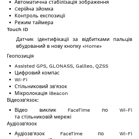
Автоматична стабілізація зображення
Cерійна зйомка
Контроль експозиції
Режим таймера
Touch ID
Датчик ідентифікації за відбитками пальців
вбудований в нову кнопку «Home»
Геопозиція
Assisted GPS, GLONASS, Galileo, QZSS
Цифровий компас
Wi-Fi
Стільниковий зв'язок
Мікролокація iBeacon
Відеозв'язок:
Відео виклик FaceTime по Wi-Fi
та стільниковій мережі
Аудіозв'язок
Аудіозв'язок FaceTime по Wi-Fi