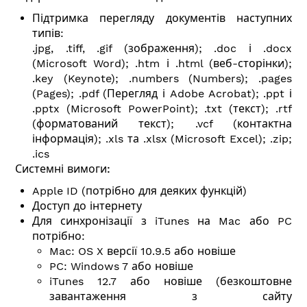
Підтримка перегляду документів наступних
типів:
.jpg, .tiff, .gif (зображення); .doc і .docx
(Microsoft Word); .htm і .html (веб-сторінки);
.key (Keynote); .numbers (Numbers); .pages
(Pages); .pdf (Перегляд і Adobe Acrobat); .ppt і
.pptx (Microsoft PowerPoint); .txt (текст); .rtf
(форматований текст); .vcf (контактна
інформація); .xls та .xlsx (Microsoft Excel); .zip;
.ics
Системні вимоги:
Apple ID (потрібно для деяких функцій)
Доступ до інтернету
Для синхронізації з iTunes на Mac або PC
потрібно:
Mac: OS X версії 10.9.5 або новіше
PC: Windows 7 або новіше
iTunes 12.7 або новіше (безкоштовне
завантаження з сайту