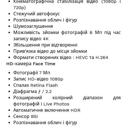
Кінематографічна стабілізація відео (1080p і
720p)
Стежучий автофокус
Розпізнавання облич і фігур
Шумозаглушення
Можливість зйомки фотографій 8 Мп під час
запису відео 4K
Збільшення при відтворенні
Прив'язка відео до місця зйомки
Формати створених відео : HEVC та H.264
HD-камера Face Time
Фотографії 7 Мп
Запис HD-відео 1080p
Спалах Retina Flash
Діафрагма ƒ / 2.2
Розширений колірний діапазон для
фотографій і Live Photos
Автоматичне включення HDR
Сенсор BSI
Розпізнавання облич і фігур