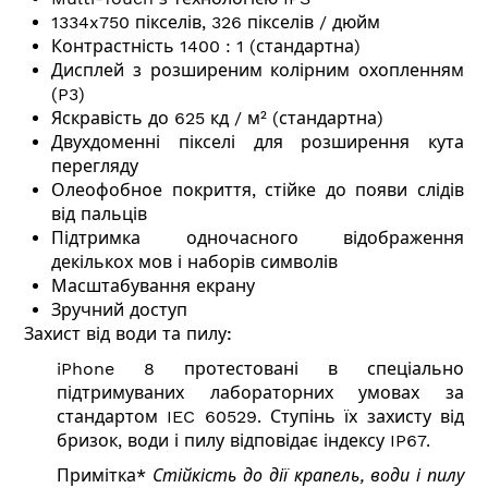
1334x750 пікселів, 326 пікселів / дюйм
Контрастність 1400 : 1 (стандартна)
Дисплей з розширеним колірним охопленням
(P3)
Яскравість до 625 кд / м² (стандартна)
Двухдоменні пікселі для розширення кута
перегляду
Олеофобное покриття, стійке до появи слідів
від пальців
Підтримка одночасного відображення
декількох мов і наборів символів
Масштабування екрану
Зручний доступ
Захист від води та пилу:
iPhone 8 протестовані в спеціально
підтримуваних лабораторних умовах за
стандартом IEC 60529. Ступінь їх захисту від
бризок, води і пилу відповідає індексу IP67.
Примітка*
Стійкість до дії крапель, води і пилу