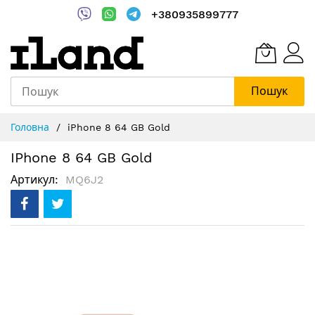
+380935899777
Пошук
Skip
Головна
iPhone 8 64 GB Gold
to
Content
IPhone 8 64 GB Gold
Артикул
MQ6J2
Перейти
до
кінця
галереї
зображень