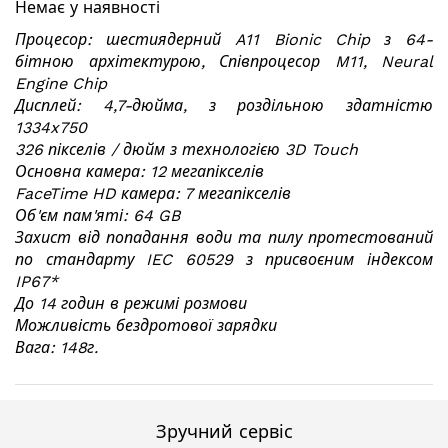
Немає у наявності
галереї
зображень
Процесор: шестиядерний A11 Bionic Chip з 64-
бітною архітектурою, Співпроцесор M11, Neural
Engine Chip
Дисплей: 4,7-дюйма, з роздільною здатністю
1334x750
326 пікселів / дюйм з технологією 3D Touch
Основна камера: 12 мегапікселів
FaceTime HD камера: 7 мегапікселів
Об'єм пам'яті: 64 GB
Захист від попадання води та пилу протестований
по стандарту IEC 60529 з присвоєним індексом
IP67*
До 14 годин в режимі розмови
Можливість бездротової зарядки
Вага: 148г.
Зручний сервіс