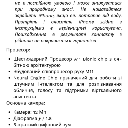
не є постійною умовою і може знижуватися
при природному зносі. Не намагайтеся
зарядити iPhone, якщо він потрапив під воду.
Протріть і очистіть iPhone згідно з
інструкціями в керівництві користувача.
Пошкодження в результаті контакту з
рідиною не покривається гарантією.
Процесор:
Шестиядерний
Процесор A11 Bionic chip з 64-
бітною архітектурою
Вбудований співпроцесор руху M11
Neural Engine Chip прзначений для роботи зі
штучним інтелектом та для розпізнавання
обличчя, голосу та підтримки вірткального
асистента
Основна
к
амера:
Камера: 12 Мп
Діафрагма ƒ / 1.8
5-кратний цифровий зум