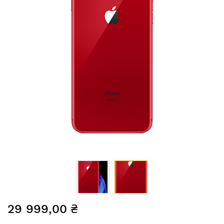
Перейти
29 999,00 ₴
до
початку