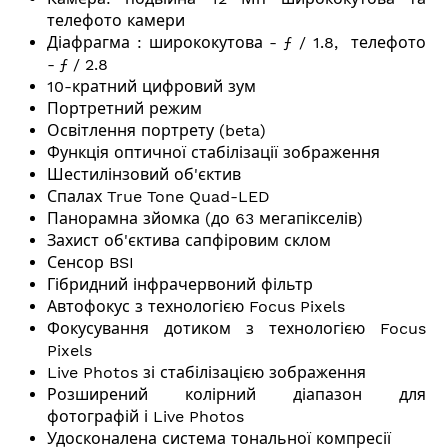
телефото камери
Діафрагма : ширококутова - ƒ / 1.8, телефото
- ƒ / 2.8
10-кратний цифровий зум
Портретний режим
Освітлення портрету (beta)
Функція оптичної стабілізації зображення
Шестилінзовий об'єктив
Спалах True Tone Quad-LED
Панорамна зйомка (до 63 мегапікселів)
Захист об'єктива сапфіровим склом
Сенсор BSI
Гібридний інфрачервоний фільтр
Автофокус з технологією Focus Pixels
Фокусування дотиком з технологією Focus
Pixels
Live Photos зі стабілізацією зображення
Розширений колірний діапазон для
фотографій і Live Photos
Удосконалена система тональної компресії