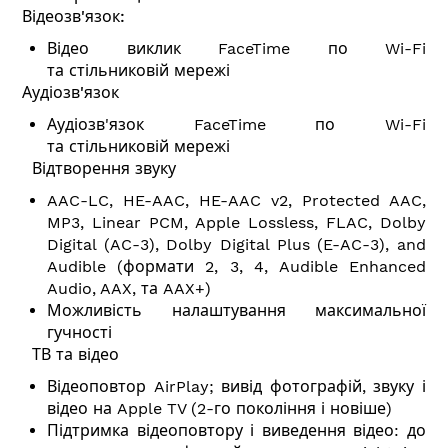
Відеозв'язок:
Відео виклик FaceTime по Wi-Fi
та стільниковій мережі
Аудіозв'язок
Аудіозв'язок FaceTime по Wi-Fi
та стільниковій мережі
Відтворення звуку
AAC-LC, HE-AAC, HE-AAC v2, Protected AAC,
MP3, Linear PCM, Apple Lossless, FLAC, Dolby
Digital (AC-3), Dolby Digital Plus (E-AC-3), and
Audible (формати 2, 3, 4, Audible Enhanced
Audio, AAX, та AAX+)
Можливість налаштування максимальної
гучності
ТВ та відео
Відеоповтор AirPlay; вивід фотографій, звуку і
відео на Apple TV (2-го покоління і новіше)
Підтримка відеоповтору і виведення відео: до