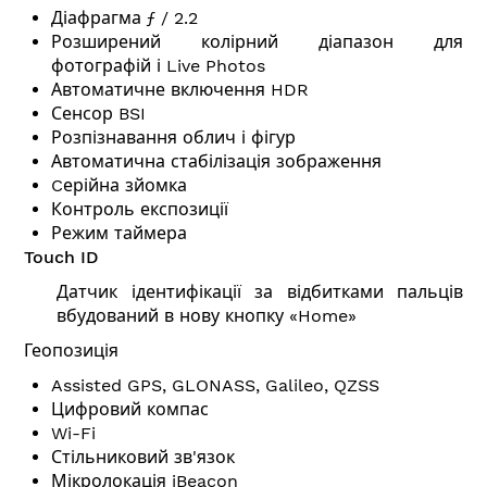
Діафрагма ƒ / 2.2
Розширений колірний діапазон для
фотографій і Live Photos
Автоматичне включення HDR
Сенсор BSI
Розпізнавання облич і фігур
Автоматична стабілізація зображення
Cерійна зйомка
Контроль експозиції
Режим таймера
Touch ID
Датчик ідентифікації за відбитками пальців
вбудований в нову кнопку «Home»
Геопозиція
Assisted GPS, GLONASS, Galileo, QZSS
Цифровий компас
Wi-Fi
Стільниковий зв'язок
Мікролокація iBeacon