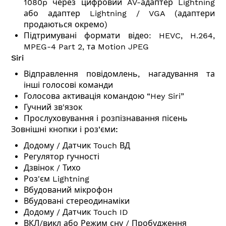
1080p через цифровий AV-адаптер Lightning
або адаптер Lightning / VGA (адаптери
продаються окремо)
Підтримувані формати відео: HEVC, H.264,
MPEG-4 Part 2, та Motion JPEG
Siri
Відправлення повідомлень, нагадування та
інші голосові команди
Голосова активація командою “Hey Siri”
Гучний зв'язок
Прослуховування і розпізнавання пісень
Зовнішні кнопки і роз'єми:
Додому / Датчик Touch ВД
Регулятор гучності
Дзвінок / Тихо
Роз'єм Lightning
Вбудований мікрофон
Вбудовані стереодинаміки
Додому / Датчик Touch ID
ВКЛ/викл або Режим сну / Пробудження