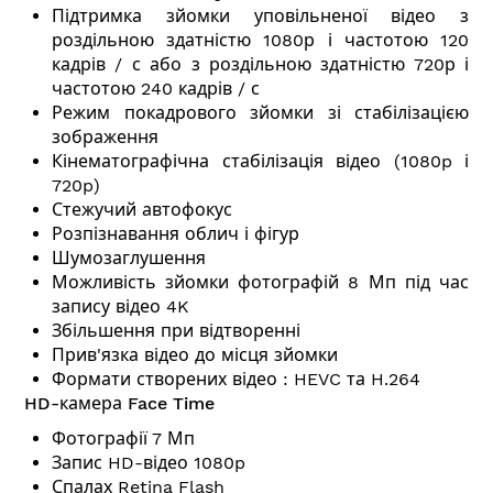
Підтримка зйомки уповільненої відео з
роздільною здатністю 1080р і частотою 120
кадрів / с або з роздільною здатністю 720р і
частотою 240 кадрів / с
Режим покадрового зйомки зі стабілізацією
зображення
Кінематографічна стабілізація відео (1080p і
720p)
Стежучий автофокус
Розпізнавання облич і фігур
Шумозаглушення
Можливість зйомки фотографій 8 Мп під час
запису відео 4K
Збільшення при відтворенні
Прив'язка відео до місця зйомки
Формати створених відео : HEVC та H.264
HD-камера Face Time
Фотографії 7 Мп
Запис HD-відео 1080p
Спалах Retina Flash