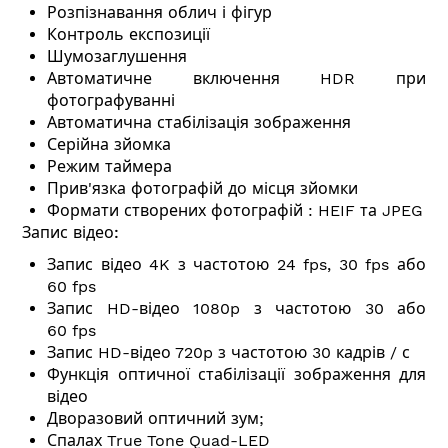
Розпізнавання облич і фігур
Контроль експозиції
Шумозаглушення
Автоматичне включення HDR при
фотографуванні
Автоматична стабілізація зображення
Серійна зйомка
Режим таймера
Прив'язка фотографій до місця зйомки
Формати створених фотографій : HEIF та JPEG
Запис відео:
Запис відео 4K з частотою 24 fps, 30 fps або
60 fps
Запис HD-відео 1080p з частотою 30 або
60 fps
Запис HD-відео 720p з частотою 30 кадрів / с
Функція оптичної стабілізації зображення для
відео
Дворазовий оптичний зум;
Спалах True Tone Quad-LED