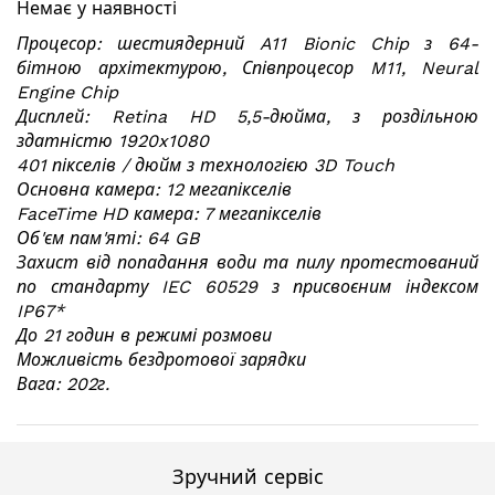
Немає у наявності
галереї
зображень
Процесор: шестиядерний A11 Bionic Chip з 64-
бітною архітектурою, Співпроцесор M11, Neural
Engine Chip
Дисплей: Retina HD 5,5-дюйма, з роздільною
здатністю 1920x1080
401 пікселів / дюйм з технологією 3D Touch
Основна камера: 12 мегапікселів
FaceTime HD камера: 7 мегапікселів
Об'єм пам'яті: 64 GB
Захист від попадання води та пилу протестований
по стандарту IEC 60529 з присвоєним індексом
IP67*
До 21 годин в режимі розмови
Можливість бездротової зарядки
Вага: 202г.
Зручний сервіс