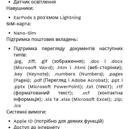
Датчик освітлення
Навушники:
EarPods з роз'ємом Lightning
SIM-карта:
Nano-Sim
Підтримка поштових вкладень:
Підтримка перегляду документів наступних
типів:
.jpg, .tiff, .gif (зображення); .doc і .docx
(Microsoft Word); .htm і .html (веб-сторінки);
.key (Keynote); .numbers (Numbers); .pages
(Pages); .pdf (Перегляд і Adobe Acrobat); .ppt і
.pptx (Microsoft PowerPoint); .txt (текст); .rtf
(форматований текст); .vcf (контактна
інформація); .xls та .xlsx (Microsoft Excel); .zip;
.ics
Системні вимоги:
Apple ID (потрібно для деяких функцій)
Доступ до інтернету