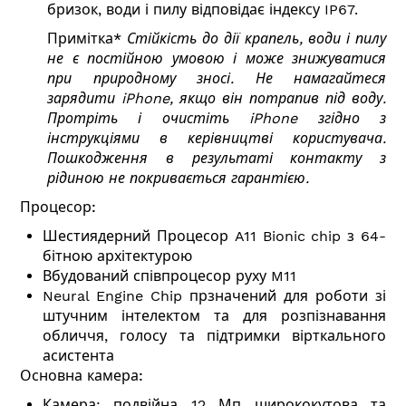
бризок, води і пилу відповідає індексу IP67.
Примітка*
Стійкість до дії крапель, води і пилу
не є постійною умовою і може знижуватися
при природному зносі. Не намагайтеся
зарядити iPhone, якщо він потрапив під воду.
Протріть і очистіть iPhone згідно з
інструкціями в керівництві користувача.
Пошкодження в результаті контакту з
рідиною не покривається гарантією.
Процесор:
Шестиядерний
Процесор A11 Bionic chip з 64-
бітною архітектурою
Вбудований співпроцесор руху M11
Neural Engine Chip прзначений для роботи зі
штучним інтелектом та для розпізнавання
обличчя, голосу та підтримки вірткального
асистента
Основна
к
амера:
Камера: подвійна 12 Мп ширококутова та