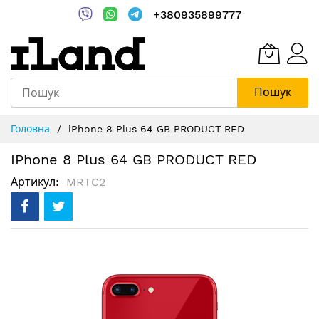
+380935899777
Пошук
Skip
Головна
iPhone 8 Plus 64 GB PRODUCT RED
to
Content
IPhone 8 Plus 64 GB PRODUCT RED
Артикул
MRTC2
Перейти
до
кінця
галереї
зображень