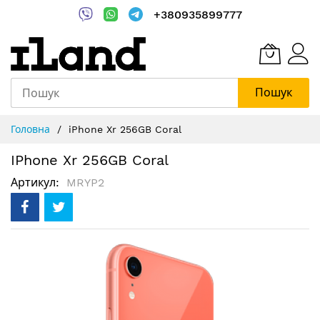
+380935899777
Пошук
Skip
Головна
iPhone Xr 256GB Coral
to
Content
IPhone Xr 256GB Coral
Артикул
MRYP2
Перейти
до
кінця
галереї
зображень