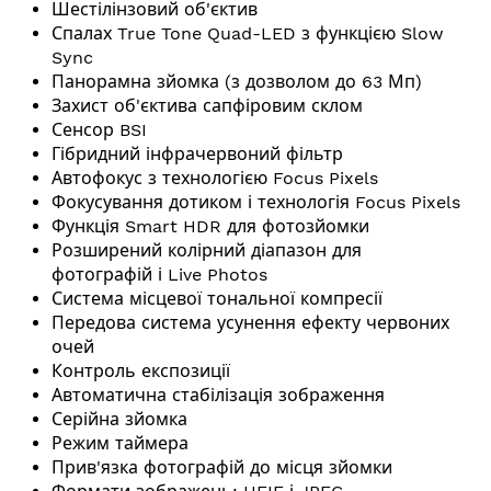
Шестілінзовий об'єктив
Спалах True Tone Quad-LED з функцією Slow
Sync
Панорамна зйомка (з дозволом до 63 Мп)
Захист об'єктива сапфіровим склом
Сенсор BSI
Гібридний інфрачервоний фільтр
Автофокус з технологією Focus Pixels
Фокусування дотиком і технологія Focus Pixels
Функція Smart HDR для фотозйомки
Розширений колірний діапазон для
фотографій і Live Photos
Система місцевої тональної компресії
Передова система усунення ефекту червоних
очей
Контроль експозиції
Автоматична стабілізація зображення
Серійна зйомка
Режим таймера
Прив'язка фотографій до місця зйомки