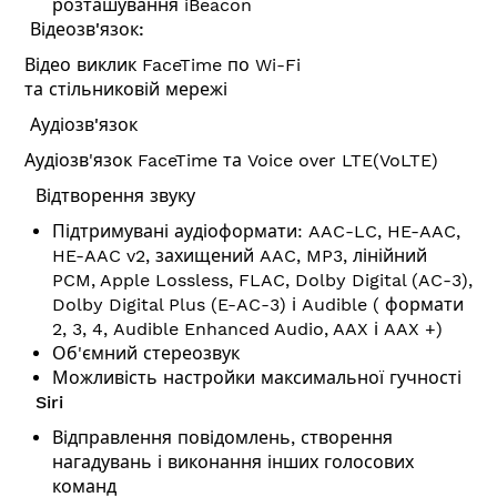
розташування iBeacon
Відеозв'язок:
Відео виклик FaceTime по Wi-Fi
та стільниковій мережі
Аудіозв'язок
Аудіозв'язок FaceTime та Voice over LTE(VoLTE)
Відтворення звуку
Підтримувані аудіоформати: AAC-LC, HE-AAC,
HE-AAC v2, захищений AAC, MP3, лінійний
PCM, Apple Lossless, FLAC, Dolby Digital (AC-3),
Dolby Digital Plus (E-AC-3) і Audible ( формати
2, 3, 4, Audible Enhanced Audio, AAX і AAX +)
Об'ємний стереозвук
Можливість настройки максимальної гучності
Siri
Відправлення повідомлень, створення
нагадувань і виконання інших голосових
команд