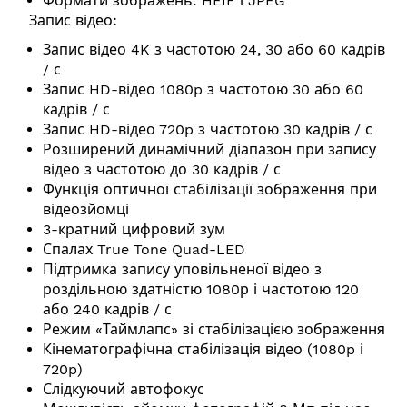
Формати зображень: HEIF і JPEG
Запис відео:
Запис відео 4K з частотою 24, 30 або 60 кадрів
/ с
Запис HD-відео 1080p з частотою 30 або 60
кадрів / с
Запис HD-відео 720p з частотою 30 кадрів / с
Розширений динамічний діапазон при запису
відео з частотою до 30 кадрів / с
Функція оптичної стабілізації зображення при
відеозйомці
3-кратний цифровий зум
Спалах True Tone Quad-LED
Підтримка запису уповільненої відео з
роздільною здатністю 1080р і частотою 120
або 240 кадрів / с
Режим «Таймлапс» зі стабілізацією зображення
Кінематографічна стабілізація відео (1080p і
720p)
Слідкуючий автофокус