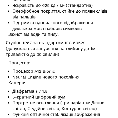
Яскравість до 625 кд / м² (стандартна)
Олеофобное покриття, стійке до появи слідів
від пальців
Підтримка одночасного відображення
декількох мов і наборів символів
Захист від води та пилу:
Ступінь IP67 за стандартом IEC 60529
(допускається занурення на глибину до 1м
тривалістю до 30 хвилин)
Процесор:
Процесор A12 Bionic
Neural Engine нового покоління
Камера:
Діафрагма ƒ / 1.8
5-кратний цифровий зум
Портретне освітлення (три варіанти: Денне
світло, Студійне світло, Контурне світло)
Функція оптичної стабілізації зображення