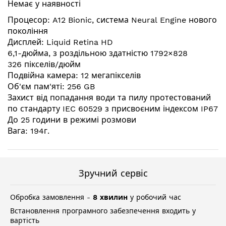
Немає у наявності
галереї
зображень
Процесор: A12 Bionic, система Neural Engine нового
покоління
Дисплей: Liquid Retina HD
6,1-дюйма, з роздільною здатністю 1792×828
326 пікселів/дюйм
Подвійна камера: 12 мегапікселів
Об'єм пам'яті: 256 GB
Захист від попадання води та пилу протестований
по стандарту IEC 60529 з присвоєним індексом IP67
До 25 години в режимі розмови
Вага: 194г.
Зручний сервіс
Обробка замовлення -
8 хвилин
у робочий час
Встановлення програмного забезпечення входить у
вартість