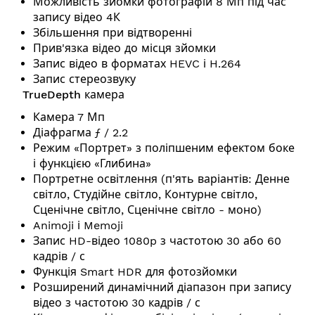
Можливість зйомки фотографій 8 Мп під час
запису відео 4К
Збільшення при відтворенні
Прив'язка відео до місця зйомки
Запис відео в форматах HEVC і H.264
Запис стереозвуку
TrueDepth камера
Камера 7 Мп
Діафрагма ƒ / 2.2
Режим «Портрет» з поліпшеним ефектом боке
і функцією «Глибина»
Портретне освітлення (п'ять варіантів: Денне
світло, Студійне світло, Контурне світло,
Сценічне світло, Сценічне світло - моно)
Animoji і Memoji
Запис HD-відео 1080p з частотою 30 або 60
кадрів / с
Функція Smart HDR для фотозйомки
Розширений динамічний діапазон при запису
відео з частотою 30 кадрів / с