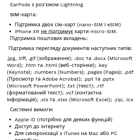
EarPods з роз'ємом Lightning
SIM-карта:
Підтримка двох сім-карт (nano-SIM і eSIM)
iPhone XR
не підтримує
карти micro-SIM.
Підтримка поштових вкладень:
Підтримка перегляду документів наступних типів:
.jpg, .tiff, .gif (зображення); .doc та .docx (Microsoft
Word); .htm та .html (веб-сторінки); .key
(Keynote); .numbers (Numbers); .pages (Pages); .pdf
(Просмотр та Adobe Acrobat); .ppt та .pptx
(Microsoft PowerPoint); .txt (текст); .rtf
(форматований текст); .vcf (контактна
інформація); .xls та .xlsx (Microsoft Excel); .zip; .ics
Системні вимоги:
Apple ID (потрібно для деяких функцій)
Доступ до інтернету
Для синхронізації з iTunes на Mac або PC