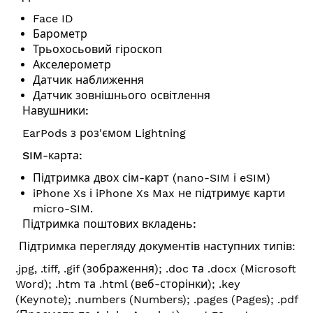
Face ID
Барометр
Трьохосьовий гіроскоп
Акселерометр
Датчик наближення
Датчик зовнішнього освітлення
Навушники:
EarPods з роз'ємом Lightning
SIM-карта:
Підтримка двох сім-карт (nano-SIM і eSIM)
iPhone Xs і iPhone Xs Max не підтримує карти
micro-SIM.
Підтримка поштових вкладень:
Підтримка перегляду документів наступних типів:
.jpg, .tiff, .gif (зображення); .doc та .docx (Microsoft
Word); .htm та .html (веб-сторінки); .key
(Keynote); .numbers (Numbers); .pages (Pages); .pdf