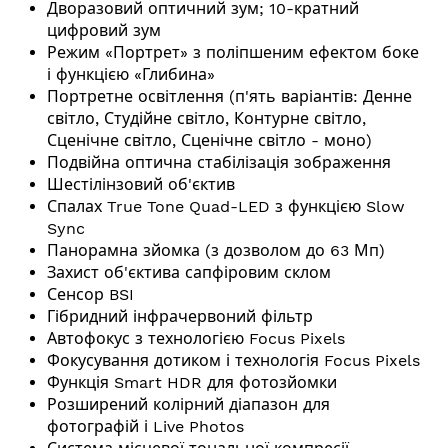
Дворазовий оптичний зум; 10-кратний
цифровий зум
Режим «Портрет» з поліпшеним ефектом боке
і функцією «Глибина»
Портретне освітлення (п'ять варіантів: Денне
світло, Студійне світло, Контурне світло,
Сценічне світло, Сценічне світло - моно)
Подвійна оптична стабілізація зображення
Шестілінзовий об'єктив
Спалах True Tone Quad-LED з функцією Slow
Sync
Панорамна зйомка (з дозволом до 63 Мп)
Захист об'єктива сапфіровим склом
Сенсор BSI
Гібридний інфрачервоний фільтр
Автофокус з технологією Focus Pixels
Фокусування дотиком і технологія Focus Pixels
Функція Smart HDR для фотозйомки
Розширений колірний діапазон для
фотографій і Live Photos