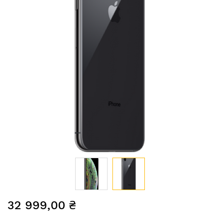
Перейти
32 999,00 ₴
до
початку