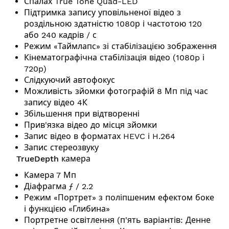
Спалах True Tone Quad-LED
Підтримка запису уповільненої відео з
роздільною здатністю 1080р і частотою 120
або 240 кадрів / с
Режим «Таймлапс» зі стабілізацією зображення
Кінематографічна стабілізація відео (1080p і
720p)
Слідкуючий автофокус
Можливість зйомки фотографій 8 Мп під час
запису відео 4К
Збільшення при відтворенні
Прив'язка відео до місця зйомки
Запис відео в форматах HEVC і H.264
Запис стереозвуку
TrueDepth камера
Камера 7 Мп
Діафрагма ƒ / 2.2
Режим «Портрет» з поліпшеним ефектом боке
і функцією «Глибина»
Портретне освітлення (п'ять варіантів: Денне