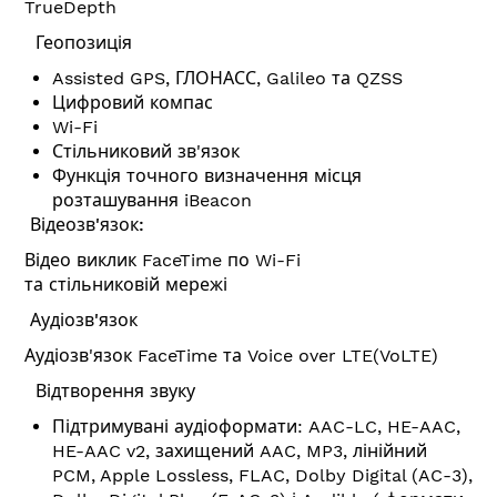
TrueDepth
Геопозиція
Assisted GPS, ГЛОНАСС, Galileo та QZSS
Цифровий компас
Wi-Fi
Стільниковий зв'язок
Функція точного визначення місця
розташування iBeacon
Відеозв'язок:
Відео виклик FaceTime по Wi-Fi
та стільниковій мережі
Аудіозв'язок
Аудіозв'язок FaceTime та Voice over LTE(VoLTE)
Відтворення звуку
Підтримувані аудіоформати: AAC-LC, HE-AAC,
HE-AAC v2, захищений AAC, MP3, лінійний
PCM, Apple Lossless, FLAC, Dolby Digital (AC-3),