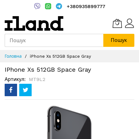
+380935899777
Пошук
Skip
Головна
iPhone Xs 512GB Space Gray
to
Content
IPhone Xs 512GB Space Gray
Артикул
MT9L2
Перейти
до
кінця
галереї
зображень