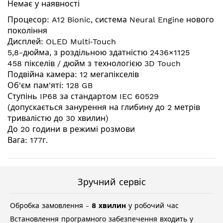
Немає у наявності
галереї
зображень
Процесор: A12 Bionic, система Neural Engine нового
покоління
Дисплей: OLED Multi‑Touch
5,8-дюйма, з роздільною здатністю 2436×1125
458 пікселів / дюйм з технологією 3D Touch
Подвійна камера: 12 мегапікселів
Об'єм пам'яті: 128 GB
Ступінь IP68 за стандартом IEC 60529
(допускається занурення на глибину до 2 метрів
тривалістю до 30 хвилин)
До 20 години в режимі розмови
Вага: 177г.
Зручний сервіс
Обробка замовлення -
8 хвилин
у робочий час
Встановлення програмного забезпечення входить у