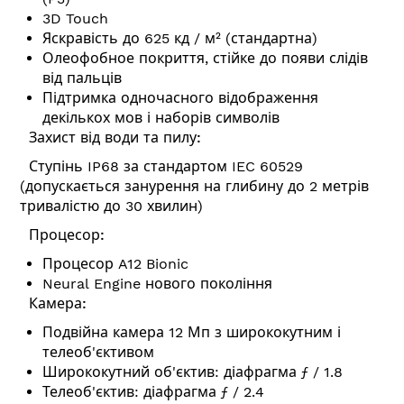
3D Touch
Яскравість до 625 кд / м² (стандартна)
Олеофобное покриття, стійке до появи слідів
від пальців
Підтримка одночасного відображення
декількох мов і наборів символів
Захист від води та пилу:
Ступінь IP68 за стандартом IEC 60529
(допускається занурення на глибину до 2 метрів
тривалістю до 30 хвилин)
Процесор:
Процесор A12 Bionic
Neural Engine нового покоління
Камера:
Подвійна камера 12 Мп з ширококутним і
телеоб'єктивом
Ширококутний об'єктив: діафрагма ƒ / 1.8
Телеоб'єктив: діафрагма ƒ / 2.4