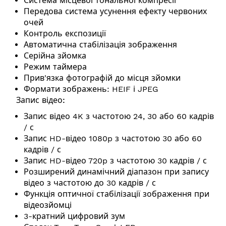
Система місцевої тональної компресії
Передова система усунення ефекту червоних
очей
Контроль експозиції
Автоматична стабілізація зображення
Серійна зйомка
Режим таймера
Прив'язка фотографій до місця зйомки
Формати зображень: HEIF і JPEG
Запис відео:
Запис відео 4K з частотою 24, 30 або 60 кадрів
/ с
Запис HD-відео 1080p з частотою 30 або 60
кадрів / с
Запис HD-відео 720p з частотою 30 кадрів / с
Розширений динамічний діапазон при запису
відео з частотою до 30 кадрів / с
Функція оптичної стабілізації зображення при
відеозйомці
3-кратний цифровий зум