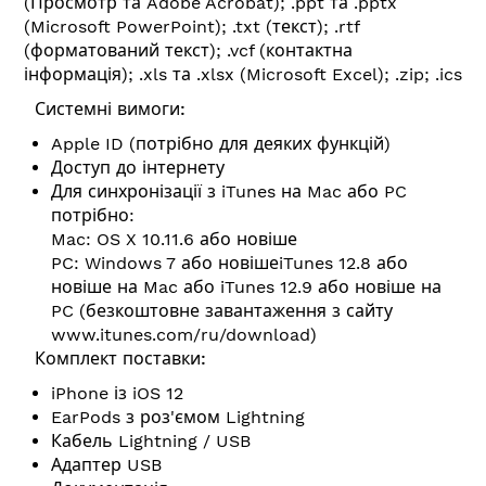
(Просмотр та Adobe Acrobat); .ppt та .pptx
(Microsoft PowerPoint); .txt (текст); .rtf
(форматований текст); .vcf (контактна
інформація); .xls та .xlsx (Microsoft Excel); .zip; .ics
Системні вимоги:
Apple ID (потрібно для деяких функцій)
Доступ до інтернету
Для синхронізації з iTunes на Mac або PC
потрібно:
Mac: OS X 10.11.6 або новіше
PC: Windows 7 або новішеiTunes 12.8 або
новіше на Mac або iTunes 12.9 або новіше на
PC (безкоштовне завантаження з сайту
www.itunes.com/ru/download
)
Комплект поставки:
iPhone із iOS 12
EarPods з роз'ємом Lightning
Кабель Lightning / USB
Адаптер USB