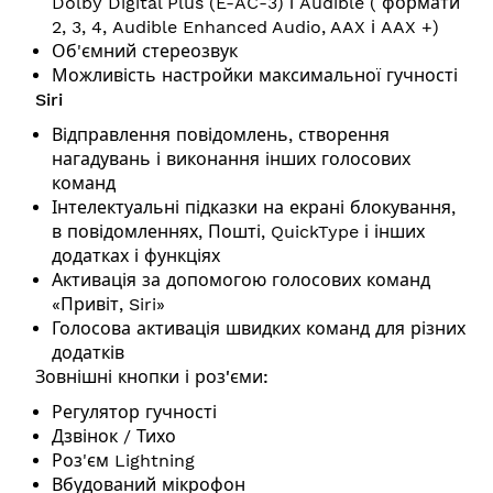
Dolby Digital Plus (E-AC-3) і Audible ( формати
2, 3, 4, Audible Enhanced Audio, AAX і AAX +)
Об'ємний стереозвук
Можливість настройки максимальної гучності
Siri
Відправлення повідомлень, створення
нагадувань і виконання інших голосових
команд
Інтелектуальні підказки на екрані блокування,
в повідомленнях, Пошті, QuickType і інших
додатках і функціях
Активація за допомогою голосових команд
«Привіт, Siri»
Голосова активація швидких команд для різних
додатків
Зовнішні кнопки і роз'єми:
Регулятор гучності
Дзвінок / Тихо
Роз'єм Lightning
Вбудований мікрофон