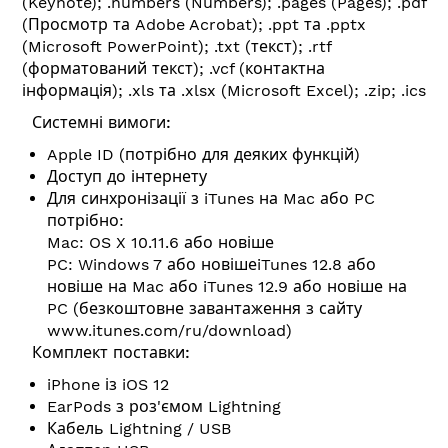
(Keynote); .numbers (Numbers); .pages (Pages); .pdf
(Просмотр та Adobe Acrobat); .ppt та .pptx
(Microsoft PowerPoint); .txt (текст); .rtf
(форматований текст); .vcf (контактна
інформація); .xls та .xlsx (Microsoft Excel); .zip; .ics
Системні вимоги:
Apple ID (потрібно для деяких функцій)
Доступ до інтернету
Для синхронізації з iTunes на Mac або PC
потрібно:
Mac: OS X 10.11.6 або новіше
PC: Windows 7 або новішеiTunes 12.8 або
новіше на Mac або iTunes 12.9 або новіше на
PC (безкоштовне завантаження з сайту
www.itunes.com/ru/download
)
Комплект поставки:
iPhone із iOS 12
EarPods з роз'ємом Lightning
Кабель Lightning / USB