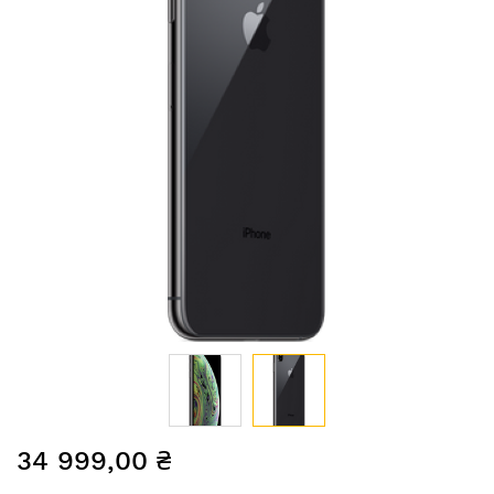
Перейти
34 999,00 ₴
до
початку