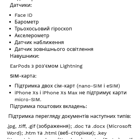
Датчики:
Face ID
Барометр
Трьохосьовий гіроскоп
Акселерометр
Датчик наближення
Датчик зовнішнього освітлення
Навушники:
EarPods з роз'ємом Lightning
SIM-карта:
Підтримка двох сім-карт (nano-SIM і eSIM)
iPhone Xs і iPhone Xs Max не підтримує карти
micro-SIM.
Підтримка поштових вкладень:
Підтримка перегляду документів наступних типів:
.jpg, .tiff, .gif (зображення); .doc та .docx (Microsoft
Word); .htm та .html (веб-сторінки); .key