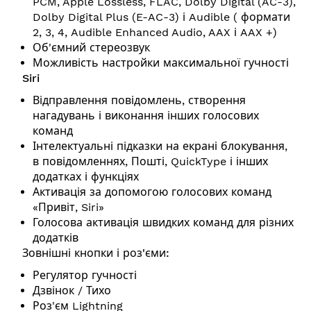
PCM, Apple Lossless, FLAC, Dolby Digital (AC-3),
Dolby Digital Plus (E-AC-3) і Audible ( формати
2, 3, 4, Audible Enhanced Audio, AAX і AAX +)
Об'ємний стереозвук
Можливість настройки максимальної гучності
Siri
Відправлення повідомлень, створення
нагадувань і виконання інших голосових
команд
Інтелектуальні підказки на екрані блокування,
в повідомленнях, Пошті, QuickType і інших
додатках і функціях
Активація за допомогою голосових команд
«Привіт, Siri»
Голосова активація швидких команд для різних
додатків
Зовнішні кнопки і роз'єми:
Регулятор гучності
Дзвінок / Тихо
Роз'єм Lightning