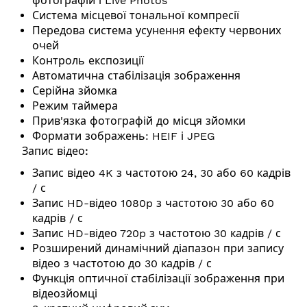
фотографій і Live Photos
Система місцевої тональної компресії
Передова система усунення ефекту червоних
очей
Контроль експозиції
Автоматична стабілізація зображення
Серійна зйомка
Режим таймера
Прив'язка фотографій до місця зйомки
Формати зображень: HEIF і JPEG
Запис відео:
Запис відео 4K з частотою 24, 30 або 60 кадрів
/ с
Запис HD-відео 1080p з частотою 30 або 60
кадрів / с
Запис HD-відео 720p з частотою 30 кадрів / с
Розширений динамічний діапазон при запису
відео з частотою до 30 кадрів / с
Функція оптичної стабілізації зображення при
відеозйомці