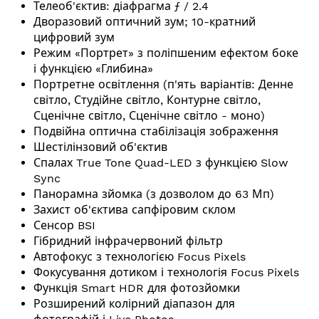
Телеоб'єктив: діафрагма ƒ / 2.4
Дворазовий оптичний зум; 10-кратний
цифровий зум
Режим «Портрет» з поліпшеним ефектом боке
і функцією «Глибина»
Портретне освітлення (п'ять варіантів: Денне
світло, Студійне світло, Контурне світло,
Сценічне світло, Сценічне світло - моно)
Подвійна оптична стабілізація зображення
Шестілінзовий об'єктив
Спалах True Tone Quad-LED з функцією Slow
Sync
Панорамна зйомка (з дозволом до 63 Мп)
Захист об'єктива сапфіровим склом
Сенсор BSI
Гібридний інфрачервоний фільтр
Автофокус з технологією Focus Pixels
Фокусування дотиком і технологія Focus Pixels
Функція Smart HDR для фотозйомки
Розширений колірний діапазон для