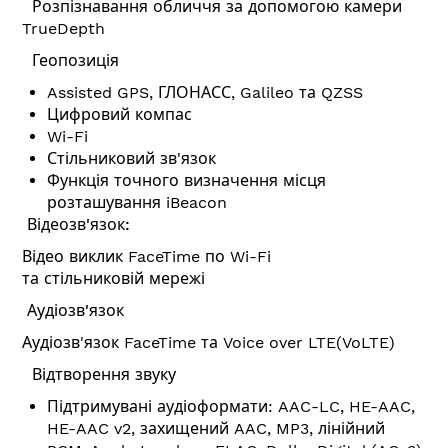
Розпізнавання обличчя за допомогою камери
TrueDepth
Геопозиція
Assisted GPS, ГЛОНАСС, Galileo та QZSS
Цифровий компас
Wi-Fi
Стільниковий зв'язок
Функція точного визначення місця
розташування iBeacon
Відеозв'язок:
Відео виклик FaceTime по Wi-Fi
та стільниковій мережі
Аудіозв'язок
Аудіозв'язок FaceTime та Voice over LTE(VoLTE)
Відтворення звуку
Підтримувані аудіоформати: AAC-LC, HE-AAC,
HE-AAC v2, захищений AAC, MP3, лінійний