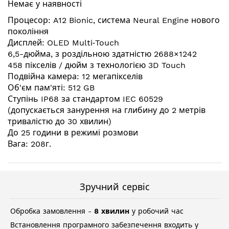
Немає у наявності
галереї
зображень
Процесор: A12 Bionic, система Neural Engine нового
покоління
Дисплей: OLED Multi‑Touch
6,5-дюйма, з роздільною здатністю 2688×1242
458 пікселів / дюйм з технологією 3D Touch
Подвійна камера: 12 мегапікселів
Об'єм пам'яті: 512 GB
Ступінь IP68 за стандартом IEC 60529
(допускається занурення на глибину до 2 метрів
тривалістю до 30 хвилин)
До 25 години в режимі розмови
Вага: 208г.
Зручний сервіс
Обробка замовлення -
8 хвилин
у робочий час
Встановлення програмного забезпечення входить у