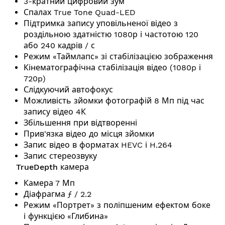
3-кратний цифровий зум
Спалах True Tone Quad-LED
Підтримка запису уповільненої відео з
роздільною здатністю 1080р і частотою 120
або 240 кадрів / с
Режим «Таймлапс» зі стабілізацією зображення
Кінематографічна стабілізація відео (1080p і
720p)
Слідкуючий автофокус
Можливість зйомки фотографій 8 Мп під час
запису відео 4К
Збільшення при відтворенні
Прив'язка відео до місця зйомки
Запис відео в форматах HEVC і H.264
Запис стереозвуку
TrueDepth камера
Камера 7 Мп
Діафрагма ƒ / 2.2
Режим «Портрет» з поліпшеним ефектом боке
і функцією «Глибина»