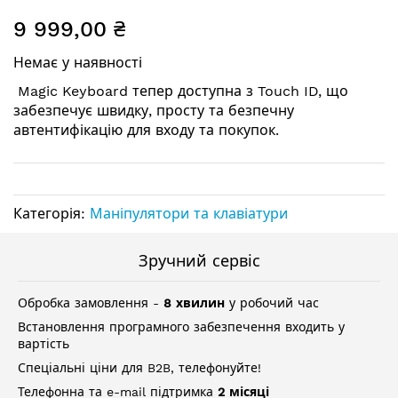
Перейти
9 999,00 ₴
до
початку
Немає у наявності
галереї
зображень
Magic Keyboard тепер доступна з Touch ID, що
забезпечує швидку, просту та безпечну
автентифікацію для входу та покупок.
Категорія:
Маніпулятори та клавіатури
Зручний сервіс
Обробка замовлення -
8 хвилин
у робочий час
Встановлення програмного забезпечення входить у
вартість
Спеціальні ціни для B2B, телефонуйте!
Телефонна та e-mail підтримка
2 місяці