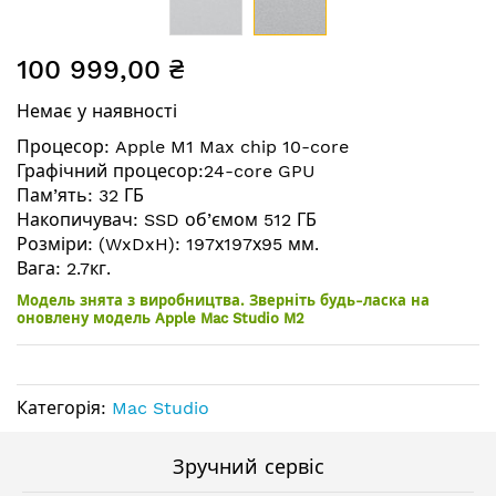
Перейти
100 999,00 ₴
до
початку
Немає у наявності
галереї
зображень
Процесор: Apple M1 Max chip 10-core
Графічний процесор:24-core GPU
Пам’ять: 32 ГБ
Накопичувач: SSD об’ємом 512 ГБ
Розміри: (WxDxH): 197х197х95 мм.
Вага: 2.7кг.
Модель знята з виробництва. Зверніть будь-ласка на
оновлену модель Apple Mac Studio M2
Категорія:
Mac Studio
Зручний сервіс