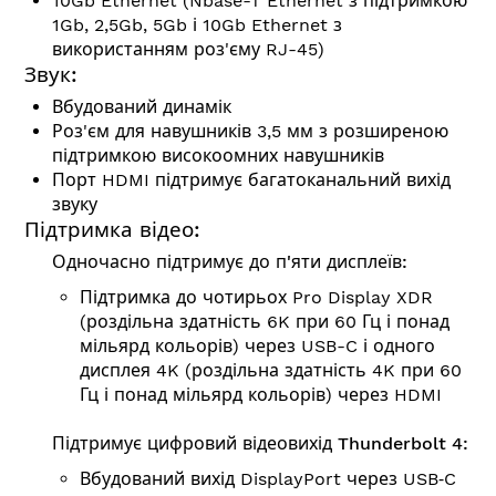
10Gb Ethernet (Nbase-T Ethernet з підтримкою
1Gb, 2,5Gb, 5Gb і 10Gb Ethernet з
використанням роз'єму RJ-45)
Звук:
Вбудований динамік
Роз'єм для навушників 3,5 мм з розширеною
підтримкою високоомних навушників
Порт HDMI підтримує багатоканальний вихід
звуку
Підтримка відео:
Одночасно підтримує до п'яти дисплеїв:
Підтримка до чотирьох Pro Display XDR
(роздільна здатність 6K при 60 Гц і понад
мільярд кольорів) через USB-C і одного
дисплея 4K (роздільна здатність 4K при 60
Гц і понад мільярд кольорів) через HDMI
Підтримує цифровий відеовихід Thunderbolt 4:
Вбудований вихід DisplayPort через USB‑C