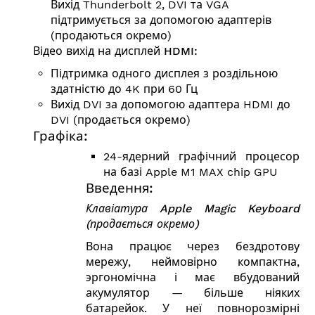
Вихід Thunderbolt 2, DVI та VGA
підтримується за допомогою адаптерів
(продаються окремо)
Відео вихід на дисплей HDMI:
Підтримка одного дисплея з роздільною
здатністю до 4K при 60 Гц
Вихід DVI за допомогою адаптера HDMI до
DVI (продається окремо)
Графіка:
24-ядерний графічний процесор
на базі Apple M1 MAX chip GPU
Введення:
Клавіатура
Apple Magic Keyboard
(продається окремо)
Вона працює через бездротову
мережу, неймовірно компактна,
эргономічна і має вбудований
акумулятор — більше ніяких
батарейок. У неї повнорозмірні