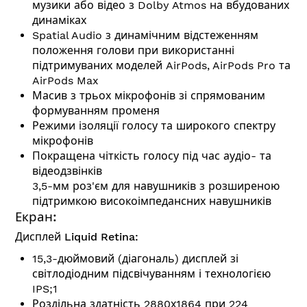
музики або відео з Dolby Atmos на вбудованих
динаміках
Spatial Audio з динамічним відстеженням
положення голови при використанні
підтримуваних моделей AirPods, AirPods Pro та
AirPods Max
Масив з трьох мікрофонів зі спрямованим
формуванням променя
Режими ізоляції голосу та широкого спектру
мікрофонів
Покращена чіткість голосу під час аудіо- та
відеодзвінків
3,5-мм роз'єм для навушників з розширеною
підтримкою високоімпедансних навушників
Екран:
Дисплей Liquid Retina:
15,3-дюймовий (діагональ) дисплей зі
світлодіодним підсвічуванням і технологією
IPS;1
Роздільна здатність 2880х1864 при 224