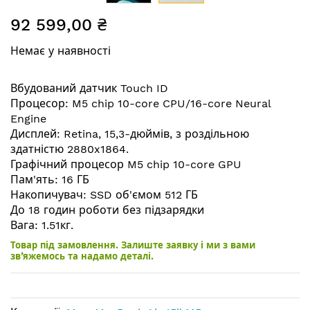
Перейти
92 599,00 ₴
до
початку
Немає у наявності
галереї
зображень
Вбудований датчик Touch ID
Процесор: M5 chip 10-core CPU/16-core Neural
Engine
Дисплей: Retina, 15,3-дюймів, з роздільною
здатністю 2880x1864.
Графічний процесор M5 chip 10-core GPU
Пам'ять: 16 ГБ
Накопичувач: SSD об'ємом 512 ГБ
До 18 годин роботи без підзарядки
Вага: 1.51кг.
Товар під замовлення. Залиште заявку і ми з вами
зв’яжемось та надамо деталі.