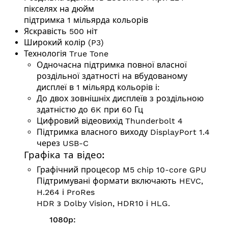
пікселях на дюйм
підтримка 1 мільярда кольорів
Яскравість 500 ніт
Широкий колір (P3)
Технологія True Tone
Одночасна підтримка повної власної
роздільної здатності на вбудованому
дисплеї в 1 мільярд кольорів і:
До двох зовнішніх дисплеїв з роздільною
здатністю до 6K при 60 Гц
Цифровий відеовихід Thunderbolt 4
Підтримка власного виходу DisplayPort 1.4
через USB-C
Графіка та відео:
Графічний процесор M5 chip 10-core GPU
Підтримувані формати включають HEVC,
H.264 і ProRes
HDR з Dolby Vision, HDR10 і HLG.
1080p: