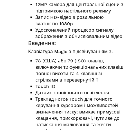
12MP камера для центральної сцени з
підтримкою настільного режиму
Запис HD-відео з роздільною
здатністю 1080p
Удосконалений процесор сигналу
зображення з обчислювальним відео
Введення:
Клавіатура Magic з підсвічуванням з:
78 (США) або 79 (ISO) клавіш,
включаючи 12 функціональних клавіш
повної висоти та 4 клавіші зі
стрілками в перевернутій Т
Touch ID
Датчик зовнішнього освітлення
Трекпад Force Touch для точного
керування курсором і можливостей
визначення тиску; вмикає примусові
клацання, прискорювачі, чутливе до
натискання малювання та жести