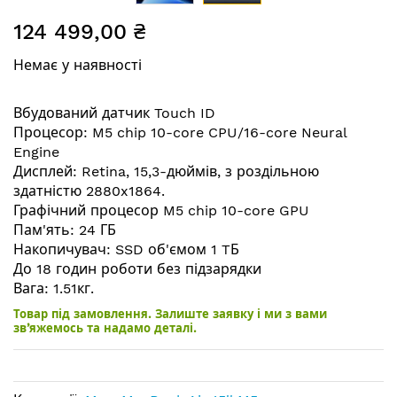
Перейти
124 499,00 ₴
до
початку
Немає у наявності
галереї
зображень
Вбудований датчик Touch ID
Процесор: M5 chip 10-core CPU/16-core Neural
Engine
Дисплей: Retina, 15,3-дюймів, з роздільною
здатністю 2880x1864.
Графічний процесор M5 chip 10-core GPU
Пам'ять: 24 ГБ
Накопичувач: SSD об'ємом 1 TБ
До 18 годин роботи без підзарядки
Вага: 1.51кг.
Товар під замовлення. Залиште заявку і ми з вами
зв’яжемось та надамо деталі.