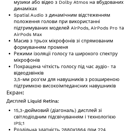
музики або відео з Dolby Atmos на вбудованих
динаміках
Spatial Audio з динамічним відстеженням
положення голови при використанні
підтримуваних моделей AirPods, AirPods Pro та
AirPods Max
Масив з трьох мікрофонів зі спрямованим
формуванням променя
Режими ізоляції голосу та широкого спектру
мікрофонів
Покращена чіткість голосу під час аудіо- та
відеодзвінків
3,5-мм роз'єм для навушників з розширеною
підтримкою високоімпедансних навушників
Екран:
Дисплей Liquid Retina:
15,3-дюймовий (діагональ) дисплей зі
світлодіодним підсвічуванням і технологією
IPS;1
Роздільна здатність 2880х1864 при 224