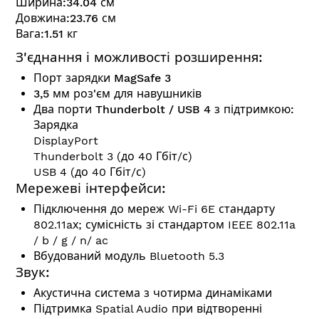
Ширина:
34.04
см
Довжина:
23.76
см
Вага:
1.51
кг
З'єднання і можливості розширення:
Порт зарядки MagSafe 3
3,5 мм роз'єм для навушників
Два порти Thunderbolt / USB 4 з підтримкою:
Зарядка
DisplayPort
Thunderbolt 3 (до 40 Гбіт/с)
USB 4 (до 40 Гбіт/с)
Мережеві інтерфейси:
Підключення до мереж Wi-Fi 6E стандарту
802.11aх; сумісність зі стандартом IEEE 802.11a
/ b / g / n/ ac
Вбудований модуль Bluetooth 5.3
Звук:
Акустична система з чотирма динаміками
Підтримка Spatial Audio при відтворенні