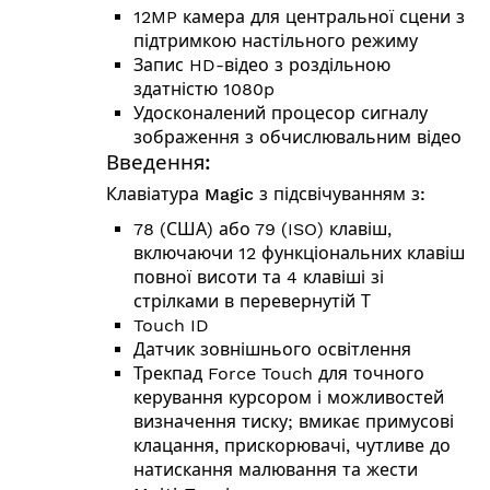
12MP камера для центральної сцени з
підтримкою настільного режиму
Запис HD-відео з роздільною
здатністю 1080p
Удосконалений процесор сигналу
зображення з обчислювальним відео
Введення:
Клавіатура Magic з підсвічуванням з:
78 (США) або 79 (ISO) клавіш,
включаючи 12 функціональних клавіш
повної висоти та 4 клавіші зі
стрілками в перевернутій Т
Touch ID
Датчик зовнішнього освітлення
Трекпад Force Touch для точного
керування курсором і можливостей
визначення тиску; вмикає примусові
клацання, прискорювачі, чутливе до
натискання малювання та жести