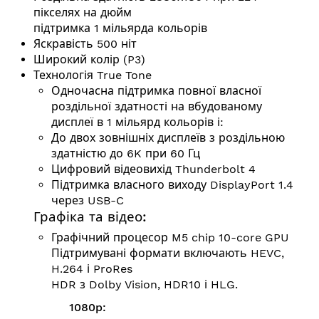
пікселях на дюйм
підтримка 1 мільярда кольорів
Яскравість 500 ніт
Широкий колір (P3)
Технологія True Tone
Одночасна підтримка повної власної
роздільної здатності на вбудованому
дисплеї в 1 мільярд кольорів і:
До двох зовнішніх дисплеїв з роздільною
здатністю до 6K при 60 Гц
Цифровий відеовихід Thunderbolt 4
Підтримка власного виходу DisplayPort 1.4
через USB-C
Графіка та відео:
Графічний процесор M5 chip 10-core GPU
Підтримувані формати включають HEVC,
H.264 і ProRes
HDR з Dolby Vision, HDR10 і HLG.
1080p: