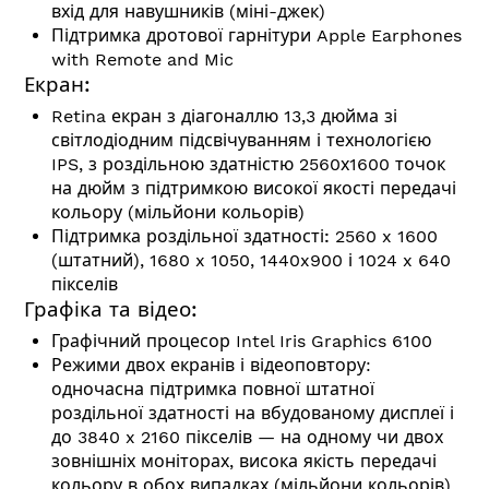
вхід для навушників (міні-джек)
Підтримка дротової гарнітури Apple Earphones
with Remote and Mic
Екран:
Retina екран з діагоналлю 13,3 дюйма зі
світлодіодним підсвічуванням і технологією
IPS, з роздільною здатністю 2560х1600 точок
на дюйм з підтримкою високої якості передачі
кольору (мільйони кольорів)
Підтримка роздільної здатності:
2560 x 1600
(штатний), 1680 x 1050, 1440x900 і 1024 x 640
пікселів
Графіка та відео:
Графічний процесор Intel Iris Graphics 6100
Режими двох екранів і відеоповтору:
одночасна підтримка повної штатної
роздільної здатності на вбудованому дисплеї і
до 3840 x 2160 пікселів — на одному чи двох
зовнішніх моніторах, висока якість передачі
кольору в обох випадках (мільйони кольорів).