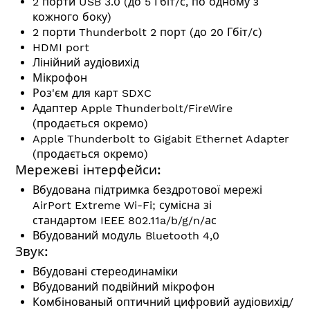
2 порти USB 3.0 (до 5 Гбіт/с, по одному з
кожного боку)
2 порти Thunderbolt 2 порт (до 20 Гбіт/с)
HDMI port
Лінійний аудіовихід
Мікрофон
Роз'єм для карт SDXC
Адаптер Apple Thunderbolt/FireWire
(продається окремо)
Apple Thunderbolt to Gigabit Ethernet Adapter
(продається окремо)
Мережеві інтерфейси:
Вбудована підтримка бездротової мережі
AirPort Extreme Wi-Fi; сумісна зі
стандартом
IEEE 802.11a/b/g/n/ас
Вбудований модуль Bluetooth 4,0
Звук:
Вбудовані стереодинаміки
Вбудований подвійний мікрофон
Комбінованый оптичний цифровий аудіовихід/