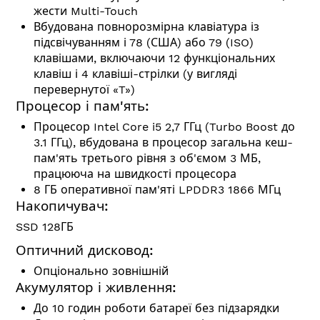
жести Multi-Touch
Вбудована повнорозмірна клавіатура із
підсвічуванням і 78 (США) або 79 (ISO)
клавішами, включаючи 12 функціональних
клавіш і 4 клавіші-стрілки (у вигляді
перевернутої «T»)
Процесор і пам'ять:
Процесор Intel Core i5 2,7 ГГц (Turbo Boost до
3.1 ГГц), вбудована в процесор загальна кеш-
пам'ять третього рівня з об'ємом 3 МБ,
працююча на швидкості процесора
8 ГБ оперативної пам'яті LPDDR3 1866 МГц
Накопичувач:
SSD 128ГБ
Оптичний дисковод:
Опціонально зовнішній
Акумулятор і живлення:
До 10 годин роботи батареї без підзарядки