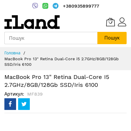
+380935899777
Пошук
Skip
Головна
to
MacBook Pro 13" Retina Dual-Core i5 2.7GHz/8GB/128Gb
Content
SSD/Iris 6100
MacBook Pro 13" Retina Dual-Core I5
2.7GHz/8GB/128Gb SSD/Iris 6100
Артикул
MF839
Перейти
до