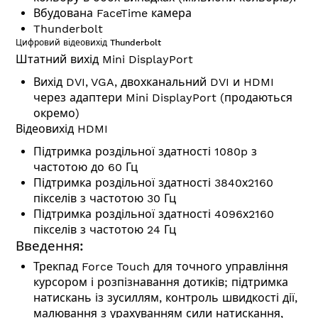
Вбудована FaceTime камера
Thunderbolt
Цифровий відеовихід Thunderbolt
Штатний вихід Mini DisplayPort
Вихід DVI, VGA, двохканальний DVI и HDMI
через адаптери Mini DisplayPort (продаються
окремо)
Відеовихід HDMI
Підтримка роздільної здатності 1080p з
частотою до 60 Гц
Підтримка роздільної здатності 3840х2160
пікселів з частотою 30 Гц
Підтримка роздільної здатності 4096х2160
пікселів з частотою 24 Гц
Введення:
Трекпад Force Touch для точного управління
курсором і розпізнавання дотиків; підтримка
натискань із зусиллям, контроль швидкості дії,
малювання з урахуванням сили натискання,