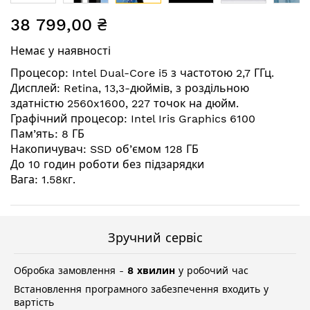
Перейти
38 799,00 ₴
до
початку
Немає у наявності
галереї
зображень
Процесор: Intel Dual-Core i5 з частотою 2,7 ГГц.
Дисплей: Retina, 13,3-дюймів, з роздільною
здатністю 2560x1600, 227 точок на дюйм.
Графічний процесор: Intel Iris Graphics 6100
Пам’ять: 8 ГБ
Накопичувач: SSD об’ємом 128 ГБ
До 10 годин роботи без підзарядки
Вага: 1.58кг.
Зручний сервіс
Обробка замовлення -
8 хвилин
у робочий час
Встановлення програмного забезпечення входить у
вартість