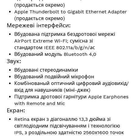
(продається окремо)
Apple Thunderbolt to Gigabit Ethernet Adapter
(продається окремо)
Мережеві інтерфейси:
Вбудована підтримка бездротової мережі
AirPort Extreme Wi-Fi; сумісна зі
стандартом
IEEE 802.11a/b/g/n/ас
Вбудований модуль Bluetooth 4,0
Звук:
Вбудовані стереодинаміки
Вбудований подвійний мікрофон
Комбінованый оптичний цифровий аудіовихід/
вхід для навушників (міні-джек)
Підтримка дротової гарнітури Apple Earphones
with Remote and Mic
Екран:
Retina екран з діагоналлю 13,3 дюйма зі
світлодіодним підсвічуванням і технологією
IPS, з роздільною здатністю 2560х1600 точок