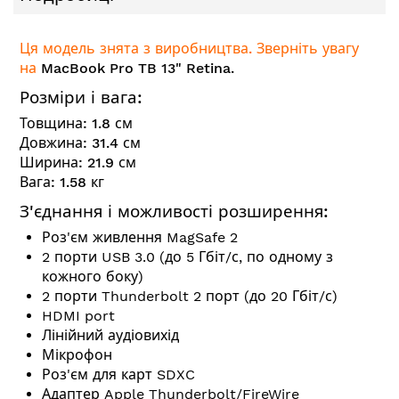
Ця модель знята з виробництва. Зверніть увагу
на
MacBook Pro TB 13" Retina.
Розміри і вага:
Товщина:
1.8
см
Довжина:
31.4
см
Ширина:
21.9
см
Вага:
1.58
кг
З'єднання і можливості розширення:
Роз'єм живлення MagSafe 2
2 порти USB 3.0 (до 5 Гбіт/с, по одному з
кожного боку)
2 порти Thunderbolt 2 порт (до 20 Гбіт/с)
HDMI port
Лінійний аудіовихід
Мікрофон
Роз'єм для карт SDXC
Адаптер Apple Thunderbolt/FireWire