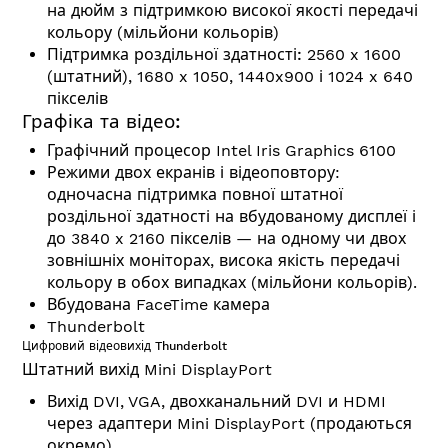
на дюйм з підтримкою високої якості передачі
кольору (мільйони кольорів)
Підтримка роздільної здатності:
2560 x 1600
(штатний), 1680 x 1050, 1440x900 і 1024 x 640
пікселів
Графіка та відео:
Графічний процесор Intel Iris Graphics 6100
Режими двох екранів і відеоповтору:
одночасна підтримка повної штатної
роздільної здатності на вбудованому дисплеї і
до 3840 x 2160 пікселів — на одному чи двох
зовнішніх моніторах, висока якість передачі
кольору в обох випадках (мільйони кольорів).
Вбудована FaceTime камера
Thunderbolt
Цифровий відеовихід Thunderbolt
Штатний вихід Mini DisplayPort
Вихід DVI, VGA, двохканальний DVI и HDMI
через адаптери Mini DisplayPort (продаються
окремо)