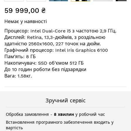
Перейти
59 999,00 ₴
до
початку
Немає у наявності
галереї
зображень
Процесор: Intel Dual-Core i5 з частотою 2,9 ГГц.
Дисплей: Retina, 13,3-дюймів, з роздільною
здатністю 2560x1600, 227 точок на дюйм.
Графічний процесор: Intel Iris Graphics 6100
Пам’ять: 8 ГБ
Накопичувач: SSD об’ємом 512 ГБ
До 10 годин роботи без підзарядки
Вага: 1.58кг.
Зручний сервіс
Обробка замовлення -
8 хвилин
у робочий час
Встановлення програмного забезпечення входить у
вартість