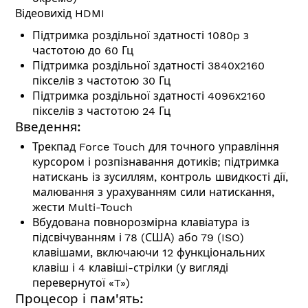
Відеовихід HDMI
Підтримка роздільної здатності 1080p з
частотою до 60 Гц
Підтримка роздільної здатності 3840х2160
пікселів з частотою 30 Гц
Підтримка роздільної здатності 4096х2160
пікселів з частотою 24 Гц
Введення:
Трекпад Force Touch для точного управління
курсором і розпізнавання дотиків; підтримка
натискань із зусиллям, контроль швидкості дії,
малювання з урахуванням сили натискання,
жести Multi-Touch
Вбудована повнорозмірна клавіатура із
підсвічуванням і 78 (США) або 79 (ISO)
клавішами, включаючи 12 функціональних
клавіш і 4 клавіші-стрілки (у вигляді
перевернутої «T»)
Процесор і пам'ять: