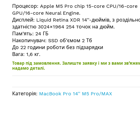
Процесор: Apple M5 Pro chip 15-core CPU/16-core
GPU/16-core Neural Engine.
Дисплей: Liquid Retina XDR 14''-дюймів, з розділь
здатністю 3024×1964 254 точок на дюйм.
Пам’ять: 24 ГБ
Накопичувач: SSD об’ємом 2 Тб
До 22 години роботи без підзарядки
Вага: 1,6 кг.
Товар під замовлення. Залиште заявку і ми з вами зв’яже
надамо деталі.
Категорія:
MacBook Pro 14'' M5 Pro/MAX