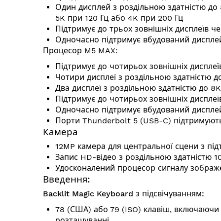
Один дисплей з роздільною здатністю до 
5K при 120 Гц або 4K при 200 Гц
Підтримує до трьох зовнішніх дисплеїв ч
Одночасно підтримує вбудований диспле
Процесор M5 MAX:
Підтримує до чотирьох зовнішніх дисплеї
Чотири дисплеї з роздільною здатністю д
Два дисплеї з роздільною здатністю до 8K
Підтримує до чотирьох зовнішніх дисплеї
Одночасно підтримує вбудований диспле
Порти Thunderbolt 5 (USB-C) підтримують
Камера
12MP камера для центральної сцени з пі
Запис HD-відео з роздільною здатністю 1
Удосконалений процесор сигналу зображ
Введення:
Backlit Magic Keyboard з підсвічуванням:
78 (США) або 79 (ISO) клавіш, включаючи 
розташуванні