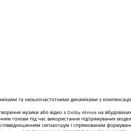
наміками та низькочастотними динаміками з компенсаці
дтворення музики або відео з Dolby Atmos на вбудовани
ням голови під час використання підтримуваних моделе
им співвідношенням сигнал/шум і спрямованим формува