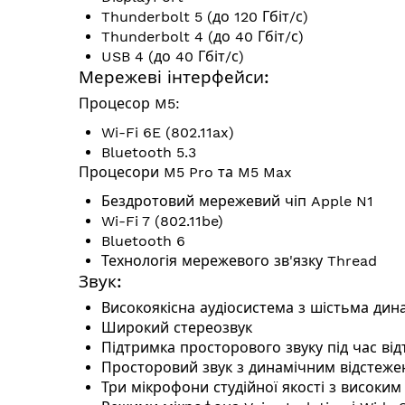
Thunderbolt 5 (до 120 Гбіт/с)
Thunderbolt 4 (до 40 Гбіт/с)
USB 4 (до 40 Гбіт/с)
Мережеві інтерфейси:
Процесор M5:
Wi-Fi 6E (802.11ax)
Bluetooth 5.3
Процесори M5 Pro та M5 Max
Бездротовий мережевий чіп Apple N1
Wi-Fi 7 (802.11be)
Bluetooth 6
Технологія мережевого зв'язку Thread
Звук:
Високоякісна аудіосистема з шістьма ди
Широкий стереозвук
Підтримка просторового звуку під час ві
Просторовий звук з динамічним відстежен
Три мікрофони студійної якості з висок