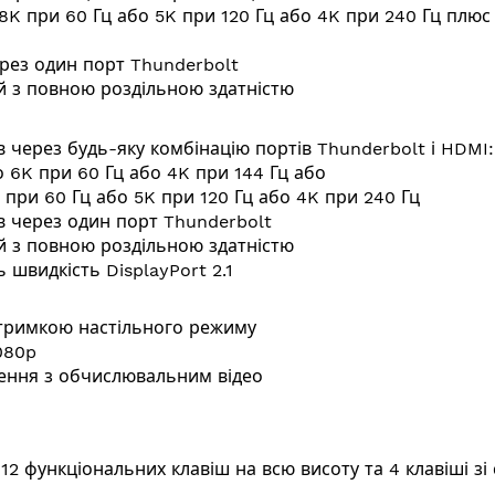
8K при 60 Гц або 5K при 120 Гц або 4K при 240 Гц плюс
ерез один порт Thunderbolt
й з повною роздільною здатністю
в через будь-яку комбінацію портів Thunderbolt і HDMI:
о 6K при 60 Гц або 4K при 144 Гц або
 при 60 Гц або 5K при 120 Гц або 4K при 240 Гц
в через один порт Thunderbolt
й з повною роздільною здатністю
 швидкість DisplayPort 2.1
дтримкою настільного режиму
080p
ення з обчислювальним відео
12 функціональних клавіш на всю висоту та 4 клавіші з