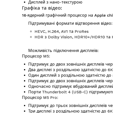
Дисплей з нано-текстурою
Графіка та відео:
16‑ядерний графічний процесор на Apple ch
Підтримувані формати відтворення відео:
HEVC, H.264, AV1 та ProRes
HDR з Dolby Vision, HDR10+/HDR10 та
Можливість підключення дисплеїв:
Процесор M5:
Підтримує до двох зовнішніх дисплеїв чер
Два дисплеї з роздільною здатністю до 6K
Один дисплей з роздільною здатністю до 
Підтримує до двох зовнішніх дисплеїв че
Одночасно підтримує вбудований диспле
Порти Thunderbolt 4 (USB-C) підтримують
Процесор M5 Pro:
Підтримує до трьох зовнішніх дисплеїв че
Три дисплеї з роздільною здатністю до 6K