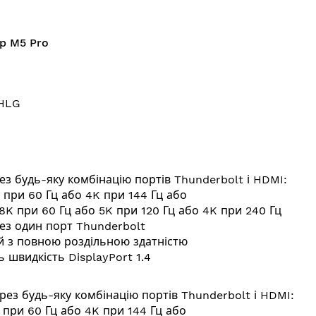
ip M5 Pro
 HLG
ез будь-яку комбінацію портів Thunderbolt і HDMI:
 при 60 Гц або 4K при 144 Гц або
8K при 60 Гц або 5K при 120 Гц або 4K при 240 Гц
рез один порт Thunderbolt
й з повною роздільною здатністю
 швидкість DisplayPort 1.4
рез будь-яку комбінацію портів Thunderbolt і HDMI:
 при 60 Гц або 4K при 144 Гц або