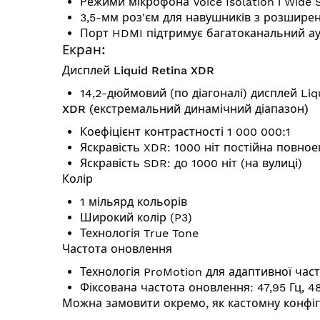
Режими мікрофона Voice Isolation і Wide S
3,5-мм роз'єм для навушників з розшире
Порт HDMI підтримує багатоканальний ау
Екран:
Дисплей Liquid Retina XDR
14,2-дюймовий (по діагоналі) дисплей Liq
XDR (екстремальний динамічний діапазон)
Коефіцієнт контрастності 1 000 000:1
Яскравість XDR: 1000 ніт постійна повное
Яскравість SDR: до 1000 ніт (на вулиці)
Колір
1 мільярд кольорів
Широкий колір (P3)
Технологія True Tone
Частота оновлення
Технологія ProMotion для адаптивної час
Фіксована частота оновлення: 47,95 Гц, 48,
Можна замовити окремо, як кастомну конфіг