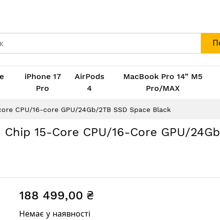
П
e
iPhone 17
AirPods
MacBook Pro 14” M5
M
Pro
4
Pro/MAX
-core CPU/16-core GPU/24Gb/2TB SSD Space Black
o Chip 15-Core CPU/16-Core GPU/24G
188 499,00 ₴
Немає у наявності