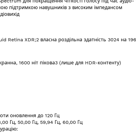
pectrum для покращення чіткості голосу під час аудіо- 
ною підтримкою навушників з високим імпедансом
діовихід
uid Retina XDR;2 власна роздільна здатність 3024 на 19
кранна, 1600 ніт пікова3 (лише для HDR-контенту)
тоти оновлення до 120 Гц
00 Гц, 50,00 Гц, 59,94 Гц, 60,00 Гц
урацію: