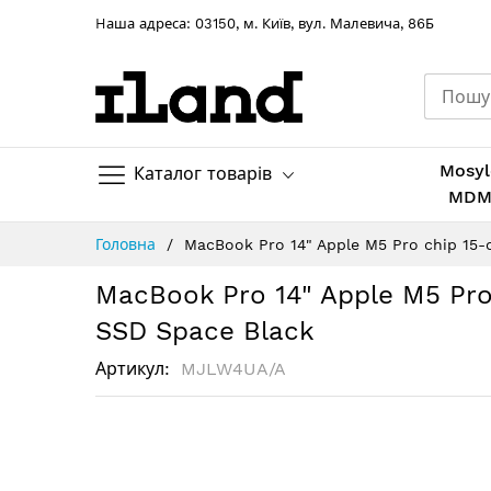
Hаша адреса: 03150, м. Київ, вул. Малевича, 86Б
Mosyl
Каталог товарів
MD
Skip
Головна
MacBook Pro 14" Apple M5 Pro chip 15
to
Content
MacBook Pro 14" Apple M5 Pr
SSD Space Black
Артикул
MJLW4UA/A
Перейти
до
кінця