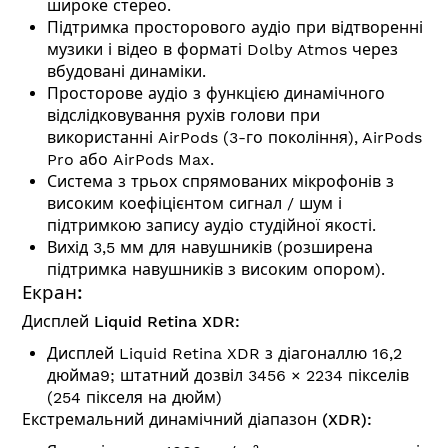
широке стерео.
Підтримка просторового аудіо при відтворенні
музики і відео в форматі Dolby Atmos через
вбудовані динаміки.
Просторове аудіо з функцією динамічного
відслідковування рухів голови при
використанні AirPods (3-го покоління), AirPods
Pro або AirPods Max.
Система з трьох спрямованих мікрофонів з
високим коефіцієнтом сигнал / шум і
підтримкою запису аудіо студійної якості.
Вихід 3,5 мм для навушників (розширена
підтримка навушників з високим опором).
Екран:
Дисплей Liquid Retina XDR:
Дисплей Liquid Retina XDR з діагоналлю 16,2
дюйма9; штатний дозвіл 3456 × 2234 пікселів
(254 пікселя на дюйм)
Екстремальний динамічний діапазон (XDR):