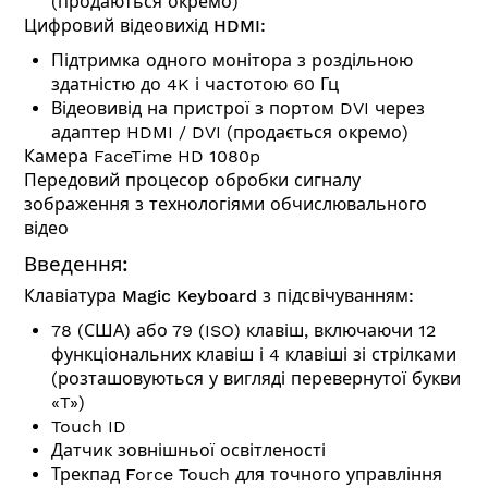
(продаються окремо)
Цифровий відеовихід HDMI:
Підтримка одного монітора з роздільною
здатністю до 4K і частотою 60 Гц
Відеовивід на пристрої з портом DVI через
адаптер HDMI / DVI (продається окремо)
Камера FaceTime HD 1080p
Передовий процесор обробки сигналу
зображення з технологіями обчислювального
відео
Введення:
Клавіатура Magic Keyboard з підсвічуванням:
78 (США) або 79 (ISO) клавіш, включаючи 12
функціональних клавіш і 4 клавіші зі стрілками
(розташовуються у вигляді перевернутої букви
«T»)
Touch ID
Датчик зовнішньої освітленості
Трекпад Force Touch для точного управління