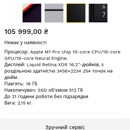
Перейти
105 999,00 ₴
до
початку
Немає у наявності
галереї
зображень
Процесор: Apple M1 Pro chip 10-core CPU/16-core
GPU/16-core Neural Engine.
Дисплей: Liquid Retina XDR 16.2''-дюймів, з
роздільною здатністю 3456×2234 254 точок на
дюйм.
Пам’ять: 16 ГБ
Накопичувач: SSD об’ємом 512 Гб
До 21 години роботи без підзарядки
Вага: 2,15 кг.
Зручний сервіс