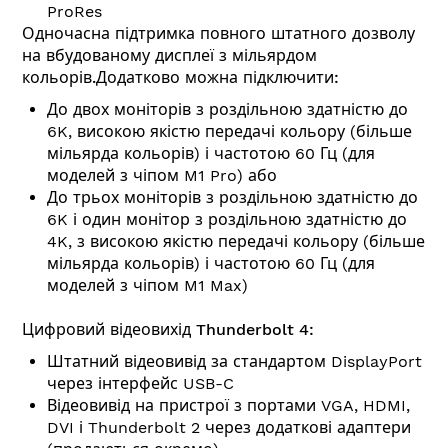
ProRes
Одночасна підтримка повного штатного дозволу
на вбудованому дисплеї з мільярдом
кольорів.Додатково можна підключити:
До двох моніторів з роздільною здатністю до
6K, високою якістю передачі кольору (більше
мільярда кольорів) і частотою 60 Гц (для
моделей з чіпом M1 Pro) або
До трьох моніторів з роздільною здатністю до
6K і один монітор з роздільною здатністю до
4K, з високою якістю передачі кольору (більше
мільярда кольорів) і частотою 60 Гц (для
моделей з чіпом M1 Max)
Цифровий відеовихід Thunderbolt 4:
Штатний відеовивід за стандартом DisplayPort
через інтерфейс USB-C
Відеовивід на пристрої з портами VGA, HDMI,
DVI і Thunderbolt 2 через додаткові адаптери