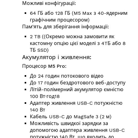
Можливі конфігурації:
64 ГБ або 128 ГБ (M5 Max з 40-ядерним
графічним процесором)
Пам'ять для зберігання інформації:
2 TB (
(Окремо можна замовити як
кастомну опцію цієї моделі з 4TБ або 8
ТБ SSD)
Акумулятор і живлення:
Процесор M5 Pro:
До 24 годин потокового відео
До 17 годин бездротового веб-доступу
Літій-полімерний акумулятор ємністю
100 Вт·год18
Адаптер живлення USB-C потужністю
140 Вт
Кабель USB-C до MagSafe 3 (2 м)
Можливість швидкої зарядки за
допомогою адаптера живлення USB-C
потужністю 140 Вт, що входить до