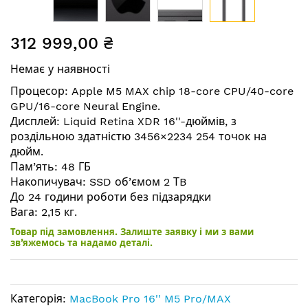
Перейти
312 999,00 ₴
до
початку
Немає у наявності
галереї
зображень
Процесор: Apple M5 MAX chip 18-core CPU/40-core
GPU/16-core Neural Engine.
Дисплей: Liquid Retina XDR 16''-дюймів, з
роздільною здатністю 3456×2234 254 точок на
дюйм.
Пам’ять: 48 ГБ
Накопичувач: SSD об’ємом 2 ТB
До 24 години роботи без підзарядки
Вага: 2,15 кг.
Товар під замовлення. Залиште заявку і ми з вами
зв’яжемось та надамо деталі.
Категорія:
MacBook Pro 16'' M5 Pro/MAX