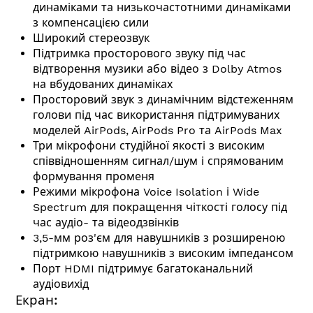
динаміками та низькочастотними динаміками
з компенсацією сили
Широкий стереозвук
Підтримка просторового звуку під час
відтворення музики або відео з Dolby Atmos
на вбудованих динаміках
Просторовий звук з динамічним відстеженням
голови під час використання підтримуваних
моделей AirPods, AirPods Pro та AirPods Max
Три мікрофони студійної якості з високим
співвідношенням сигнал/шум і спрямованим
формування променя
Режими мікрофона Voice Isolation і Wide
Spectrum для покращення чіткості голосу під
час аудіо- та відеодзвінків
3,5-мм роз'єм для навушників з розширеною
підтримкою навушників з високим імпедансом
Порт HDMI підтримує багатоканальний
аудіовихід
Екран: