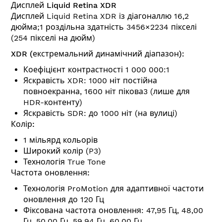
Дисплей Liquid Retina XDR
Дисплей Liquid Retina XDR із діагоналлю 16,2
дюйма;1 роздільна здатність 3456×2234 пікселі
(254 пікселі на дюйм)
XDR (екстремальний динамічний діапазон):
Коефіцієнт контрастності 1 000 000:1
Яскравість XDR: 1000 ніт постійна
повноекранна, 1600 ніт пікова3 (лише для
HDR-контенту)
Яскравість SDR: до 1000 ніт (на вулиці)
Колір:
1 мільярд кольорів
Широкий колір (P3)
Технологія True Tone
Частота оновлення:
Технологія ProMotion для адаптивної частоти
оновлення до 120 Гц
Фіксована частота оновлення: 47,95 Гц, 48,00
Гц, 50,00 Гц, 59,94 Гц, 60,00 Гц