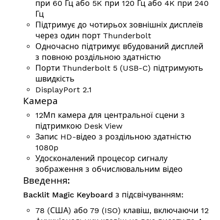
при 60 Гц або 5K при 120 Гц або 4K при 240
Гц
Підтримує до чотирьох зовнішніх дисплеїв
через один порт Thunderbolt
Одночасно підтримує вбудований дисплей
з повною роздільною здатністю
Порти Thunderbolt 5 (USB-C) підтримують
швидкість
DisplayPort 2.1
Камера
12Мп камера для центральної сцени з
підтримкою Desk View
Запис HD-відео з роздільною здатністю
1080p
Удосконалений процесор сигналу
зображення з обчислювальним відео
Введення:
Backlit Magic Keyboard з підсвічуванням:
78 (США) або 79 (ISO) клавіш, включаючи 12