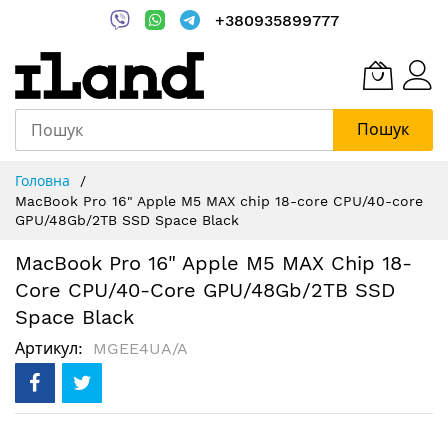
+380935899777
Пошук
Skip
Головна
to
MacBook Pro 16" Apple M5 MAX chip 18-core CPU/40-core
Content
GPU/48Gb/2TB SSD Space Black
MacBook Pro 16" Apple M5 MAX Chip 18-
Core CPU/40-Core GPU/48Gb/2TB SSD
Space Black
Артикул
MGEE4UA/A
Перейти