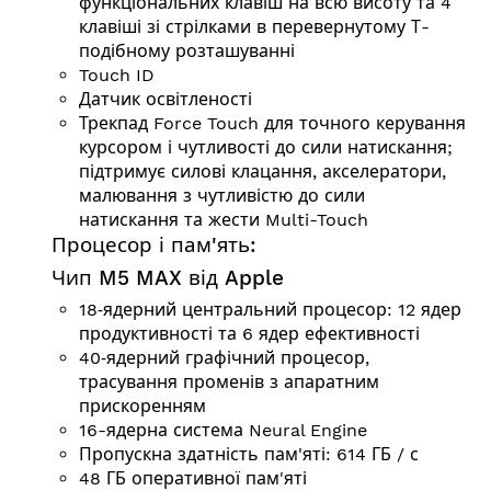
функціональних клавіш на всю висоту та 4
клавіші зі стрілками в перевернутому Т-
подібному розташуванні
Touch ID
Датчик освітленості
Трекпад Force Touch для точного керування
курсором і чутливості до сили натискання;
підтримує силові клацання, акселератори,
малювання з чутливістю до сили
натискання та жести Multi-Touch
Процесор і пам'ять:
Чип M5 MAX від Apple
18‑ядерний центральний процесор: 12 ядер
продуктивності та 6 ядер ефективності
40‑ядерний графічний процесор,
трасування променів з апаратним
прискоренням
16-ядерна система Neural Engine
Пропускна здатність пам'яті: 614 ГБ / с
48 ГБ оперативної пам'яті