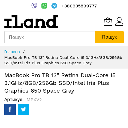
+380935899777
Пошук
Skip
Головна
to
MacBook Pro TB 13" Retina Dual-Core i5 3.1GHz/8GB/256Gb
Content
SSD/Intel Iris Plus Graphics 650 Space Gray
MacBook Pro TB 13" Retina Dual-Core I5
3.1GHz/8GB/256Gb SSD/Intel Iris Plus
Graphics 650 Space Gray
Артикул
MPXV2
Перейти