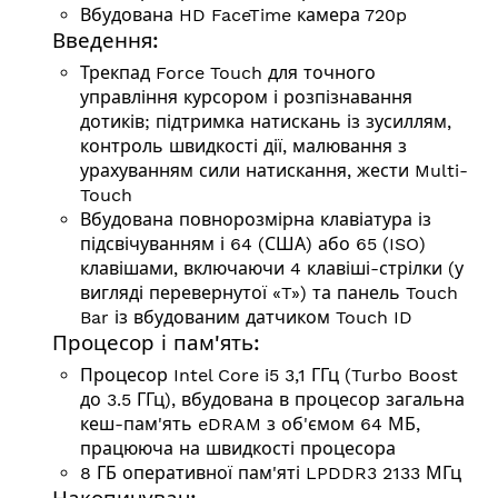
Вбудована HD FaceTime камера 720p
Введення:
Трекпад Force Touch для точного
управління курсором і розпізнавання
дотиків; підтримка натискань із зусиллям,
контроль швидкості дії, малювання з
урахуванням сили натискання, жести Multi-
Touch
Вбудована повнорозмірна клавіатура із
підсвічуванням і 64 (США) або 65 (ISO)
клавішами, включаючи 4 клавіші-стрілки (у
вигляді перевернутої «T») та панель Touch
Bar із вбудованим датчиком Touch ID
Процесор і пам'ять:
Процесор Intel Core i5 3,1 ГГц (Turbo Boost
до 3.5 ГГц), вбудована в процесор загальна
кеш-пам'ять eDRAM з об'ємом 64 МБ,
працююча на швидкості процесора
8 ГБ оперативної пам'яті LPDDR3 2133 МГц