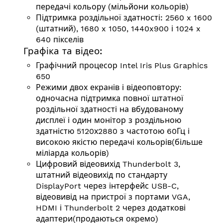
передачі кольору (мільйони кольорів)
Підтримка роздільної здатності:
2560 x 1600
(штатний), 1680 x 1050, 1440x900 і 1024 x
640 пікселів
Графіка та відео:
Графічний процесор Intel Iris Plus Graphics
650
Режими двох екранів і відеоповтору:
одночасна підтримка повної штатної
роздільної здатності на вбудованому
дисплеї і один монітор з роздільною
здатністю 5120х2880 з частотою 60Гц і
високою якістю передачі кольорів(більше
міліарда кольорів)
Цифровий відеовихід Thunderbolt 3,
штатний відеовихід по стандарту
DisplayPort через інтерфейс USB-C,
відеовивід на пристрої з портами VGA,
HDMI і Thunderbolt 2 через додаткові
адаптери(продаються окремо)