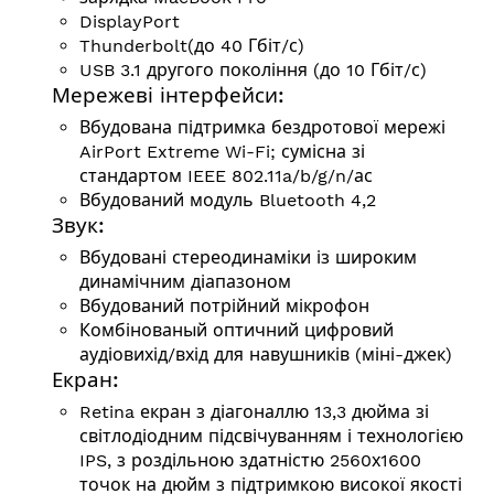
DisplayPort
Thunderbolt(до 40 Гбіт/с)
USB 3.1 другого покоління (до 10 Гбіт/с)
Мережеві інтерфейси:
Вбудована підтримка бездротової мережі
AirPort Extreme Wi-Fi; сумісна зі
стандартом
IEEE 802.11a/b/g/n/ас
Вбудований модуль Bluetooth 4,2
Звук:
Вбудовані стереодинаміки із широким
динамічним діапазоном
Вбудований потрійний мікрофон
Комбінованый оптичний цифровий
аудіовихід/вхід для навушників (міні-джек)
Екран:
Retina екран з діагоналлю 13,3 дюйма зі
світлодіодним підсвічуванням і технологією
IPS, з роздільною здатністю 2560х1600
точок на дюйм з підтримкою високої якості