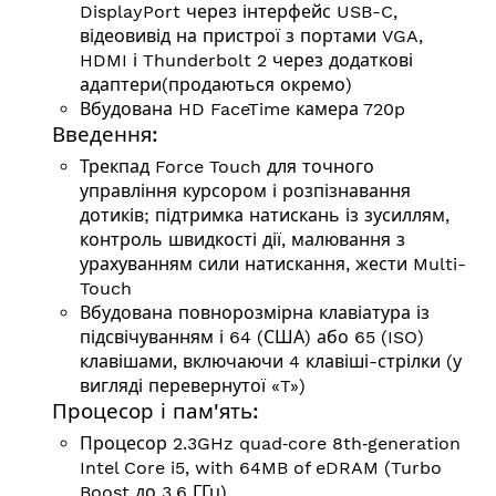
DisplayPort через інтерфейс USB-C,
відеовивід на пристрої з портами VGA,
HDMI і Thunderbolt 2 через додаткові
адаптери(продаються окремо)
Вбудована HD FaceTime камера 720p
Введення:
Трекпад Force Touch для точного
управління курсором і розпізнавання
дотиків; підтримка натискань із зусиллям,
контроль швидкості дії, малювання з
урахуванням сили натискання, жести Multi-
Touch
Вбудована повнорозмірна клавіатура із
підсвічуванням і 64 (США) або 65 (ISO)
клавішами, включаючи 4 клавіші-стрілки (у
вигляді перевернутої «T»)
Процесор і пам'ять:
Процесор 2.3GHz quad‑core 8th‑generation
Intel Core i5, with 64MB of eDRAM (Turbo
Boost до 3.6 ГГц)