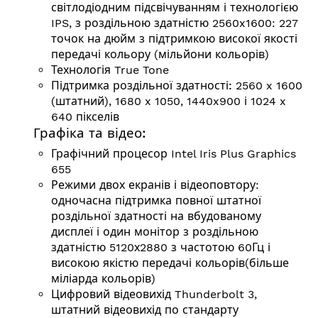
світлодіодним підсвічуванням і технологією
IPS, з роздільною здатністю 2560x1600: 227
точок на дюйм з підтримкою високої якості
передачі кольору (мільйони кольорів)
Технологія True Tone
Підтримка роздільної здатності:
2560 x 1600
(штатний), 1680 x 1050, 1440x900 і 1024 x
640 пікселів
Графіка та відео:
Графічний процесор Intel Iris Plus Graphics
655
Режими двох екранів і відеоповтору:
одночасна підтримка повної штатної
роздільної здатності на вбудованому
дисплеї і один монітор з роздільною
здатністю 5120х2880 з частотою 60Гц і
високою якістю передачі кольорів(більше
міліарда кольорів)
Цифровий відеовихід Thunderbolt 3,
штатний відеовихід по стандарту