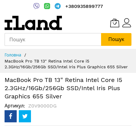
+380935899777
Пошук
Skip
Головна
to
MacBook Pro TB 13" Retina Intel Core i5
Content
2.3GHz/16Gb/256Gb SSD/Intel Iris Plus Graphics 655 Silver
MacBook Pro TB 13" Retina Intel Core I5
2.3GHz/16Gb/256Gb SSD/Intel Iris Plus
Graphics 655 Silver
Артикул
Z0V9000DG
Перейти