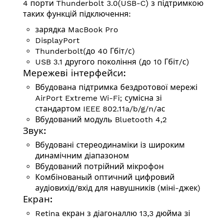
4 порти Thunderbolt 3.0(USB-C) з підтримкою
таких функцій підключення:
зарядка MacBook Pro
DisplayPort
Thunderbolt(до 40 Гбіт/с)
USB 3.1 другого покоління (до 10 Гбіт/с)
Мережеві інтерфейси:
Вбудована підтримка бездротової мережі
AirPort Extreme Wi-Fi; сумісна зі
стандартом
IEEE 802.11a/b/g/n/ас
Вбудований модуль Bluetooth 4,2
Звук:
Вбудовані стереодинаміки із широким
динамічним діапазоном
Вбудований потрійний мікрофон
Комбінованый оптичний цифровий
аудіовихід/вхід для навушників (міні-джек)
Екран:
Retina екран з діагоналлю 13,3 дюйма зі