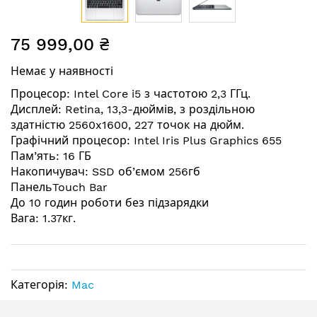
Перейти
75 999,00 ₴
до
початку
Немає у наявності
галереї
зображень
Процесор: Intel Core i5 з частотою 2,3 ГГц.
Дисплей: Retina, 13,3-дюймів, з роздільною
здатністю 2560x1600, 227 точок на дюйм.
Графічний процесор: Intel Iris Plus Graphics 655
Пам’ять: 16 ГБ
Накопичувач: SSD об’ємом 256гб
ПанельTouch Bar
До 10 годин роботи без підзарядки
Вага: 1.37кг.
Категорія:
Mac