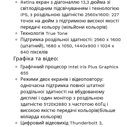
Retina екран з діагоналлю 13,3 дюйма зі
світлодіодним підсвічуванням і технологією
IPS, з роздільною здатністю 2560x1600: 227
точок на дюйм з підтримкою високої якості
передачі кольору (мільйони кольорів)
Технологія True Tone
Підтримка роздільної здатності:
2560 x 1600
(штатний), 1680 x 1050, 1440x900 і 1024 x
640 пікселів
Графіка та відео:
Графічний процесор Intel Iris Plus Graphics
655
Режими двох екранів і відеоповтору:
одночасна підтримка повної штатної
роздільної здатності на вбудованому
дисплеї і один монітор з роздільною
здатністю 5120х2880 з частотою 60Гц і
високою якістю передачі кольорів(більше
міліарда кольорів)
Цифровий відеовихід Thunderbolt 3,