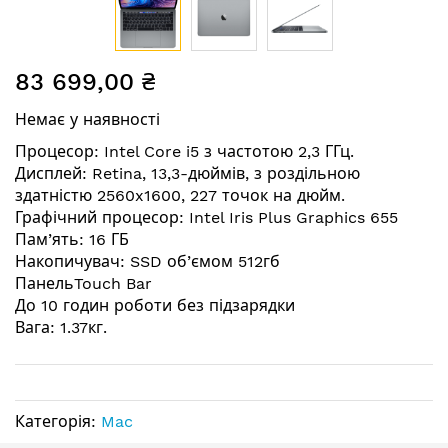
Перейти
83 699,00 ₴
до
початку
Немає у наявності
галереї
зображень
Процесор: Intel Core i5 з частотою 2,3 ГГц.
Дисплей: Retina, 13,3-дюймів, з роздільною
здатністю 2560x1600, 227 точок на дюйм.
Графічний процесор: Intel Iris Plus Graphics 655
Пам’ять: 16 ГБ
Накопичувач: SSD об’ємом 512гб
ПанельTouch Bar
До 10 годин роботи без підзарядки
Вага: 1.37кг.
Категорія:
Mac