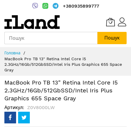
+380935899777
Пошук
Skip
Головна
to
MacBook Pro TB 13" Retina Intel Core i5
Content
2.3GHz/16Gb/512GbSSD/Intel Iris Plus Graphics 655 Space
Gray
MacBook Pro TB 13" Retina Intel Core I5
2.3GHz/16Gb/512GbSSD/Intel Iris Plus
Graphics 655 Space Gray
Артикул
Z0V8000LW