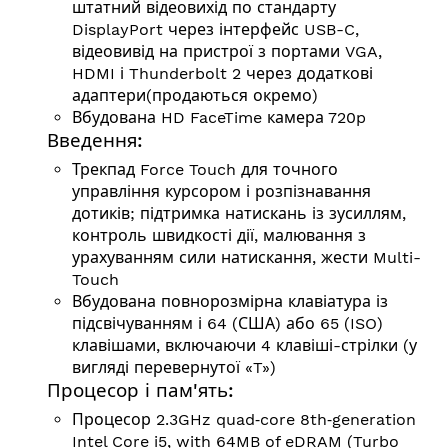
штатний відеовихід по стандарту
DisplayPort через інтерфейс USB-C,
відеовивід на пристрої з портами VGA,
HDMI і Thunderbolt 2 через додаткові
адаптери(продаються окремо)
Вбудована HD FaceTime камера 720p
Введення:
Трекпад Force Touch для точного
управління курсором і розпізнавання
дотиків; підтримка натискань із зусиллям,
контроль швидкості дії, малювання з
урахуванням сили натискання, жести Multi-
Touch
Вбудована повнорозмірна клавіатура із
підсвічуванням і 64 (США) або 65 (ISO)
клавішами, включаючи 4 клавіші-стрілки (у
вигляді перевернутої «T»)
Процесор і пам'ять:
Процесор 2.3GHz quad‑core 8th‑generation
Intel Core i5, with 64MB of eDRAM (Turbo