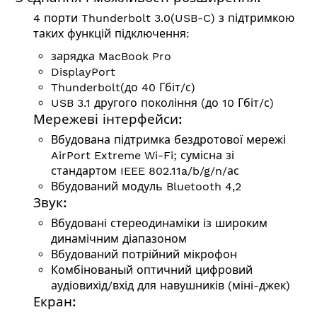
4 порти Thunderbolt 3.0(USB-C) з підтримкою
таких функцій підключення:
зарядка MacBook Pro
DisplayPort
Thunderbolt(до 40 Гбіт/с)
USB 3.1 другого покоління (до 10 Гбіт/с)
Мережеві інтерфейси:
Вбудована підтримка бездротової мережі
AirPort Extreme Wi-Fi; сумісна зі
стандартом
IEEE 802.11a/b/g/n/ас
Вбудований модуль Bluetooth 4,2
Звук:
Вбудовані стереодинаміки із широким
динамічним діапазоном
Вбудований потрійний мікрофон
Комбінованый оптичний цифровий
аудіовихід/вхід для навушників (міні-джек)
Екран: