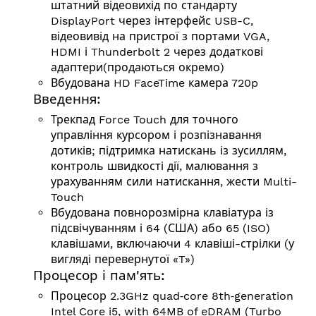
штатний відеовихід по стандарту
DisplayPort через інтерфейс USB-C,
відеовивід на пристрої з портами VGA,
HDMI і Thunderbolt 2 через додаткові
адаптери(продаються окремо)
Вбудована HD FaceTime камера 720p
Введення:
Трекпад Force Touch для точного
управління курсором і розпізнавання
дотиків; підтримка натискань із зусиллям,
контроль швидкості дії, малювання з
урахуванням сили натискання, жести Multi-
Touch
Вбудована повнорозмірна клавіатура із
підсвічуванням і 64 (США) або 65 (ISO)
клавішами, включаючи 4 клавіші-стрілки (у
вигляді перевернутої «T»)
Процесор і пам'ять:
Процесор 2.3GHz quad‑core 8th‑generation
Intel Core i5, with 64MB of eDRAM (Turbo