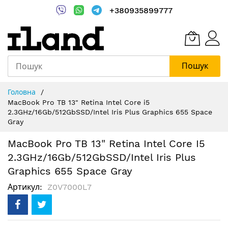
+380935899777
Пошук
Skip
Головна
to
MacBook Pro TB 13" Retina Intel Core i5
Content
2.3GHz/16Gb/512GbSSD/Intel Iris Plus Graphics 655 Space
Gray
MacBook Pro TB 13" Retina Intel Core I5
2.3GHz/16Gb/512GbSSD/Intel Iris Plus
Graphics 655 Space Gray
Артикул
Z0V7000L7