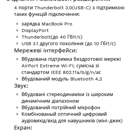
4 порти Thunderbolt 3.0(USB-C) з підтримкою
таких функцій підключення:
зарядка MacBook Pro
DisplayPort
Thunderbolt(до 40 Гбіт/с)
USB 3.1 другого покоління (до 10 Гбіт/с)
Мережеві інтерфейси:
Вбудована підтримка бездротової мережі
AirPort Extreme Wi-Fi; сумісна зі
стандартом
IEEE 802.11a/b/g/n/ас
Вбудований модуль Bluetooth 4,2
Звук:
Вбудовані стереодинаміки із широким
динамічним діапазоном
Вбудований потрійний мікрофон
Комбінованый оптичний цифровий
аудіовихід/вхід для навушників (міні-джек)
Екран: