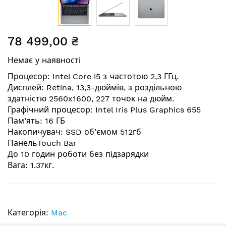
Перейти
78 499,00 ₴
до
початку
Немає у наявності
галереї
зображень
Процесор: Intel Core i5 з частотою 2,3 ГГц.
Дисплей: Retina, 13,3-дюймів, з роздільною
здатністю 2560x1600, 227 точок на дюйм.
Графічний процесор: Intel Iris Plus Graphics 655
Пам’ять: 16 ГБ
Накопичувач: SSD об’ємом 512гб
ПанельTouch Bar
До 10 годин роботи без підзарядки
Вага: 1.37кг.
Категорія:
Mac