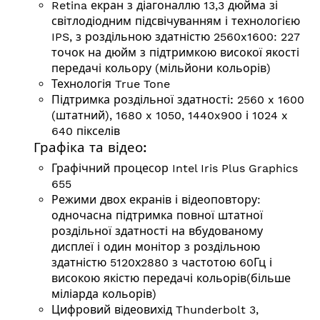
Retina екран з діагоналлю 13,3 дюйма зі
світлодіодним підсвічуванням і технологією
IPS, з роздільною здатністю 2560x1600: 227
точок на дюйм з підтримкою високої якості
передачі кольору (мільйони кольорів)
Технологія True Tone
Підтримка роздільної здатності:
2560 x 1600
(штатний), 1680 x 1050, 1440x900 і 1024 x
640 пікселів
Графіка та відео:
Графічний процесор Intel Iris Plus Graphics
655
Режими двох екранів і відеоповтору:
одночасна підтримка повної штатної
роздільної здатності на вбудованому
дисплеї і один монітор з роздільною
здатністю 5120х2880 з частотою 60Гц і
високою якістю передачі кольорів(більше
міліарда кольорів)
Цифровий відеовихід Thunderbolt 3,