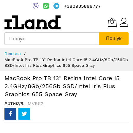
+380935899777
Пошук
Skip
Головна
to
MacBook Pro TB 13" Retina Intel Core i5 2.4GHz/8Gb/256Gb
Content
SSD/Intel Iris Plus Graphics 655 Space Gray
MacBook Pro TB 13" Retina Intel Core I5
2.4GHz/8Gb/256Gb SSD/Intel Iris Plus
Graphics 655 Space Gray
Артикул
MV962
Перейти