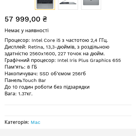
Перейти
57 999,00 ₴
до
початку
Немає у наявності
галереї
зображень
Процесор: Intel Core i5 з частотою 2,4 ГГц.
Дисплей: Retina, 13,3-дюймів, з роздільною
здатністю 2560x1600, 227 точок на дюйм.
Графічний процесор: Intel Iris Plus Graphics 655
Пам’ять: 8 ГБ
Накопичувач: SSD об’ємом 256гб
ПанельTouch Bar
До 10 годин роботи без підзарядки
Вага: 1.37кг.
Категорія:
Mac