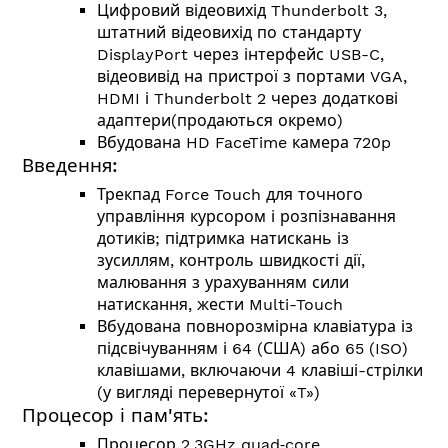
Цифровий відеовихід Thunderbolt 3,
штатний відеовихід по стандарту
DisplayPort через інтерфейс USB-C,
відеовивід на пристрої з портами VGA,
HDMI і Thunderbolt 2 через додаткові
адаптери(продаються окремо)
Вбудована HD FaceTime камера 720p
Введення:
Трекпад Force Touch для точного
управління курсором і розпізнавання
дотиків; підтримка натискань із
зусиллям, контроль швидкості дії,
малювання з урахуванням сили
натискання, жести Multi-Touch
Вбудована повнорозмірна клавіатура із
підсвічуванням і 64 (США) або 65 (ISO)
клавішами, включаючи 4 клавіші-стрілки
(у вигляді перевернутої «T»)
Процесор і пам'ять:
Процесор 2.3GHz quad‑core