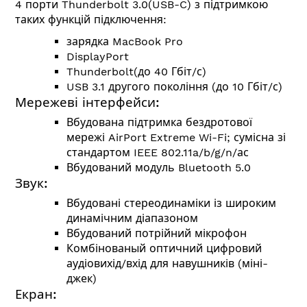
4 порти Thunderbolt 3.0(USB-C) з підтримкою
таких функцій підключення:
зарядка MacBook Pro
DisplayPort
Thunderbolt(до 40 Гбіт/с)
USB 3.1 другого покоління (до 10 Гбіт/с)
Мережеві інтерфейси:
Вбудована підтримка бездротової
мережі AirPort Extreme Wi-Fi; сумісна зі
стандартом
IEEE 802.11a/b/g/n/ас
Вбудований модуль Bluetooth 5.0
Звук:
Вбудовані стереодинаміки із широким
динамічним діапазоном
Вбудований потрійний мікрофон
Комбінованый оптичний цифровий
аудіовихід/вхід для навушників (міні-
джек)
Екран: