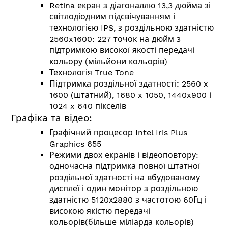
Retina екран з діагоналлю 13,3 дюйма зі
світлодіодним підсвічуванням і
технологією IPS, з роздільною здатністю
2560x1600: 227 точок на дюйм з
підтримкою високої якості передачі
кольору (мільйони кольорів)
Технологія True Tone
Підтримка роздільної здатності:
2560 x
1600 (штатний), 1680 x 1050, 1440x900 і
1024 x 640 пікселів
Графіка та відео:
Графічний процесор Intel Iris Plus
Graphics 655
Режими двох екранів і відеоповтору:
одночасна підтримка повної штатної
роздільної здатності на вбудованому
дисплеї і один монітор з роздільною
здатністю 5120х2880 з частотою 60Гц і
високою якістю передачі
кольорів(більше міліарда кольорів)