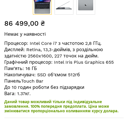
Перейти
86 499,00 ₴
до
початку
Немає у наявності
галереї
зображень
Процесор: Intel Core i7 з частотою 2,8 ГГц.
Дисплей: Retina, 13,3-дюймів, з роздільною
здатністю 2560x1600, 227 точок на дюйм.
Графічний процесор: Intel Iris Plus Graphics 655
Пам’ять: 16 ГБ
Накопичувач: SSD об’ємом 512гб
ПанельTouch Bar
До 10 годин роботи без підзарядки
Вага: 1.37кг.
Даний товар можливий тільки під індивідуальне
замовлення. 100% попередня предоплата. Ціна може
змінюватися пропорціонально коливанням курсу долара.