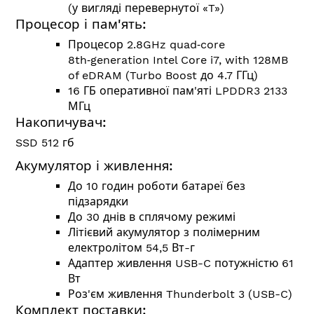
(у вигляді перевернутої «T»)
Процесор і пам'ять:
Процесор 2.8GHz quad‑core
8th‑generation Intel Core i7, with 128MB
of eDRAM (Turbo Boost до 4.7 ГГц)
16 ГБ оперативної пам'яті LPDDR3 2133
МГц
Накопичувач:
SSD 512 гб
Акумулятор і живлення:
До 10 годин роботи батареї без
підзарядки
До 30 днів в сплячому режимі
Літієвий акумулятор з полімерним
електролітом 54,5 Вт-г
Адаптер живлення USB-C потужністю 61
Вт
Роз'єм живлення Thunderbolt 3 (USB-C)
Комплект поставки: