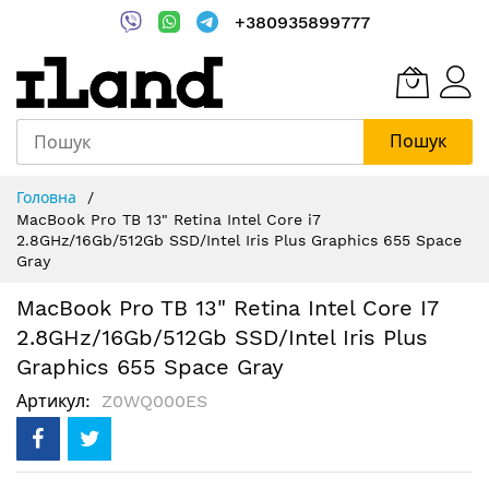
+380935899777
Пошук
Skip
Головна
to
MacBook Pro TB 13" Retina Intel Core i7
Content
2.8GHz/16Gb/512Gb SSD/Intel Iris Plus Graphics 655 Space
Gray
MacBook Pro TB 13" Retina Intel Core I7
2.8GHz/16Gb/512Gb SSD/Intel Iris Plus
Graphics 655 Space Gray
Артикул
Z0WQ000ES