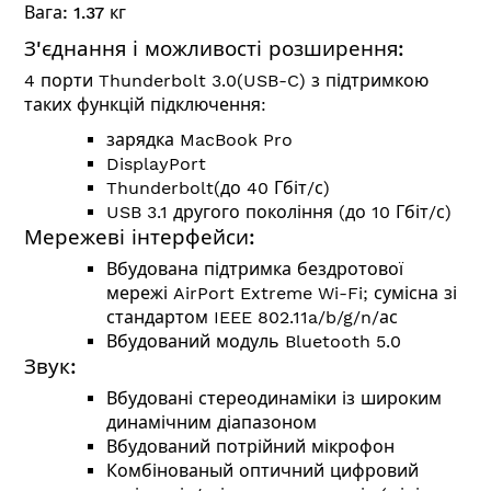
Вага:
1.37
кг
З'єднання і можливості розширення:
4 порти Thunderbolt 3.0(USB-C) з підтримкою
таких функцій підключення:
зарядка MacBook Pro
DisplayPort
Thunderbolt(до 40 Гбіт/с)
USB 3.1 другого покоління (до 10 Гбіт/с)
Мережеві інтерфейси:
Вбудована підтримка бездротової
мережі AirPort Extreme Wi-Fi; сумісна зі
стандартом
IEEE 802.11a/b/g/n/ас
Вбудований модуль Bluetooth 5.0
Звук:
Вбудовані стереодинаміки із широким
динамічним діапазоном
Вбудований потрійний мікрофон
Комбінованый оптичний цифровий