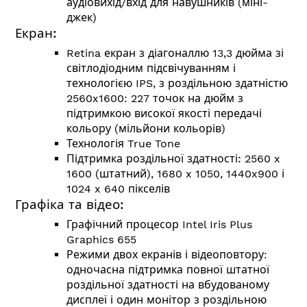
аудіовихід/вхід для навушників (міні-
джек)
Екран:
Retina екран з діагоналлю 13,3 дюйма зі
світлодіодним підсвічуванням і
технологією IPS, з роздільною здатністю
2560x1600: 227 точок на дюйм з
підтримкою високої якості передачі
кольору (мільйони кольорів)
Технологія True Tone
Підтримка роздільної здатності:
2560 x
1600 (штатний), 1680 x 1050, 1440x900 і
1024 x 640 пікселів
Графіка та відео:
Графічний процесор Intel Iris Plus
Graphics 655
Режими двох екранів і відеоповтору:
одночасна підтримка повної штатної
роздільної здатності на вбудованому
дисплеї і один монітор з роздільною