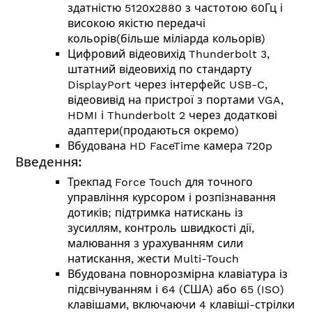
здатністю 5120х2880 з частотою 60Гц і
високою якістю передачі
кольорів(більше міліарда кольорів)
Цифровий відеовихід Thunderbolt 3,
штатний відеовихід по стандарту
DisplayPort через інтерфейс USB-C,
відеовивід на пристрої з портами VGA,
HDMI і Thunderbolt 2 через додаткові
адаптери(продаються окремо)
Вбудована HD FaceTime камера 720p
Введення:
Трекпад Force Touch для точного
управління курсором і розпізнавання
дотиків; підтримка натискань із
зусиллям, контроль швидкості дії,
малювання з урахуванням сили
натискання, жести Multi-Touch
Вбудована повнорозмірна клавіатура із
підсвічуванням і 64 (США) або 65 (ISO)
клавішами, включаючи 4 клавіші-стрілки