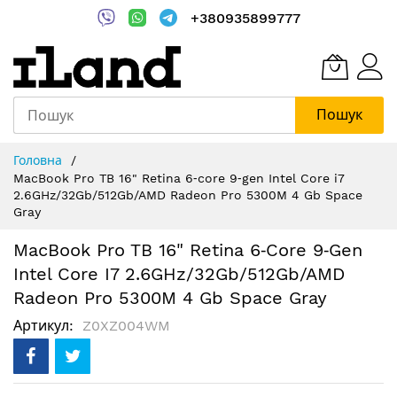
+380935899777
Пошук
Skip
Головна
to
MacBook Pro TB 16" Retina 6‑core 9‑gen Intel Core i7
Content
2.6GHz/32Gb/512Gb/AMD Radeon Pro 5300M 4 Gb Space
Gray
MacBook Pro TB 16" Retina 6‑core 9‑gen
Intel Core I7 2.6GHz/32Gb/512Gb/AMD
Radeon Pro 5300M 4 Gb Space Gray
Артикул
Z0XZ004WM