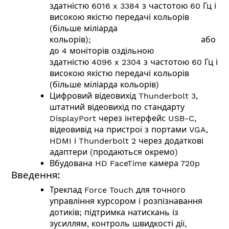
здатністю 6016 x 3384 з частотою 60 Гц і
високою якістю передачі кольорів
(більше міліарда
кольорів); або
до 4 моніторів оздільною
здатністю 4096 x 2304 з частотою 60 Гц і
високою якістю передачі кольорів
(більше міліарда кольорів)
Цифровий відеовихід Thunderbolt 3,
штатний відеовихід по стандарту
DisplayPort через інтерфейс USB-C,
відеовивід на пристрої з портами VGA,
HDMI і Thunderbolt 2 через додаткові
адаптери (продаються окремо)
Вбудована HD FaceTime камера 720p
Введення:
Трекпад Force Touch для точного
управління курсором і розпізнавання
дотиків; підтримка натискань із
зусиллям, контроль швидкості дії,