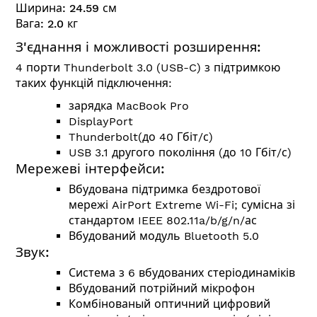
Ширина:
24.59
см
Вага:
2.0
кг
З'єднання і можливості розширення:
4 порти Thunderbolt 3.0 (USB-C) з підтримкою
таких функцій підключення:
зарядка MacBook Pro
DisplayPort
Thunderbolt(до 40 Гбіт/с)
USB 3.1 другого покоління (до 10 Гбіт/с)
Мережеві інтерфейси:
Вбудована підтримка бездротової
мережі AirPort Extreme Wi-Fi; сумісна зі
стандартом
IEEE 802.11a/b/g/n/ас
Вбудований модуль Bluetooth 5.0
Звук:
Система з 6 вбудованих стеріодинаміків
Вбудований потрійний мікрофон
Комбінованый оптичний цифровий