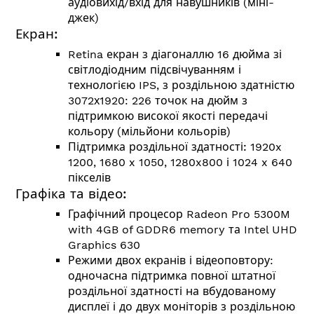
аудіовихід/вхід для навушників (міні-
джек)
Екран:
Retina екран з діагоналлю 16 дюйма зі
світлодіодним підсвічуванням і
технологією IPS, з роздільною здатністю
3072х1920: 226 точок на дюйм з
підтримкою високої якості передачі
кольору (мільйони кольорів)
Підтримка роздільної здатності:
1920x
1200, 1680 x 1050, 1280x800 і 1024 x 640
пікселів
Графіка та відео:
Графічний процесор Radeon Pro 5300M
with 4GB of GDDR6 memory та Intel UHD
Graphics 630
Режими двох екранів і відеоповтору:
одночасна підтримка повної штатної
роздільної здатності на вбудованому
дисплеї і до двух моніторів з роздільною