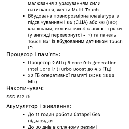
малювання з урахуванням сили
натискання, жести Multi-Touch
Вбудована повнорозмірна клавіатура із
підсвічуванням і 65 (США) або 66 (ISO)
клавішами, включаючи 4 клавіші-стрілки
(у вигляді перевернутої «T») та панель
Touch Bar із вбудованим датчиком Touch
ID
Процесор і пам'ять:
Процесор 2.6ГГц 6‑core 9th‑generation
Intel Core i7 (Turbo Boost до 4.5 ГГц)
32 ГБ оперативної пам'яті DDR6 2666
МГц
Накопичувач:
SSD 512 гб
Акумулятор і живлення:
До 11 годин роботи батареї без
підзарядки
До 30 днів в сплячому режимі