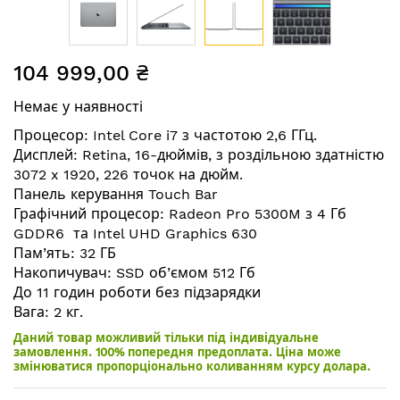
Перейти
104 999,00 ₴
до
початку
Немає у наявності
галереї
зображень
Процесор: Intel Core i7 з частотою 2,6 ГГц.
Дисплей: Retina, 16-дюймів, з роздільною здатністю
3072 x 1920, 226 точок на дюйм.
Панель керування Touch Bar
Графічний процесор: Radeon Pro 5300M з 4 Гб
GDDR6 та Intel UHD Graphics 630
Пам’ять: 32 ГБ
Накопичувач: SSD об’ємом 512 Гб
До 11 годин роботи без підзарядки
Вага: 2 кг.
Даний товар можливий тільки під індивідуальне
замовлення. 100% попередня предоплата. Ціна може
змінюватися пропорціонально коливанням курсу долара.