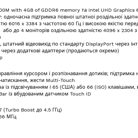
00M with 4GB of GDDR6 memory та Intel UHD Graphics 
: одночасна підтримка повної штатної роздільної здатно
стю 6016 x 3384 з частотою 60 Гц і високою якістю пере
ів оздільною здатністю 4096 x 2304 з частото
)
 штатний відеовихід по стандарту DisplayPort через інт
 через додаткові адаптери (продаються окремо)
p
равління курсором і розпізнавання дотиків; підтримка 
натискання, жести Multi-Touch
 із підсвічуванням і 65 (США) або 66 (ISO) клавішами, 
 Bar із вбудованим датчиком Touch ID
7 (Turbo Boost до 4.5 ГГц)
666 МГц