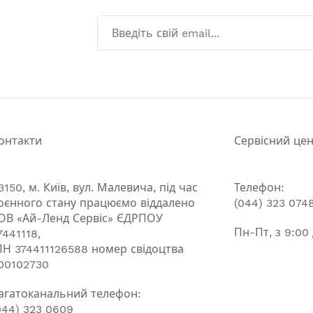
онтакти
Сервісний це
3150, м. Київ, вул. Малевича, під час
Телефон:
оєнного стану працюємо віддалено
(044) 323 074
ОВ «Ай-Ленд Сервіс» ЄДРПОУ
Пн-Пт, з 9:00
7441118,
ПН 374411126588 номер свідоцтва
00102730
агатоканальний телефон:
044) 323 0609