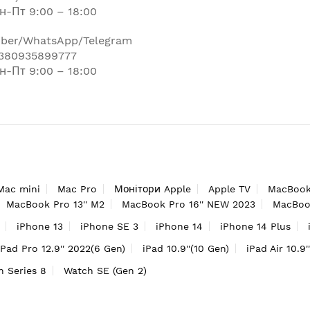
н-Пт 9:00 – 18:00
iber/WhatsApp/Telegram
380935899777
н-Пт 9:00 – 18:00
Mac mini
Mac Pro
Монітори Apple
Apple TV
MacBook
MacBook Pro 13'' M2
MacBook Pro 16'' NEW 2023
MacBook
iPhone 13
iPhone SE 3
iPhone 14
iPhone 14 Plus
iPad Pro 12.9'' 2022(6 Gen)
iPad 10.9''(10 Gen)
iPad Air 10.9'
h Series 8
Watch SE (Gen 2)