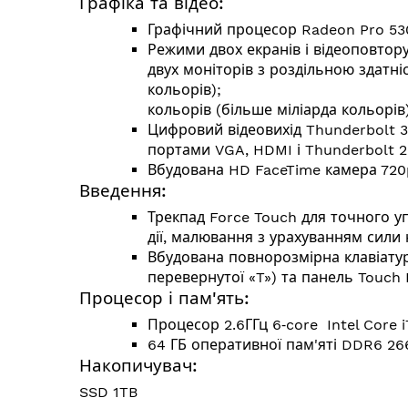
Графіка та відео:
Графічний процесор Radeon Pro 53
Режими двох екранів і відеоповтору
двух моніторів з роздільною здатні
кольорів); або до 4 монітор
кольорів (більше міліарда кольорів
Цифровий відеовихід Thunderbolt 3,
портами VGA, HDMI і Thunderbolt 2
Вбудована HD FaceTime камера 720
Введення:
Трекпад Force Touch для точного уп
дії, малювання з урахуванням сили 
Вбудована повнорозмірна клавіатура
перевернутої «T») та панель Touch
Процесор і пам'ять:
Процесор 2.6ГГц 6‑core Intel Core i
64 ГБ оперативної пам'яті DDR6 2
Накопичувач:
SSD 1TB