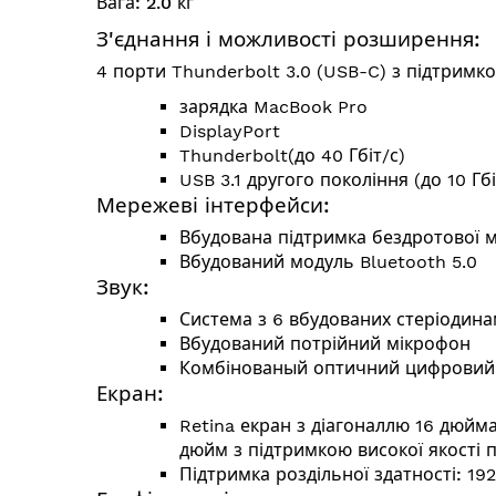
Вага:
2.0
кг
З'єднання і можливості розширення:
4 порти Thunderbolt 3.0 (USB-C) з підтримк
зарядка MacBook Pro
DisplayPort
Thunderbolt(до 40 Гбіт/с)
USB 3.1 другого покоління (до 10 Гбі
Мережеві інтерфейси:
Вбудована підтримка бездротової м
Вбудований модуль Bluetooth 5.0
Звук:
Система з 6 вбудованих стеріодина
Вбудований потрійний мікрофон
Комбінованый оптичний цифровий ау
Екран:
Retina екран з діагоналлю 16 дюйма
дюйм з підтримкою високої якості 
Підтримка роздільної здатності:
192