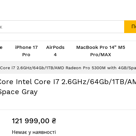
П
e
iPhone 17
AirPods
MacBook Pro 14” M5
M
Pro
4
Pro/MAX
el Core i7 2.6GHz/64Gb/1TB/AMD Radeon Pro 5300M with 4GB/Spa
core Intel Core I7 2.6GHz/64Gb/1TB/A
Space Gray
121 999,00 ₴
Немає у наявності