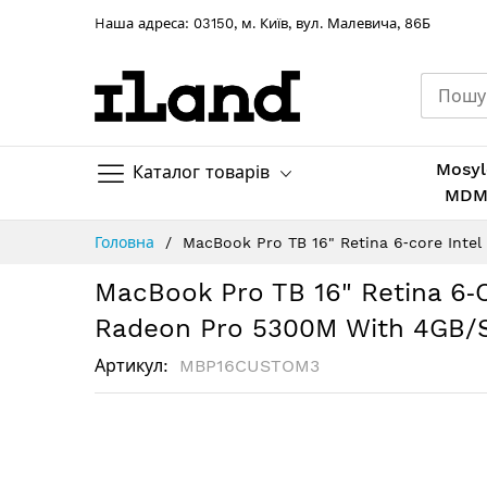
Hаша адреса: 03150, м. Київ, вул. Малевича, 86Б
Mosyl
Каталог товарів
MD
Skip
Головна
MacBook Pro TB 16" Retina 6‑core Int
to
Content
MacBook Pro TB 16" Retina 6‑
Radeon Pro 5300M With 4GB/
Артикул
MBP16CUSTOM3
Перейти
до
кінця