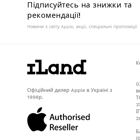
Підписуйтесь на знижки та
рекомендації!
Новини з світу Apple, акції, спеціальні пропозиції
К
0
Офіційний дилер Apple в Україні з
в
1998р.
Т
3
І
2
Б
(