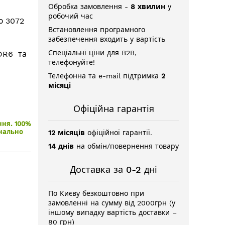
Обробка замовлення -
8 хвилин
у
робочий час
ю 3072
Встановлення програмного
забезпечення входить у вартість
Спеціальні ціни для B2B,
DR6 та
телефонуйте!
Телефонна та e-mail підтримка
2
місяці
Офіційна гарантія
ння. 100%
нально
12 місяців
офіційної гарантії.
14 днів
на обмін/повернення товару
Доставка за 0-2 дні
По Києву безкоштовно при
замовленні на сумму від 2000грн (у
іншому випадку вартість доставки –
80 грн)