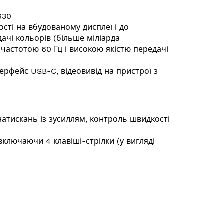
630
сті на вбудованому дисплеї і до
дачі кольорів (більше міліарда
ю 60 Гц і високою якістю передачі
ерфейс USB-C, відеовивід на пристрої з
натискань із зусиллям, контроль швидкості
включаючи 4 клавіші-стрілки (у вигляді