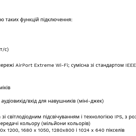
ою таких функцій підключення:
т/с)
ережі AirPort Extreme Wi-Fi; сумісна зі стандартом
IEEE
міків
діовихід/вхід для навушників (міні-джек)
 зі світлодіодним підсвічуванням і технологією IPS, з р
передачі кольору (мільйони кольорів)
0x 1200, 1680 x 1050, 1280x800 і 1024 x 640 пікселів