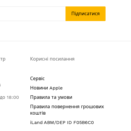
Підписатися
нтр
Корисні посилання
Сервіс
8
Новини Apple
 до 18:00
Правила та умови
Правила повернення грошових
коштів
iLand ABM/DEP ID F05B6C0