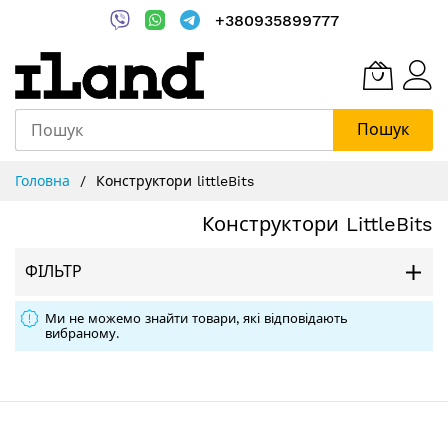
+380935899777
Пошук
Skip
Головна
Конструктори littleBits
to
Content
Конструктори LittleBits
ФІЛЬТР
Ми не можемо знайти товари, які відповідають
вибраному.