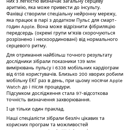
них з легкістю визначає загальну серцеву
аритмію, яка може привести до інсульту.
Фахівці створили спеціальну нейронну мережу,
яка працює в парі з додатком Пульс для смарт-
годин Apple. Вона може відрізнити фібриляцію
передсердь (окремі групи м'язів скорочуються
розрізнено і нескоординовані) від нормального
серцевого ритму.
Для отримання найбільш точного результату
дослідники зібрали показники 139 млн
вимірювань пульсу і 6338 мобільних кардіограм
від 6158 користувачів. Близько 200 хворих робили
мобільну ЕКГ раз в день, при цьому носячи Apple
Watch до і після процедури.
Підсумком дослідження стала 97-відсоткова
точність визначення захворювання.
І це тільки один праклад.
Наші спеціалісти зібрали безліч цікавих та
корисних програм та можливостей