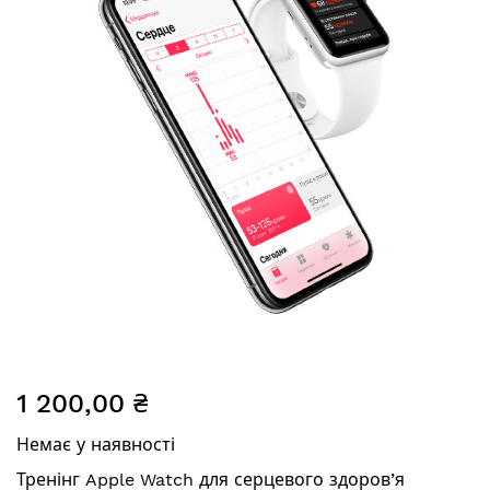
зображень
Перейти
1 200,00 ₴
до
початку
Немає у наявності
галереї
зображень
Тренінг Apple Watch для серцевого здоров’я