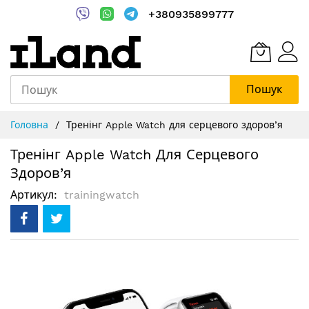
+380935899777
Пошук
Skip
Головна
Тренінг Apple Watch для серцевого здоров’я
to
Content
Тренінг Apple Watch Для Серцевого
Здоров’я
Артикул
trainingwatch
Перейти
до
кінця
галереї