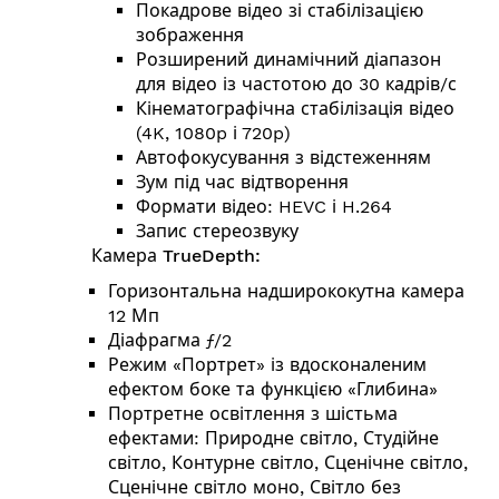
Покадрове відео зі стабілізацією
зображення
Розширений динамічний діапазон
для відео із частотою до 30 кадрів/с
Кінемато­графічна стабілізація відео
(4K, 1080p і 720p)
Автофокусування з відстеженням
Зум під час відтворення
Формати відео: HEVC і H.264
Запис стереозвуку
Камера TrueDepth:
Горизонтальна надширококутна камера
12 Мп
Діафрагма ƒ/2
Режим «Портрет» із вдо­ско­на­ле­ним
ефектом боке та функцією «Глибина»
Портретне освітлення з шістьма
ефектами: Природне світло, Студійне
світло, Контурне світло, Сценічне світло,
Сценічне світло моно, Світло без