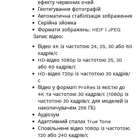
ефекту червоних очей
Геотегування фотографій
Автоматична стабілізація зображення
Серійна зйомка
Формати зображень: HEIF і JPEG
Запис відео:
Відео 4K із частотою 24, 25, 30 або 60
кадрів/с
HD‑відео 1080p із частотою 25, 30
або 60 кадрів/с
HD-відео 720p із частотою 30 кадрів/
с
Відео у форматі ProRes із якістю до
4K та частотою 30 кадрів/с (1080p із
частотою 30 кадрів/с для моделей із
накопичувачем 256 ГБ)
Аудіозум
Адаптивний спалах True Tone
Сповільнене відео 1080p із частотою
120 або 240 кадрів/с