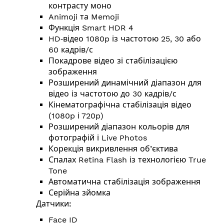
контрасту моно
Animoji та Memoji
Функція Smart HDR 4
HD‑відео 1080p із частотою 25, 30 або
60 кадрів/с
Покадрове відео зі стабілізацією
зображення
Розширений динамічний діапазон для
відео із частотою до 30 кадрів/с
Кінемато­графічна стабілізація відео
(1080p і 720p)
Розширений діапазон кольорів для
фотографій і Live Photos
Корекція викривлення об’єктива
Спалах Retina Flash із технологією True
Tone
Автоматична стабілізація зображення
Серійна зйомка
Датчики:
Face ID