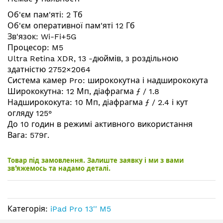
галереї
зображень
Об'єм пам'яті: 2 Тб
Об'єм оперативної пам'яті 12 Гб
Зв'язок: Wi-Fi+5G
Процесор: M5
Ultra Retina XDR, 13 -дюймів, з роздільною
здатністю 2752×2064
Система камер Pro: ширококутна і надширококута
Ширококутна: 12 Мп, діафрагма ƒ / 1.8
Надширококута: 10 Мп, діафрагма ƒ / 2.4 і кут
огляду 125°
До 10 годин в режимі активного використання
Вага: 579г.
Товар під замовлення. Залиште заявку і ми з вами
зв’яжемось та надамо деталі.
Категорія:
iPad Pro 13'' M5