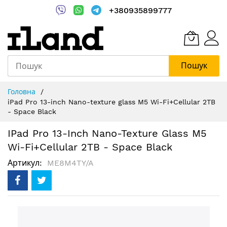
+380935899777
Пошук
Skip
Головна
to
iPad Pro 13-inch Nano-texture glass M5 Wi-Fi+Cellular 2TB
Content
- Space Black
IPad Pro 13-Inch Nano-Texture Glass M5
Wi-Fi+Cellular 2TB - Space Black
Артикул
ME8M4TY/A
Перейти
до