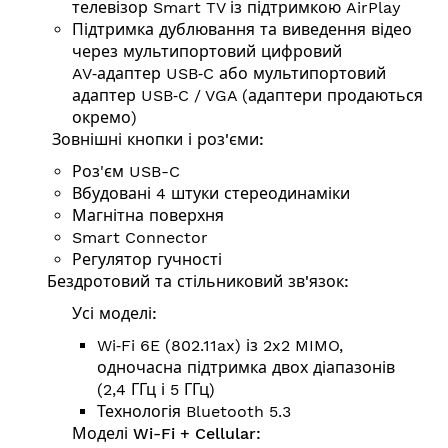
телевізор Smart TV із підтримкою AirPlay
Підтримка дублю­вання та виведення відео
через мультипортовий цифровий
AV‑адаптер USB‑C або мультипортовий
адаптер USB‑C / VGA (адаптери продаються
окремо)
Зовнішні кнопки і роз'єми:
Роз'єм USB-C
Вбудовані 4 штуки стереодинаміки
Магнітна поверхня
Smart Connector
Регулятор гучності
Бездротовий та стільниковий зв'язок:
Усі моделі:
Wi‑Fi 6E (802.11ax) із 2x2 MIMO,
одночасна підтримка двох діапазонів
(2,4 ГГц і 5 ГГц)
Технологія Bluetooth 5.3
Моделі Wi-Fi + Cellular: