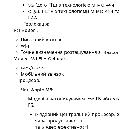
5G (до 6 ГГц) з технологією MIMO 4×4
Gigabit LTE з технологіями MIMO 4×4 та
LAA
Геолокація:
Усі моделі:
Цифровий компас
Wi‑Fi
Точне визначення розташування з iBeacon
Моделі Wi‑Fi + Cellular:
GPS/GNSS
Мобільний зв’язок
Процесор:
Чип Apple M5:
Моделі з накопичувачем 256 ГБ або 512
ГБ:
9‑ядерний центральний процесор: 3
ядра продуктивності
та 6 ядер ефективності