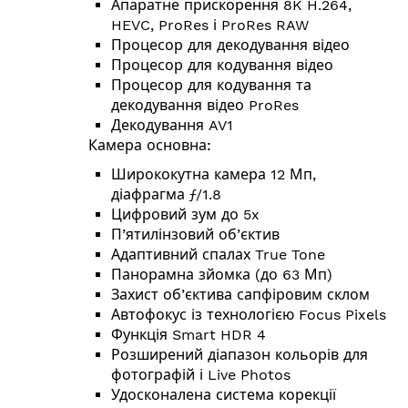
Апаратне прискорення 8K H.264,
HEVC, ProRes і ProRes RAW
Процесор для декодування відео
Процесор для кодування відео
Процесор для кодування та
декодування відео ProRes
Декодування AV1
Камера основна:
Ширококутна камера 12 Мп,
діафрагма ƒ/1.8
Цифровий зум до 5x
П’ятилінзовий об’єктив
Адаптивний спалах True Tone
Панорамна зйомка (до 63 Мп)
Захист об’єктива сапфіровим склом
Автофокус із технологією Focus Pixels
Функція Smart HDR 4
Розширений діапазон кольорів для
фотографій і Live Photos
Удосконалена система корекції