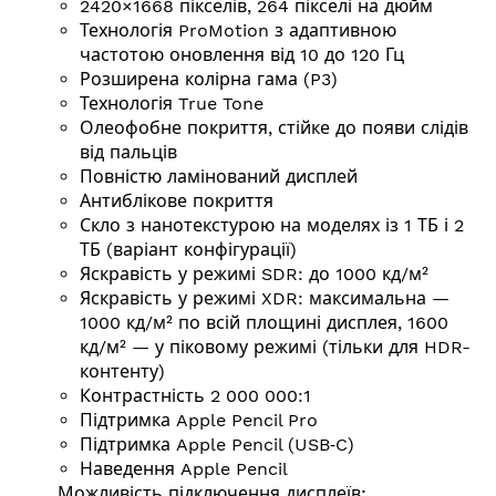
2420×1668 пікселів, 264 пікселі на дюйм
Технологія ProMotion з адаптивною
частотою оновлення від 10 до 120 Гц
Розширена колірна гама (P3)
Технологія True Tone
Олеофобне покриття, стійке до появи слідів
від пальців
Повністю ламінований дисплей
Антиблікове покриття
Скло з нанотекстурою на моделях із 1 ТБ і 2
ТБ (варіант конфігурації)
Яскравість у режимі SDR: до 1000 кд/м²
Яскравість у режимі XDR: макси­маль­на —
1000 кд/м² по всій площині дисплея, 1600
кд/м² — у піковому режимі (тільки для HDR-
контенту)
Контрастність 2 000 000:1
Підтримка Apple Pencil Pro
Підтримка Apple Pencil (USB‑C)
Наведення Apple Pencil
Можливість підключення дисплеїв: