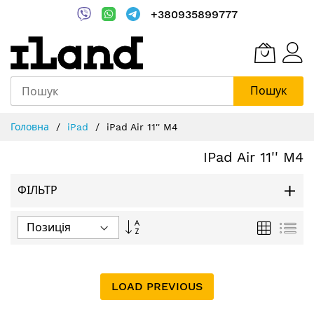
+380935899777
Пошук
Skip
Головна
iPad
iPad Air 11'' M4
to
Content
IPad Air 11'' M4
ФІЛЬТР
Сортувати
Таблиця
Спи
у
порядку
збільшення
LOAD PREVIOUS